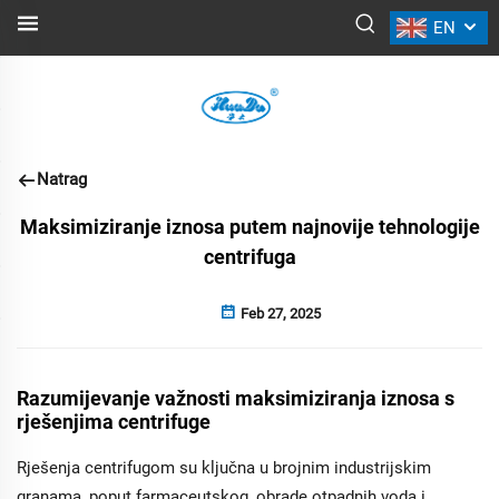
EN
VIJESTI
Natrag
Maksimiziranje iznosa putem najnovije tehnologije
centrifuga
Feb 27, 2025
Razumijevanje važnosti maksimiziranja iznosa s
rješenjima centrifuge
Rješenja centrifugom su ključna u brojnim industrijskim
granama, poput farmaceutskog, obrade otpadnih voda i