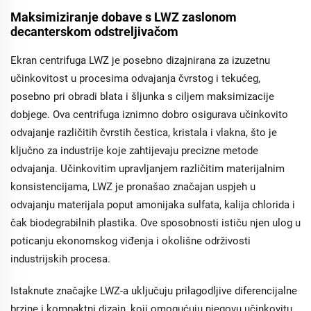
vrhovno-otopljena
škrabavacka
Maksimiziranje dobave s LWZ zaslonom
odstreljivača pruža jak
decanterskom odstreljivačom
performanse s
raznolikim načinima
Ekran centrifuga LWZ je posebno dizajnirana za izuzetnu
rada i poboljšanim
učinkovitost u procesima odvajanja čvrstog i tekućeg,
sposobnostima
odvajanja. Njezina
posebno pri obradi blata i šljunka s ciljem maksimizacije
stabilna operacija i
dobjege. Ova centrifuga iznimno dobro osigurava učinkovito
značajke prigušivanja
odvajanje različitih čvrstih čestica, kristala i vlakna, što je
vibracija čine je
optimalnom za
ključno za industrije koje zahtijevaju precizne metode
industrije poput
odvajanja. Učinkovitim upravljanjem različitim materijalnim
farmaceutskih,
konsistencijama, LWZ je pronašao značajan uspjeh u
kemijskih i obrade
hrane, gdje je
odvajanju materijala poput amonijaka sulfata, kalija chlorida i
maksimiziranje
čak biodegrabilnih plastika. Ove sposobnosti ističu njen ulog u
dobave ključno.
poticanju ekonomskog viđenja i okolišne održivosti
industrijskih procesa.
Istaknute značajke LWZ-a uključuju prilagodljive diferencijalne
brzine i kompaktni dizajn, koji omogućuju njegovu učinkovitu