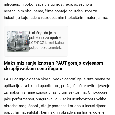
nitrogenom poboljšavaju sigurnost rada, posebno u
nestabilnim okolinama, čime postaje pouzdan izbor za
industrije koje rade s vatreopasnim i toksičnim materijalima.
U slučaju da je to
potrebno, za upotrebu
u proizvodnji,
LGZ/PGZ je vertikalna
upotrebljava se
potpuno automatska
sljedeći sustav:
filtracijska centrifuga
dizajnirana za
industrije koje
Maksimiziranje iznosa s PAUT gornjo-ovjesnom
zahtijevaju visoke
skrapljivačkom centrifugom
stopove održavanja u
odvajanju čvrstog i
PAUT gornjo-ovjesna skrapljivačka centrifuga je dizajnirana za
tečnog materijala.
aplikacije s velikim kapacitetom, pružajući učinkovito rješenje
Njena napredna
mehanizacija za
za maksimiziranje iznosa u različitim sektorima. Omogućuje
skrapljivanje sprečava
jaku performansu, osiguravajući visoku učinkovitost i velike
nagomilavanje torte,
obradne mogućnosti, što je posebno korisno u industrijama
optimizirajući kvalitetu
proizvoda i
poput farmaceutskih, kemijskih i obrađivanja hrane, gdje je