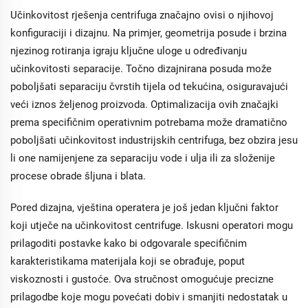
od 5~60Wt%,
Učinkovitost rješenja centrifuga značajno ovisi o njihovoj
dizajniran je za
konfiguraciji i dizajnu. Na primjer, geometrija posude i brzina
materijale s
organskim ili lepljivim
njezinog rotiranja igraju ključne uloge u određivanju
tvarima, ističući
učinkovitosti separacije. Točno dizajnirana posuda može
prilagodljive brzine za
poboljšati separaciju čvrstih tijela od tekućina, osiguravajući
versatile upotrebu.
veći iznos željenog proizvoda. Optimalizacija ovih značajki
prema specifičnim operativnim potrebama može dramatično
poboljšati učinkovitost industrijskih centrifuga, bez obzira jesu
li one namijenjene za separaciju vode i ulja ili za složenije
procese obrade šljuna i blata.
Pored dizajna, vještina operatera je još jedan ključni faktor
koji utječe na učinkovitost centrifuge. Iskusni operatori mogu
prilagoditi postavke kako bi odgovarale specifičnim
karakteristikama materijala koji se obrađuje, poput
viskoznosti i gustoće. Ova stručnost omogućuje precizne
prilagodbe koje mogu povećati dobiv i smanjiti nedostatak u