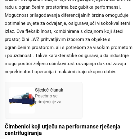
radu u ograničenim prostorima bez gubitka performansi.
Mogućnost prilagođavanja diferencijalnih brzina omogućuje
optimalne uvjete za odvajanje, osiguravajući visokokvalitetni
izlaz. Ova fleksibilnost, kombinirana s dizajnom koji štedi
prostor, čini LWZ prihvatljivim izborom za objekte s
ograničenim prostorom, ali s potrebom za visokim prometom
i pouzdanosti. Takve karakteristike osiguravaju da industrije
mogu postići željenu učinkovitost odvajanja dok održavaju
neprekinutost operacija i maksimiziraju ukupnu dobiv.
Sljedeći članak
Posebno se
primjenjuje za
odvajanje suspenzija
tečnosti s kristali ili
česticama,
osiguravajući visoku
Čimbenici koji utječu na performanse rješenja
dobiv. S rasponom
centrifugiranja
koncentracije hrane