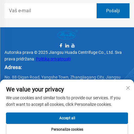
Autorska prava © 2025 Jiangsu Huada Centrifuge Co., Ltd. Sva
prava pridržana
Politika privatnosti
Adresa:
No. 88 Qigan Road, Yangshe Town, Zhangjiagang City, Jiangsu
Province, Kina
We value your privacy
Telefon:
We use cookies and similar tools to provide our services. If you
+86 15162337620
don't want to accept all cookies, click Personalize cookies.
E-pošta:
Accept all
[email protected]
Personalize cookies