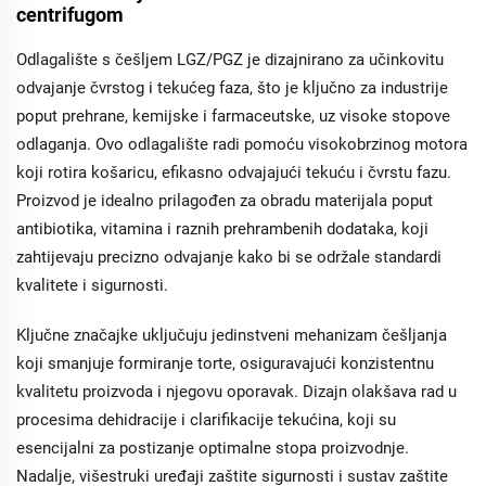
centrifugom
Odlagalište s češljem LGZ/PGZ je dizajnirano za učinkovitu
odvajanje čvrstog i tekućeg faza, što je ključno za industrije
poput prehrane, kemijske i farmaceutske, uz visoke stopove
odlaganja. Ovo odlagalište radi pomoću visokobrzinog motora
koji rotira košaricu, efikasno odvajajući tekuću i čvrstu fazu.
Proizvod je idealno prilagođen za obradu materijala poput
antibiotika, vitamina i raznih prehrambenih dodataka, koji
zahtijevaju precizno odvajanje kako bi se održale standardi
kvalitete i sigurnosti.
Ključne značajke uključuju jedinstveni mehanizam češljanja
koji smanjuje formiranje torte, osiguravajući konzistentnu
kvalitetu proizvoda i njegovu oporavak. Dizajn olakšava rad u
procesima dehidracije i clarifikacije tekućina, koji su
esencijalni za postizanje optimalne stopa proizvodnje.
Nadalje, višestruki uređaji zaštite sigurnosti i sustav zaštite