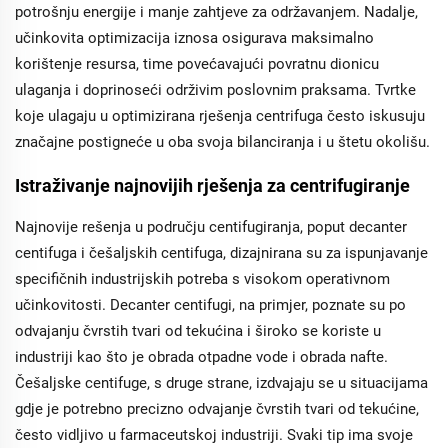
potrošnju energije i manje zahtjeve za održavanjem. Nadalje,
učinkovita optimizacija iznosa osigurava maksimalno
korištenje resursa, time povećavajući povratnu dionicu
ulaganja i doprinoseći održivim poslovnim praksama. Tvrtke
koje ulagaju u optimizirana rješenja centrifuga često iskusuju
značajne postigneće u oba svoja bilanciranja i u štetu okolišu.
Istraživanje najnovijih rješenja za centrifugiranje
Najnovije rešenja u području centifugiranja, poput decanter
centifuga i češaljskih centifuga, dizajnirana su za ispunjavanje
specifičnih industrijskih potreba s visokom operativnom
učinkovitosti. Decanter centifugi, na primjer, poznate su po
odvajanju čvrstih tvari od tekućina i široko se koriste u
industriji kao što je obrada otpadne vode i obrada nafte.
Češaljske centifuge, s druge strane, izdvajaju se u situacijama
gdje je potrebno precizno odvajanje čvrstih tvari od tekućine,
često vidljivo u farmaceutskoj industriji. Svaki tip ima svoje