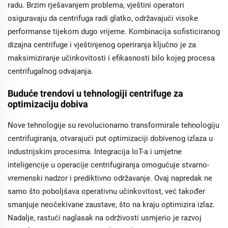
radu. Brzim rješavanjem problema, vještini operatori
osiguravaju da centrifuga radi glatko, održavajući visoke
performanse tijekom dugo vrijeme. Kombinacija sofisticiranog
dizajna centrifuge i vještinjenog operiranja ključno je za
maksimiziranje učinkovitosti i efikasnosti bilo kojeg procesa
centrifugalnog odvajanja.
Buduće trendovi u tehnologiji centrifuge za
optimizaciju dobiva
Nove tehnologije su revolucionarno transformirale tehnologiju
centrifugiranja, otvarajući put optimizaciji dobivenog izlaza u
industrijskim procesima. Integracija IoT-a i umjetne
inteligencije u operacije centrifugiranja omogućuje stvarno-
vremenski nadzor i prediktivno održavanje. Ovaj napredak ne
samo što poboljšava operativnu učinkovitost, već također
smanjuje neočekivane zaustave, što na kraju optimizira izlaz.
Nadalje, rastući naglasak na održivosti usmjerio je razvoj