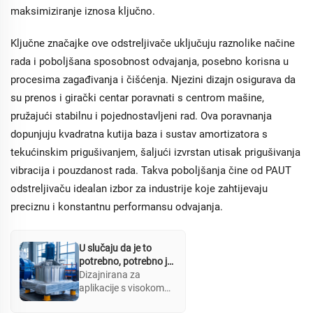
olakšavajući primjenu
maksimiziranje iznosa ključno.
u dehidraciji i
clarifikaciji. Dodatne
sigurnosne značajke
Ključne značajke ove odstreljivače uključuju raznolike načine
podržavaju operacije s
rada i poboljšana sposobnost odvajanja, posebno korisna u
opasnim materijalima.
procesima zagađivanja i čišćenja. Njezini dizajn osigurava da
su prenos i girački centar poravnati s centrom mašine,
pružajući stabilnu i pojednostavljeni rad. Ova poravnanja
dopunjuju kvadratna kutija baza i sustav amortizatora s
tekućinskim prigušivanjem, šaljući izvrstan utisak prigušivanja
vibracija i pouzdanost rada. Takva poboljšanja čine od PAUT
odstreljivaču idealan izbor za industrije koje zahtijevaju
preciznu i konstantnu performansu odvajanja.
U slučaju da je to
potrebno, potrebno je
upotrijebiti i druge
Dizajnirana za
metode za praćenje.
aplikacije s visokom
kapacitetom, PAUT