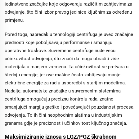
jedinstvene značajke koje odgovaraju različitim zahtjevima za
odvajanje, što čini izbor pravog jedinice ključnim za određenu
primjenu.
Pored toga, napredak u tehnologiji centrifuga je uveo značajne
prednosti koje poboljšavaju performanse i smanjuju
operativne troškove. Suvremene centrifuge nude veću
učinkovitost odvojenja, što znači da mogu obraditi više
materijala u manjem vremenu. Ta učinkovitost se pretvara u
štednju energije, jer ove mašine često zahtijevaju manje
električne energije za rad u usporedbi s starijim modelima.
Nadalje, automatske značajke u suvremenim sistemima
centrifuga omogućuju preciznu kontrolu rada, znatno
smanjujući margiju greške i povećavajući pouzdanost procesa
odvojenja. To ih čini neophodnim alatima u industrijskim
granama gdje je preciznost i učinkovitost ključnog značaja.
Maksimiziranje iznosa s LGZ/PGZ škrabnom