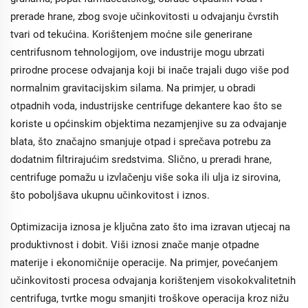
prerade hrane, zbog svoje učinkovitosti u odvajanju čvrstih
tvari od tekućina. Korištenjem moćne sile generirane
centrifusnom tehnologijom, ove industrije mogu ubrzati
prirodne procese odvajanja koji bi inače trajali dugo više pod
normalnim gravitacijskim silama. Na primjer, u obradi
otpadnih voda, industrijske centrifuge dekantere kao što se
koriste u općinskim objektima nezamjenjive su za odvajanje
blata, što značajno smanjuje otpad i sprečava potrebu za
dodatnim filtrirajućim sredstvima. Slično, u preradi hrane,
centrifuge pomažu u izvlačenju više soka ili ulja iz sirovina,
što poboljšava ukupnu učinkovitost i iznos.
Optimizacija iznosa je ključna zato što ima izravan utjecaj na
produktivnost i dobit. Viši iznosi znače manje otpadne
materije i ekonomičnije operacije. Na primjer, povećanjem
učinkovitosti procesa odvajanja korištenjem visokokvalitetnih
centrifuga, tvrtke mogu smanjiti troškove operacija kroz nižu