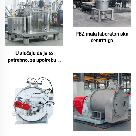
PBZ mala laboratorijska
centrifuga
U slučaju da je to
potrebno, za upotrebu u
proizvodnji, upotrebljava
se sljedeći sustav: