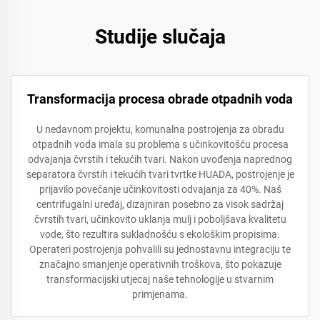
Studije slučaja
Transformacija procesa obrade otpadnih voda
U nedavnom projektu, komunalna postrojenja za obradu
otpadnih voda imala su problema s učinkovitošću procesa
odvajanja čvrstih i tekućih tvari. Nakon uvođenja naprednog
separatora čvrstih i tekućih tvari tvrtke HUADA, postrojenje je
prijavilo povećanje učinkovitosti odvajanja za 40%. Naš
centrifugalni uređaj, dizajniran posebno za visok sadržaj
čvrstih tvari, učinkovito uklanja mulj i poboljšava kvalitetu
vode, što rezultira sukladnošću s ekološkim propisima.
Operateri postrojenja pohvalili su jednostavnu integraciju te
značajno smanjenje operativnih troškova, što pokazuje
transformacijski utjecaj naše tehnologije u stvarnim
primjenama.