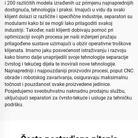
i 200 različitih modela izrađenih uz primjenu najnaprednijih
dostignuća, tehnologija i praksi. Imajući u vidu da svaki
klijent dolazi iz različite i specifične industrije, separatori su
modularni kako bi se mogli lako prilagoditi svakoj
industriji. Također, naši klijenti dobivaju pomoć pri
optimizaciji svojih procesa jer naši inženjeri pružaju
prilagođene sustave uzimajući u obzir operativne troškove
klijenata. Imamo jaku posvećenost istraživanju i razvoju
kako bismo dalje unaprijedili svoje tehnologije separacije
čvrstog i tekućeg dijela te inovirali nove tehnologije.
Najnapredniji i najpouzdaniji proizvodni procesi, poput CNC
obrade i robotskog zavarivanja, osiguravaju maksimalnu
točnost i pouzdanost svake proizvedene jedinice.
Posjedujemo sveobuhvatnu naknadnu prodajnu službu,
uključujući separatori za čvrsto-tekuće i usluge za tehničku
podršku.