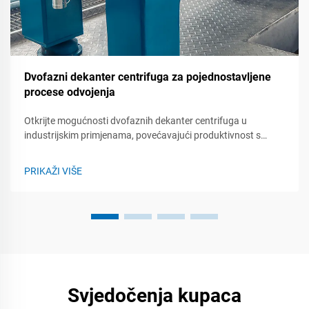
Dvofazni dekanter centrifuga za pojednostavljene
procese odvojenja
Otkrijte mogućnosti dvofaznih dekanter centrifuga u
industrijskim primjenama, povećavajući produktivnost s
učinkovitim odvojem čvrstog od tekućeg. Istražite njihov
način rada, vrste, prednosti i primjene u različitim
PRIKAŽI VIŠE
industrijama.
Svjedočenja kupaca