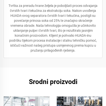
Tvrtka za preradu hrane željela je poboljšati proces odvajanja
čvrstih tvari i tekućina za ekstrakciju soka. Nakon uvođenja
HUADA-ovog separatora čvrstih tvari i tekućina, postigli su
povećanje prinosa soka od 25% te značajno skraćenje
vremena obrade. Naša tehnologija omogućila je učinkovito
uklanjanje pulpe i čvrstih tvari, što je rezultiralo jasnijim
konačnim proizvodom. Klijent je pohvalio HUADA-inu
podršku tijekom procesa instalacije i stalnu tehničku pomoć,
ističući važnost našeg pristupa usmjerenog prema kupcu u
pružanju prilagođenih rješenja.
Srodni proizvodi