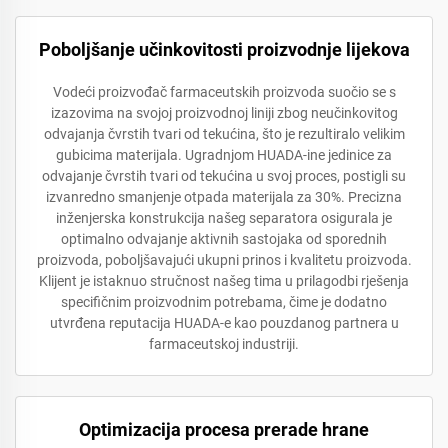
Poboljšanje učinkovitosti proizvodnje lijekova
Vodeći proizvođač farmaceutskih proizvoda suočio se s
izazovima na svojoj proizvodnoj liniji zbog neučinkovitog
odvajanja čvrstih tvari od tekućina, što je rezultiralo velikim
gubicima materijala. Ugradnjom HUADA-ine jedinice za
odvajanje čvrstih tvari od tekućina u svoj proces, postigli su
izvanredno smanjenje otpada materijala za 30%. Precizna
inženjerska konstrukcija našeg separatora osigurala je
optimalno odvajanje aktivnih sastojaka od sporednih
proizvoda, poboljšavajući ukupni prinos i kvalitetu proizvoda.
Klijent je istaknuo stručnost našeg tima u prilagodbi rješenja
specifičnim proizvodnim potrebama, čime je dodatno
utvrđena reputacija HUADA-e kao pouzdanog partnera u
farmaceutskoj industriji.
Optimizacija procesa prerade hrane