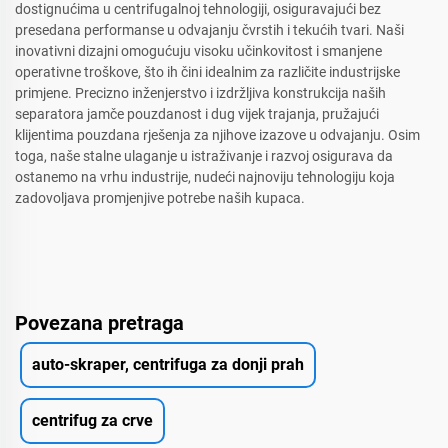
dostignućima u centrifugalnoj tehnologiji, osiguravajući bez
presedana performanse u odvajanju čvrstih i tekućih tvari. Naši
inovativni dizajni omogućuju visoku učinkovitost i smanjene
operativne troškove, što ih čini idealnim za različite industrijske
primjene. Precizno inženjerstvo i izdržljiva konstrukcija naših
separatora jamče pouzdanost i dug vijek trajanja, pružajući
klijentima pouzdana rješenja za njihove izazove u odvajanju. Osim
toga, naše stalne ulaganje u istraživanje i razvoj osigurava da
ostanemo na vrhu industrije, nudeći najnoviju tehnologiju koja
zadovoljava promjenjive potrebe naših kupaca.
Povezana pretraga
auto-skraper, centrifuga za donji prah
centrifug za crve