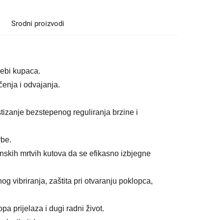
Srodni proizvodi
rebi kupaca.
čenja i odvajanja.
stizanje bezstepenog reguliranja brzine i
rbe.
nskih mrtvih kutova da se efikasno izbjegne
og vibriranja, zaštita pri otvaranju poklopca,
a prijelaza i dugi radni život.