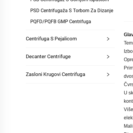
PSD Centrifugaža S Torbom Za Dizanje
PQFD/PQFB GMP Centrifuga
Gla
Centrifuga S Pejalicom
Temp
Izbo
Decanter Centrifuge
Opre
Prim
Zasloni Krugovi Centrifuga
dvos
Čvrs
U sk
kont
Više
elek
Mali