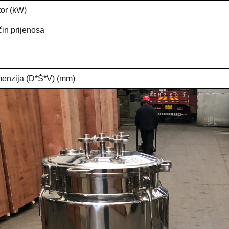
or (kW)
in prijenosa
enzija (D*Š*V) (mm)