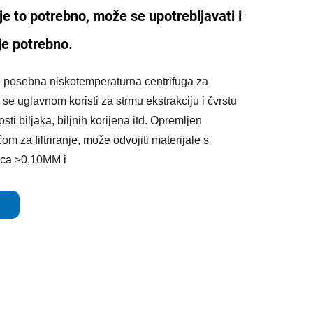
je to potrebno, može se upotrebljavati i
je potrebno.
e posebna niskotemperaturna centrifuga za
a se uglavnom koristi za strmu ekstrakciju i čvrstu
sti biljaka, biljnih korijena itd. Opremljen
m za filtriranje, može odvojiti materijale s
ica ≥0,10MM i