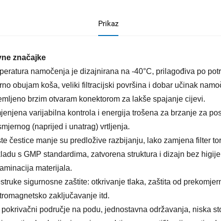
Prikaz
vne značajke
eratura namočenja je dizajnirana na -40°C, prilagođiva po pot
rno obujam koša, veliki filtracijski površina i dobar učinak namo
mljeno brzim otvaram konektorom za lakše spajanje cijevi.
jenjena varijabilna kontrola i energija trošena za brzanje za po
mjernog (naprijed i unatrag) vrtljenja.
te čestice manje su predložive razbijanju, lako zamjena filter to
ladu s GMP standardima, zatvorena struktura i dizajn bez higiјe
aminacija materijala.
struke sigurnosne zaštite: otkrivanje tlaka, zaštita od prekomjern
tromagnetsko zaključavanje itd.
 pokrivačni područje na podu, jednostavna održavanja, niska stop