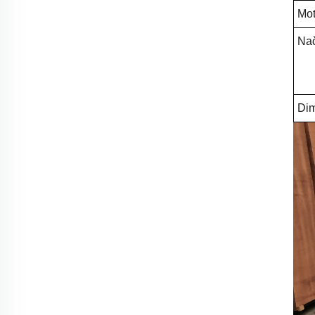
Mot
Nač
Dim