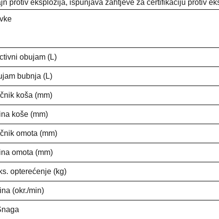
jn protiv eksplozija, ispunjava zahtjeve za certifikaciju protiv eks
vke
ctivni obujam (L)
jam bubnja (L)
čnik koša (mm)
ina koše (mm)
čnik omota (mm)
ina omota (mm)
s. opterećenje (kg)
ina (okr./min)
Snaga