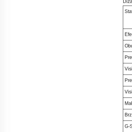
Diza
Sta
Efe
Obu
Pre
Vis
Pre
Vis
Mak
Brz
G-