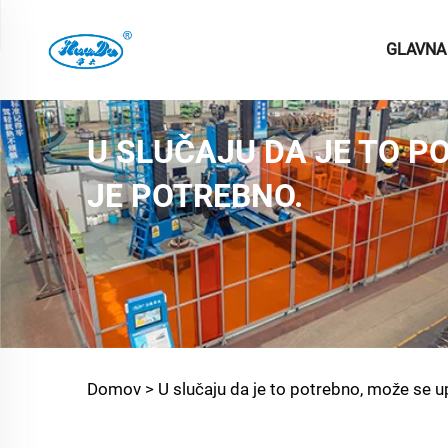
GLAVNA
U SLUČAJU DA JE TO P
JE POTREBNO.
Domov >
U slučaju da je to potrebno, može se up