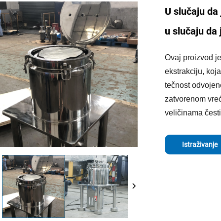
U slučaju da 
u slučaju da 
Ovaj proizvod j
ekstrakciju, koj
tečnost odvojeno
zatvorenom vrećo
veličinama čest
Istraživanje