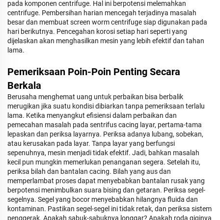
pada komponen centrifuge. Hal ini berpotensi melemahkan
centrifuge. Pembersihan harian mencegah terjadinya masalah
besar dan membuat screen worm centrifuge siap digunakan pada
hari berikutnya. Pencegahan korosi setiap hari seperti yang
dijelaskan akan menghasilkan mesin yang lebih efektif dan tahan
lama.
Pemeriksaan Poin-Poin Penting Secara
Berkala
Berusaha menghemat uang untuk perbaikan bisa berbalik
merugikan jika suatu kondisi dibiarkan tanpa pemeriksaan terlalu
lama. Ketika menyangkut efisiensi dalam perbaikan dan
pemecahan masalah pada sentrifus cacing layar, pertama-tama
lepaskan dan periksa layarnya. Periksa adanya lubang, sobekan,
atau kerusakan pada layar. Tanpa layar yang berfungsi
sepenuhnya, mesin menjadi tidak efektif. Jadi, bahkan masalah
kecil pun mungkin memerlukan penanganan segera. Setelah itu,
periksa bilah dan bantalan cacing. Bilah yang aus dan
memperlambat proses dapat menyebabkan bantalan rusak yang
berpotensi menimbulkan suara bising dan getaran. Periksa segel-
segelnya. Segel yang bocor menyebabkan hilangnya fluida dan
kontaminan. Pastikan segel-segel ini tidak retak, dan periksa sistem
penggerak. Apakah sabuk-sabuknya longgar? Apakah roda giginya