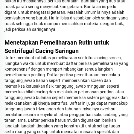
bukan itu masalahnya, periksa bantalan. Bantalan yang aus atau
rusak parah sering menyebabkan getaran. Bantalan ini perlu
diganti untuk mengatasi getaran. Masalah umum lainnya adalah
pemisahan yang buruk. Hal ini bisa disebabkan oleh saringan yang
rusak sehingga tidak mampu memisahkan material dengan baik,
jadi periksalah saringannya.
Menetapkan Pemeliharaan Rutin untuk
Sentrifugal Cacing Saringan
Untuk membuat rutinitas pemeliharaan sentrifus cacing screen,
luangkan waktu untuk membuat daftar periksa pemeliharaan yang
komprehensif dengan mempertimbangkan semua langkah
pemeliharaan penting. Daftar periksa pemeliharaan mencakup
tanggung jawab harian seperti membersihkan screen dan
memeriksa kerusakan fisik, tanggung jawab mingguan seperti
memeriksa bilah cacing dan melakukan pelumasan penting, atau
tanggung jawab bulanan seperti memeriksa sistem penggerak dan
melaksanakan uji kinerja sentrifus. Daftar ini juga dapat mencakup
tanggung jawab triwulanan dan tahunan, misalnya overhoul
peralatan secara menyeluruh atau penggantian suku cadang yang
tahan lama. Daftar periksa harus mudah digunakan: berikan
langkah-langkah tindakan yang konstruktif untuk setiap tugas
serta ruang yang cukup untuk mencatat masalah spesifik dan