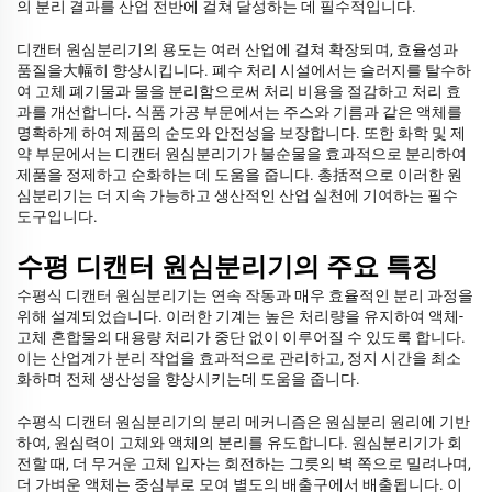
의 분리 결과를 산업 전반에 걸쳐 달성하는 데 필수적입니다.
디캔터 원심분리기의 용도는 여러 산업에 걸쳐 확장되며, 효율성과
품질을大幅히 향상시킵니다. 폐수 처리 시설에서는 슬러지를 탈수하
여 고체 폐기물과 물을 분리함으로써 처리 비용을 절감하고 처리 효
과를 개선합니다. 식품 가공 부문에서는 주스와 기름과 같은 액체를
명확하게 하여 제품의 순도와 안전성을 보장합니다. 또한 화학 및 제
약 부문에서는 디캔터 원심분리기가 불순물을 효과적으로 분리하여
제품을 정제하고 순화하는 데 도움을 줍니다. 총括적으로 이러한 원
심분리기는 더 지속 가능하고 생산적인 산업 실천에 기여하는 필수
도구입니다.
수평 디캔터 원심분리기의 주요 특징
수평식 디캔터 원심분리기는 연속 작동과 매우 효율적인 분리 과정을
위해 설계되었습니다. 이러한 기계는 높은 처리량을 유지하여 액체-
고체 혼합물의 대용량 처리가 중단 없이 이루어질 수 있도록 합니다.
이는 산업계가 분리 작업을 효과적으로 관리하고, 정지 시간을 최소
화하며 전체 생산성을 향상시키는데 도움을 줍니다.
수평식 디캔터 원심분리기의 분리 메커니즘은 원심분리 원리에 기반
하여, 원심력이 고체와 액체의 분리를 유도합니다. 원심분리기가 회
전할 때, 더 무거운 고체 입자는 회전하는 그릇의 벽 쪽으로 밀려나며,
더 가벼운 액체는 중심부로 모여 별도의 배출구에서 배출됩니다. 이