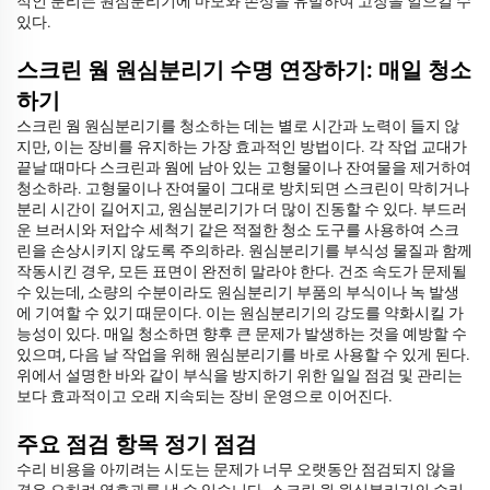
적인 분리는 원심분리기에 마모와 손상을 유발하여 고장을 일으킬 수
있다.
스크린 웜 원심분리기 수명 연장하기: 매일 청소
하기
스크린 웜 원심분리기를 청소하는 데는 별로 시간과 노력이 들지 않
지만, 이는 장비를 유지하는 가장 효과적인 방법이다. 각 작업 교대가
끝날 때마다 스크린과 웜에 남아 있는 고형물이나 잔여물을 제거하여
청소하라. 고형물이나 잔여물이 그대로 방치되면 스크린이 막히거나
분리 시간이 길어지고, 원심분리기가 더 많이 진동할 수 있다. 부드러
운 브러시와 저압수 세척기 같은 적절한 청소 도구를 사용하여 스크
린을 손상시키지 않도록 주의하라. 원심분리기를 부식성 물질과 함께
작동시킨 경우, 모든 표면이 완전히 말라야 한다. 건조 속도가 문제될
수 있는데, 소량의 수분이라도 원심분리기 부품의 부식이나 녹 발생
에 기여할 수 있기 때문이다. 이는 원심분리기의 강도를 약화시킬 가
능성이 있다. 매일 청소하면 향후 큰 문제가 발생하는 것을 예방할 수
있으며, 다음 날 작업을 위해 원심분리기를 바로 사용할 수 있게 된다.
위에서 설명한 바와 같이 부식을 방지하기 위한 일일 점검 및 관리는
보다 효과적이고 오래 지속되는 장비 운영으로 이어진다.
주요 점검 항목 정기 점검
수리 비용을 아끼려는 시도는 문제가 너무 오랫동안 점검되지 않을