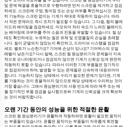
경우 오히려 역효과를 낼 수 있습니다. 스크린 웜 원심분리기의 수리
및 문제 해결을 효율적으로 수행하려면 먼저 스크린을 제거하고 점검
하세요. 스크린에 구멍, 찢어짐 또는 손상 여부를 확인하십시오. 완전
히 기능하는 스크린 없이는 기계가 제대로 작동하지 않습니다. 따라
서 작은 문제라도 즉시 조치가 필요할 수 있습니다. 그 다음, 웜의 블레
이드와 베어링을 점검하세요. 마모되어 처리 속도가 느려진 블레이드
는 베어링에 과부하를 주어 소음과 진동을 유발할 수 있습니다. 씰 상
태도 확인하세요. 누유하는 씰은 유체 및 오염물질의 손실을 초래합
니다. 씰이 균열되지 않았는지 확인하고, 드라이브 시스템을 점검하
세요. 벨트가 느슨한가요? 기어에 손상이 있나요? 기어박스의 오일
레벨이 낮은가요? 다시 말해, 스크린 웜 원심분리기의 문제들이 지속
적으로 모니터링되거나 점검되지 않으면 기계가 신뢰성 있게 완전히
작동하지 못할 수 있습니다. 따라서 이러한 기계 부품들은 정기적으
로 점검되어야 하며, 발생할 수 있는 문제들은 신속하게 대응되어야
합니다. 기능하지 않는 상태에서 수리가 필요한 문제가 있다면, 기계
를 가동하는 것이 효율적이지 않으므로 해당 상태에서 수리하는 것이
가장 좋습니다. 그래서 원심분리기의 사용 빈도에 따라 매주 또는 매
월 정기적인 부품 점검을 실시함으로써 기계의 신뢰성을 크게 확보하
는 것이 바람직합니다.
오랜 기간 동안의 성능을 위한 적절한 윤활
스크린 웜 원심분리기가 원활하게 작동하려면 윤활이 필요한 움직이
는 부품들이 있습니다. 윤활은 움직이는 부품들이 자유롭게 회전할
수 있도록 하며 마찰을 줄여줍니다. 이를 통해 과열, 마모 및 손상을 방