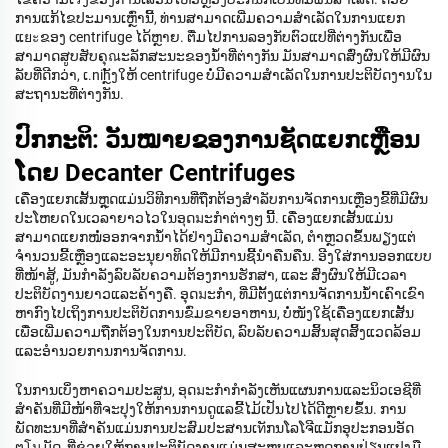
ການແກ້ໄຂປະມານເຫຼົ່ານີ້, ທ່ານສາມາດເພີ່ມຄວາມສຳເລັດໃນການແຍກ
ແยะຂອງ centrifuge ໄດ້ຫຼາຍ. ຕື່ມໄປການລອງກັບຕົວແປທີ່ຕ່າງກັນເພື່ອ
ສາມາດສູບສັບຄຸณະລັກສະນະຂອງນ້ຳທີ່ຕ່າງກັນ ມັນສາມາດສົ່ງຜົນໃຫ້ມີຜົນ
ລັບທີ່ດີກວ່າ, ເ.nihຼັງໃຫ້ centrifuge ບໍ່ມີຄວາມສຳເລັດໃນການປະຕິບັດງານໃນ
ສະຖານະທີ່ຕ່າງກັນ.
ປົກກະຕິ: ວັນໝາຍຂອງການຊັດແຍກເຫຼືອນ
ໂດຍ Decanter Centrifuges
ເຄື່ອງແຍກເສັ້ນຫຼຸດແມ່ນວິທີການທີ່ຖືກຕ້ອງສຳລັບການຈັດການເຫຼືອງຂີ້ທີ່ມີຜົນ
ປະໂຫຍດໃນເວລາຍາວໄວໃນອุດมະກຳຕ່າງໆ ນີ້. ເຄື່ອງແຍກເສັ້ນແມ່ນ
ສາມາດແຍກໜໍ່ອອກຈາກນ້ຳໄດ້ຢ່າງມີຄວາມສຳເລັດ, ຕຳຫຼວດຂຶ້ນພຽງແຕ່
ຈຳນວນຂີ້ເຫຼືອງແລະອະນຸຍາທິດໃຫ້ມີການຊີ້ນຳຄືນຄືນ. ອີງໃສ່ການອອກແບບ
ທີ່ໜ້າສູ້, ມັນກຳລັງລົບລັບຄວາມຕ້ອງການຮັກສາ, ແລະ ສົ່ງຜົນໃຫ້ມີເວລາ
ປະຕິບັດງານຍາວແລະຄ້າງຄື. ອຸດมະກຳ, ທີ່ມີຕັ້ງແຕ່ການຈັດການນ້ຳເຄົາເຂົາ
ຫາກົງໄປເຖິງການປະຕິບັດການຂົ່ມຂາຍອາຫານ, ບໍ່ໜັງໃຊ້ເຄື່ອງແຍກເສັ້ນ
ເພື່ອເພີ່ມຄວາມຖືກຕ້ອງໃນການປະຕິບັດ, ລົບລັບຄວາມສິ້ນສຸດສິ້ງແວດລ້ອມ
ແລະອຳນວຍການການຈັດການ.
ໃນການເບິ່ງຫາຄວາມປະສູນ, ອุດมະກຳກຳລັງເຫັນແຜນການແລະນິວເອຊີທີ່
ສຳຄັນທີ່ມີໜ້າທີ່ຈະປຸງໃຫ້ການການດູແລຂີ້ໄມ້ເປັນໄປໄດ້ດີຫຼາຍຂຶ້ນ. ການ
ພັດທະນາທີ່ສຳຄັນແມ່ນການປະສົມປະສານເทັກນໂລໂຈີແມັກອຸປະກອນອັດ
ຕโนມັດ, ທີ່ຊ່ວຍໃຫ້ການປະຕິບັດງານແມ່ນສະຫຼຸບແລະຫຼຸດການປ່ຽນແປງມື,