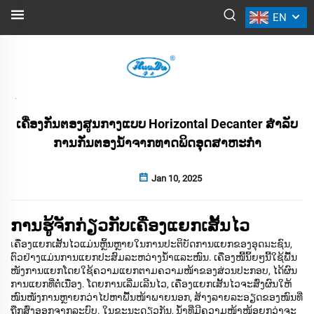
EN
ຂ່າວ
ກັບຄືນ
ເຄື່ອງກັ່ນຕອງສູນກາງແບບ Horizontal Decanter ສໍາລັບ
ການກັ່ນຕອງນ້ໍາຈາກທາດພິດອຸດສາຫະກໍາ
Jan 10, 2025
ການຮູ້ຈັກກ່ຽວກັບເຄື່ອງແຍກເສັ້ນໄວ
เຄື່ອງແຍກເສັ້ນໄວແມ່ນຫຼິ້ນຫຼາຍໃນການປະຕິບັດການແຍກຂອງອຸດมະຊົນ,
ຕົວຢ່າງແມ່ນການແຍກປະສົມລະຫວ່າງນ້ຳແລະໜົນ. ເຄື່ອງໜີ້ນິ້ຍໆນີ້ໃຊ້ພື້ນ
ໜັງການແຍກໂດຍໃຊ້ຄວາມແຍກຕາມຄວາມໜ້າຂອງສ່ວນປະກອບ, ໄດ້ຜົນ
ການແຍກທີ່ຕໍ່ເນື່ອງ. ໂດຍການເລີ່ມເລີນໄວ, ເຄື່ອງແຍກເສັ້ນໄວຈະສົ່ງຜົນໃຫ້
ໜົນໜັງການຫຼາຍກວ່າໄປຫາພື້ນໜ້າພາຍນອກ, ສ້າງລາຍລະອຽດຂອງໜົນທີ່
ຖືກສົ່ງອອກຈາກລະບົບ. ໃນຂະນະດຽວກັນ, ນ້ຳທີ່ມີຄວາມໜ້າໜ້ອຍກວ່າຈະ