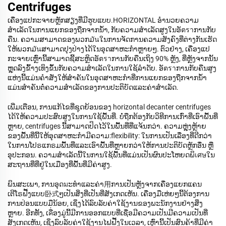
Centrifuges
ເຄື່ອງແປກະຈາຍຫຼັກສຽງທີ່ມີຮູບແບບ.HORIZONTAL ອຳນວຍຄວາມ
ສຳເລັດໃນການແຍກຂອງຖືກຈາກນ້ຳ, ກັບຄວາມສຳເລັດສູງໃນອັตราການກັບ
ຄືນ. ຄວາມສາມາດຂອງພວກມันໃນການຈັດການຄວາມສັງຄົງທີ່ຕ່າງກັນເຮັດ
ໃຫ້ພວກມันສາມາດປຸງປ່າງໄດ້ໃນອຸດສາຫະກຳຫຼາຍໆ. ຕົວຢ່າງ, ເຄື່ອງແປ
ກະຈາຍເຫຼົ່ານີ້ສາມາດຊີ້ສະຫຼິດອັตราການກັບຄືນເຖິງ 90% ຫຼັງ, ທີ່ຫຼັງຈາກນັ້ນ
ຫຼຸດລົງຂົ້າງເທິງຂຶ້ນກັບຄວາມສຳເລັດໃນການໃຊ້ລຳດັບ. ອັตราການກັບຄືນສູງ
ແຫ່ງນີ້ແມ່ນຄຳສັ່ງໃຫ້ສຳຄັນໃນອຸດສາຫະກຳທີ່ການແຍກຂອງຖືກຈາກນ້ຳ
ແມ່ນສຳຄັນຕໍ່ຄວາມສຳເລັດຂອງການປະຕິບັດແລະຄ່າສຳເລັດ.
ເພີ່ມເຕືອນ, ການແກ້ໄຂທີ່ຊຸດຍ້ອນຂອງ horizontal decanter centrifuges
ໄດ້ໃຫ້ຄວາມປະສົບສູງໃນການໃຊ້ພື້ນທີ່. ບໍ່ຖືກຕ້ອງກັບວິທີການເກົ່າທີ່ເອົາພື້ນທີ່
ຫຼາຍ, centrifuges ນີ້ສາມາດປິດໄວ້ໃນພື້ນທີ່ທີ່ແຈ້ນກວ່າ. ຄວາມຫຼຸ່ງຫຼ້າຍ
ຂອງພື້ນທີ່ນີ້ໃຫ້ອຸດສາຫະກຳມີຄວາມ:flexibility: ໃນການເປັນເລື່ອງທີ່ດີກວ່າ
ໃນການໂປຣແກຣມພື້ນທີ່ແລະເອົາພື້ນທີ່ຫຼາຍກວ່າໃຫ້ການປະຕິບັດຫຼັກອື່ນ ຫຼື
ອຸປະກອນ. ຄວາມສຳເລັດນີ້ໃນການໃຊ້ພື້ນທີ່ແມ່ນເປັນຜົນປະໂຫຍດພິเศษໃນ
ສະຖານທີ່ທີ່ຢູ່ໃນເມືອງທີ່ພື້ນທີ່ມີຄ່າສູງ.
ພິນສະເພາ, ການອຸດมະທຳແລະຄ່າ用ການເປັນຫຼັງຈາກເຄື່ອງແຍກແຄນ
ເຕີໂຣຟື້ງແບບ卧式ໆເປັນສິ່ງທີ່ເປັນທີ່ສັງເກດເຫັນ. ເຄື່ອງມືເຫ່່ຍໆນີ້ຕ້ອງການ
ການປ່ອນແບບມືນ້ອຍ, ເຊິ່ງໄດ້ລົບລັບຄ່າໃຊ້ງານຂອງພະນັກງານຢ່າງສິ່ງ
ຫຼາຍ. ອີກທັ້ງ, ເคື່ອງມູ່ນີ້ມີການອອກແບບທີ່ເຊື່ອມີຄວາມເປັນມີຄວາມເປັນທີ່
ສັງເກດເຫັນ, ເຊິ່ງລົບລັບຄ່າໃຊ້ງານໄຟຟື້ງໃນເວລາ, ເຫຼົ່ານີ້ເປັນສົນຄ້າທີ່ມີຄ່າ