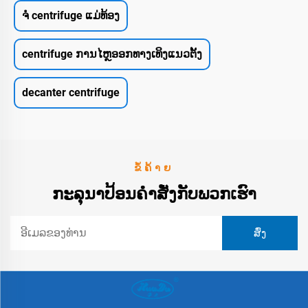
ຈໍ centrifuge ແມ່ທ້ອງ
centrifuge ການໄຫຼອອກທາງເທິງແນວຕັ້ງ
decanter centrifuge
ຂໍ້ຄ້າຍ
ກະລຸນາປ້ອນຄຳສັ່ງກັບພວກເຮົາ