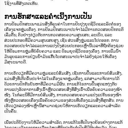
ໃຊ້ງານທີ່ສັງເກດເຫັນ.
ການຮັກສາແລະຄຳເນີ້ງການເປັນ
ການປ້ອມປົກສະເພາແມ່ນສິ່ງທີ່ຄຸນຄ່າໃນການປັບປຸງຍຸດຊີວິດແລະລົດຕໍ່ຂອງ
ເຄື່ອງແຈກຫຼຸ່ມເຄື່ອງ. ການປ້ອມປົກສະເພາປະຈຳໄລ່ມີການກວດສອບປົກກະຕິ
ເລີ່ມຕົ້ນ, ຕົວຢ່າງກ່ຽວກັບການກວດສອບຄວາມສູນເສຍ, ລະເບີດ, ແລະ
ສ່ວນປະກອບທີ່ມີຄວາມສູນເສຍສູງ, ເຊັ່ນ ສ່ວນສົ່ງຫຼຸ່ມແລະໂປດອອກ. ການ
ກວດສອບປະຈຳໄລ່ແລະການແປງປັງສ່ວນປະກອບເຫຼົ່ານີ້ເວລາທີ່ຖືກຕ້ອງຊ່ວຍ
ໃຫ້ປ້ອມການຫຼຸ່ມທີ່ບໍ່ຄົບຄວາມ ແລະ ປ້ອມຍຸດຊີວິດຂອງເຄື່ອງ. ການເພີ່ມນ້ຳ
ມັນລູບແລະການປ່ຽນນ້ຳມັນແກ໊ັບໂບກສະເພາປະຈຳໄລ່ຍັງຊ່ວຍໃຫ້ເຄື່ອງ
ມີສุขະພາບດີ.
ການເຮັດວຽກທີ່ມີຄວາມຫຼຸ່ມແລະບໍ່ສົມເສັງ, ເຊັ່ນການປິ້ນແລະການບໍ່ສົມເສັງ,
ແມ່ນສິ່ງທີ່ເກີດຂຶ້ນປະຈຳໄລ່ໃນເຄື່ອງແຈກຫຼຸ່ມເຄື່ອງ, ແຕ່ສາມາດຈັດການໄດ້
ດ້ວຍການປົກກັນບັນຫາທີ່ມີຄວາມມີຜົນ. ການແກ້ໄຂການປິ້ນສຸດແຫງ່ງກັບ
ການແປງອັດຕາການສົ່ງເຂົ້າຫຼືກວດສອບສິ່ງທີ່ສົ່ງເຂົ້າເພື່ອຄົບຄວາມຂອງໜ້າ
ໜັງ. ໃນກໍລະນີທີ່ມີການບໍ່ສົມເສັງ, ການກວດສອບຄວາມແປ່ງແປກັນຂອງໜ້າ
ໜັງຫຼືກວດສອບເຄື່ອງເພື່ອຄົບຄວາມຂອງສ່ວນທີ່ເຄື່ອງແມ່ນສິ່ງທີ່ສຸກສັນ. ການ
ເຮັດວຽກລ່ວງໜ້າເຫຼົ່ານີ້ສາມາດຊ່ວຍໃຫ້ການເຮັດວຽກແລະຄວາມສຳເລັດ
ເປັນຄົ້ນ.
ເພື່ອປະຕິບັດງານໃຫ້ມີຄວາມສຳເລັດ, ການແກ້ໄຂທີ່ເປັນຈຸດຍ້ອນຢ່າງການແກ້
ໄຂຄວາມເรັ່ງຂອງການເລື່ອນໄຫວຫຼືອົງປະກັນກໍ່ເປັນທີ່ມີຜົນສຳເລັດ. ດ້ວຍ