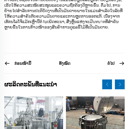
ເຮັດໃຫ້ຄວາມສະໜັບສະໜູນແລະຄວາມຖືກຕ້ອງດີຫຼາຍຂຶ້ນ. ຕື່ມໄປ, ການ
ຍ້າຍໄປສຳລັບການປະຕິບັດງານທີ່ເປັນມັນດາຍພາຍໃນແມ່ນສຳເລັດໃນລັບທີ່
ໃຫ້ຄວາມສຳຄັນກັບຄວາມມັນດາຍແລະການຫຼຸດການອອກແກ້. ເນື່ອງຈາກ
ເທັກນໂລໂຈີແມັກເຫຼົ່ານີ້ຕໍ່ tụcພັດທະນາ, ສີ່ງຫຼິ້ນແຫ່ງຈະມີบทบาทທີ່ສຳຄັນ
ຫຼາຍຂຶ້ນໃນການກ້າວໜ້າຂອງສົນຄ້າການດູແລຂີ້ໄມ້ທີ່ເປັນມັນດາຍ.
ກ່ອນໜ້ານີ້
ຕໍ່ໄປ
ທັງໝົດ
ຜະລິດຕະພັນທີ່ແນະນຳ