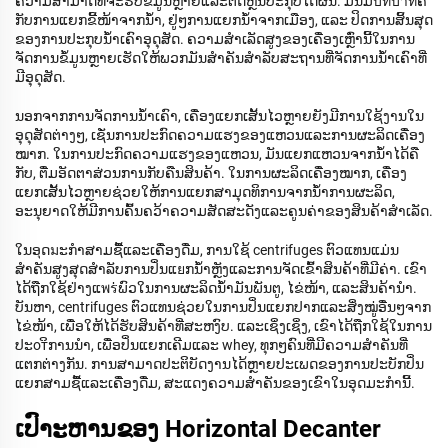
ຄວາມສາມາດທີ່ຈະຮັບຂໍ້ມູນຫຼາຍແລະຕັດຫຼື້ນປະກຸບໄດ້ຜົນ. ມັນມີบทบาทຄື
ກັບການແຍກຂີ້ໜ້າຈາກນ້ຳ, ຢູ່ໆການແຍກນ້ຳຈາກເມືອງ, ແລະ ປິດການສິ້ນສຸດ
ຂອງການປະກຸບນ້ຳເຄົາອຸດຸສັດ. ຄວາມສຳເລັດສູງຂອງເຄື່ອງເຫຼົ່ານີ້ໃນການ
ຈັດການຂໍ້ມູນຫຼາຍເຮັດໃຫ້ພວກມັນສຳຄັນສຳລັບສະຖານທີ່ຈັດການນ້ຳເຄົາທີ່
ມີອຸດຸສັດ.
ນອກຈາກການຈັດການນ້ຳເຄົາ, ເຄື່ອງແຍກເສັ້ນໄວຫຼາຍຍັງມີການໃຊ້ງານໃນ
ອຸດຸສັດຕ່າງໆ, ເຊັ່ນການປະກົດຄວາມແຮງຂອງແຫວນແລະການຜະລິດເຄື່ອງ
ໝາກ. ໃນການປະກົດຄວາມແຮງຂອງແຫວນ, ມັນແຍກແຫວນຈາກນ້ຳໄດ້ຄື
ກັບ, ຕື່ມອັດຕາສ່ວນການກັບຄືນສິນຄ້າ. ໃນການຜະລິດເຄື່ອງໝາກ, ເຄື່ອງ
ແຍກເສັ້ນໄວຫຼາຍຊ່ວຍໃຫ້ການແຍກສາມຸດທິການຈາກນ້ຳການຜະລິດ,
ອະນຸຍາດໃຫ້ມີການຄົ້ນຄວ້າຄວາມສັດສະດັງແລະຄູນຄ່າຂອງສິນຄ້າສຳເລັດ.
ໃນອุດมະກຳສາມຊື້ແລະເຄື່ອງດື່ມ, ການໃຊ້ centrifuges ຕົວແທນແມ່ນ
ສຳຄັນສູງສຸດສຳລັບການປິ່ນແยກນ້ຳຫຼັງແລະການຈັດເຂົ້າສິນຄ້າທີ່ມີຄ່າ. ເຂົາ
ໄດ້ຖືກໃຊ້ຢ່າງແพร່ພົວໃນການຜະລິດນ້ຳມັນພັນຕູ, ໄຂ່ໜ້າ, ແລະສິນຄ້ານຳ.
ບັນຫາ, centrifuges ຕົວແທນຊ່ວຍໃນການປິ່ນແຍກປາກແລະສິ່ງໝູ່ອື່ນໆຈາກ
ໄຂ່ໜ້າ, ເພື່ອໃຫ້ໄດ້ຮັບສິນຄ້າທີ່ສະຫງົບ. ແລະເຊິ່ງເຊິ່ງ, ເຂົາໄດ້ຖືກໃຊ້ໃນການ
ປະотິການນຳ, ເພື່ອປິ່ນແຍກເຄີມແລະ whey, ທຸກໆຄົນທີ່ມີຄວາມສຳຄັນທີ່
ແຕກຕ່າງກັນ. ການສາມາດປະຕິບັດງານໄດ້ຫຼາຍປະເພດຂອງການປະບັກປິ່ນ
ແຍກສາມຊື້ແລະເຄື່ອງດື່ມ, ສະແດງຄວາມສຳຄັນຂອງເຂົາໃນອຸດມະກຳນີ້.
ເປົາະຫານຂອງ Horizontal Decanter