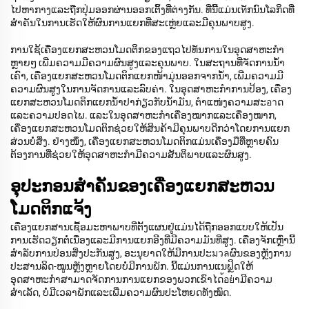
ໄປຫາກາງແລະຖືກປຸ່ມອອກຜ່ານອອກເຕິ້ງທີ່ຕ່າງກັນ. ທີ່ນີ້ແມ່ນເทັກນົນໂລກິດທີ່
ສຳຄັນໃນການເຮັດໃຫ້ຜົນການແຍກທີ່ສະເຫຼ່ຍແລະມີຄຸນພາບສູງ.
ການໃຊ້ເຄື່ອງແຍກສະຫວນໂມດຕິກຂອງແຖວໄປທັນການໃນອຸດສາຫະກຳ
ຫຼາຍໆ ເພີ່ມຄວາມມີຄວາມຜົນສູງແລະຄຸນພາບ. ໃນສະຖານທີ່ຈັດການນໍ້າ
ເຄົາ, ເຄື່ອງແຍກສະຫວນໂມດຕິກແຍກໜ້າມຸ່ນອອກຈາກນໍ້າ, ເພີ່ມຄວາມມີ
ຄວາມຜົນສູງໃນການຈັດການແລະລົບຄ່າ. ໃນອຸດສາຫະກຳການປ້ອງ, ເຄື່ອງ
ແຍກສະຫວນໂມດຕິກແຍກນໍ້າປາກ່ຽວກັບນໍ້າມັນ, ຕຳແໜ່ງຄວາມສະอาດ
ແລະຄວາມປອດໄພ. ແລະໃນອຸດສາຫະກຳເຄື່ອງໝາກແລະເຄື່ອງໝາກ,
ເຄື່ອງແຍກສະຫວນໂມດຕິກຊ່ວຍໃຫ້ສິນຄ້າມີຄຸນພາບດີກວ່າໂດຍການແຍກ
ສ່ວນບໍ່ສິ່ງ. ຢ່າງໜຶ່ງ, ເຄື່ອງແຍກສະຫວນໂມດຕິກແມ່ນເຄື່ອງມືທີ່ຫຼາຍຄົນ
ຕ້ອງການທີ່ຊ່ວຍໃຫ້ອຸດສາຫະກຳມີຄວາມສັນຕິພາບແລະຜົນສູງ.
ອຸປະກອນສຳຄັນຂອງເຄື່ອງແຍກສະຫວນ
ໂມດຕິກແຈ້ງ
ເຄື່ອງແຍກສານເຊື້ອມະຫາພາບທີ່ຕັ້ງແຜນຢູ່ແມ່ນໄດ້ຖືກອອກແບບໃຫ້ເປັນ
ການເຮັດວຽກຕໍ່ເນື່ອງແລະມີການແຍກອີງທີ່ມີຄວາມມັນທີ່ສູງ. ເຄື່ອງຈັກເຫຼົ່ານີ້
ສຳລັບການປ່ອນສິ່ງປະກັນສູງ, ອະນຸຍາດໃຫ້ມີການປະมวลຜົນຂອງຫຼັງການ
ປະສານລິດ-ໝູນຫຼັງຫຼາຍໂດຍບໍ່ມີການພັກ. ນີ້ແມ່ນການແນຟຼິດໃຫ້
ອຸດສາຫະກຳສາມາດຈັດການການແຍກຂອງພວກເຂົາໄດ้อย່າມີຄວາມ
ສຳເລັດ, ບໍ່ມີເວລາພັກແລະເພີ່ມຄວາມຜົນປະໂຫຍດທັງໝົດ.