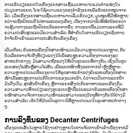
ການເຮັດວຽກແຍກໃນເຄື່ອງແຍກສານເຊື້ອມະຫາພາບແມ່ນຕຳແໜ່ງໃນ
ປະມູນການແຍກ, ໂດຍໃຊ້ຄວາມແຂງຂອງກຳລັງແຍກເພື່ອຂັດແຍກໝູນຈາກ
ລິດ. ເມື່ອເຄື່ອງແຍກສານເຊື້ອມະຫາພາບເລີ່ມເຮັດວຽກ, ມູນໝູນທີ່ມີໜັກຫຼາຍ
ກວ່າຈະຖືກປົກກະຕິໄປຫາແຜນຂອງເຄື່ອງ, ເນື່ອງຈາກວ່າລິດທີ່ໜັກນ້ອຍກວ່າ
ຈະສູ້ມາກາງແລະຖືກປົກກະຕິອອກຈາກອື່ນ. ການແຍກນີ້ແມ່ນການແຍກທີ່ມີ
ຄວາມປະສົບສຸດແລະມີຄວາມສຳເລັດ, ທີ່ສຳຄັນໃນການເຮັດວຽກເຊັ່ນການ
ກຳຈັດນ້ຳເຄົາແລະການປະສົບກັບເຄື່ອງເຄື່ອງ.
ເພີ່ມເຕືອນ, ຄັນແທນເຄື່ອງປຶກສາຍໜ້າແມ່ນມີຄວາມຫຼາຍປະເພດຫຼາຍ, ກັບ
ຕົວເລືອກການຈັດຕັ້ງທີ່ປ່ຽນແປງໄດ້ເພື່ອສະຫຼຸບຄວາມຕ້ອງການຂອງອุດ
ສາຫະກຳຕ່າງໆ. ມັນສາມາດຖືກແປງໃຫ້ເປັນຮູບແບບທີ່ຕ່າງກັນ, ເຊິ່ງເປັນຮູບ
ແບບສອງໂຟສັນຫຼືສາມໂຟສັນ, ເພື່ອແຍກໜ້າໜຶ່ງອອກຈາກນ้ำຫຼັງຫຼືຫຼາຍ.
ຄວາມຫຼາຍປະເພດນີ້ອະນຸຍາດໃຫ້ອຸດສາຫະກຳແປງຄັນແທນເຄື່ອງປຶກສາຍ
ໜ້າເພື່ອສະຫຼຸບການປະຕິບັດການຂອງພວກເຂົາ, ບໍ່ວ່າຈະເປັນການແຍກນ້ຳ
ມັນດັ້ງເດີມ, ສຸກສັນນ້ຳເຄື່ອງ, ຫຼືການແຍກສິ່ງປະກົດອາຫານແລະເຄື່ອງດື່ມ.
ຄວາມສາມາດທີ່ຈະປ່ຽນແປງຮູບແບບເຫຼົ່ານີ້ແນ່ນອນວ່າຄັນແທນເຄື່ອງປຶກສາ
ຍໜ້າສາມາດຈັດການຄວາມໜ້າແລະສາມາດຂອງວັດຖຸທີ່ຕ່າງກັນໄດ້ຢ່າງມີ
ຄວາມສຳເລັດ, ເຮັດໃຫ້ມັນເປັນອຸປกรณ໌ທີ່ຫຼາຍປະເພດໃນອຸດສາຫະກຳຕ່າງ
ໆ.
ການລົງທຶນຂອງ Decanter Centrifuges
ເຄື່ອງແຍກເສັ້ນໄວຫຼາຍໃຊ້ງານຢ່າງຫຼາຍໃນການຈັດການນ້ຳເຄົາເນື່ອງຈາກມີ