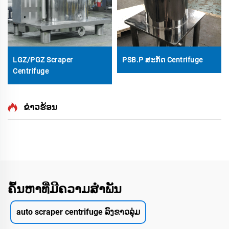
LGZ/PGZ Scraper
PSB.P ສະກັດ Centrifuge
Centrifuge
ຂ່າວຮ້ອນ
ຄົ້ນຫາທີ່ມີຄວາມສຳພັນ
auto scraper centrifuge ລົງຂາວລຸ່ມ