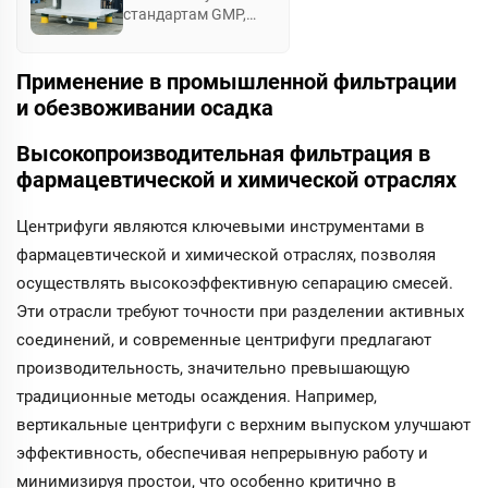
стандартам GMP,
центрифуга PSB Top
Discharge имеет
закрытый дизайн,
Применение в промышленной фильтрации
который
и обезвоживании осадка
предотвращает
загрязнение
Высокопроизводительная фильтрация в
материала,
фармацевтической и химической отраслях
оснащена
несколькими
системами защиты
Центрифуги являются ключевыми инструментами в
безопасности и
фармацевтической и химической отраслях, позволяя
управлением с
осуществлять высокоэффективную сепарацию смесей.
переменной
частотой, что
Эти отрасли требуют точности при разделении активных
позволяет
соединений, и современные центрифуги предлагают
регулировать
скорость без
производительность, значительно превышающую
ступеней. Это
традиционные методы осаждения. Например,
универсальный
вертикальные центрифуги с верхним выпуском улучшают
выбор для
приложений,
эффективность, обеспечивая непрерывную работу и
требующих
минимизируя простои, что особенно критично в