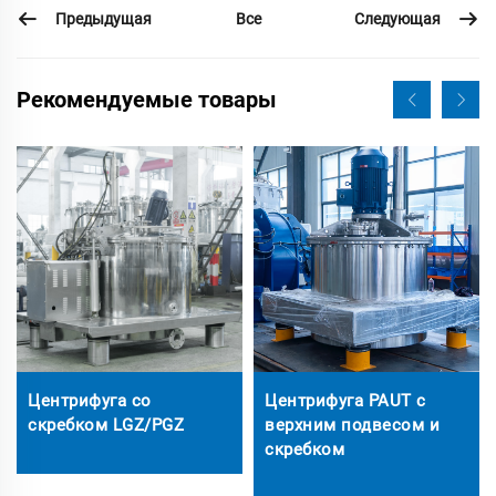
Предыдущая
Следующая
Все
Рекомендуемые товары
Центрифуга со
Центрифуга PAUT с
скребком LGZ/PGZ
верхним подвесом и
скребком