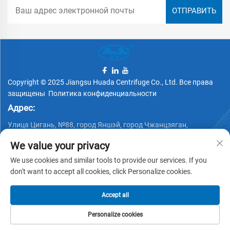
Copyright © 2025 Jiangsu Huada Centrifuge Co., Ltd. Все права
защищены
Политика конфиденциальности
Адрес:
Улица Цигань, №88, город Яншэй, город Чжанцзяган,
провинция Цзянсу, Китай
We value your privacy
Телефон:
We use cookies and similar tools to provide our services. If you
+86 15162337620
don't want to accept all cookies, click Personalize cookies.
Эл. почта:
Accept all
[email protected]
Personalize cookies