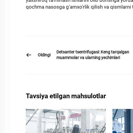
yaxshiroq ta'mirlash ishlarini olib borishga yord
qochma nasosga g'amxo'rlik qilish va qismlarni t
Detsanter tsentrifugasi: Keng tarqalgan
Oldingi
muammolar va ularning yechimlari
Tavsiya etilgan mahsulotlar