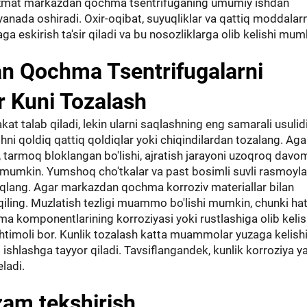
xizmat markazdan qochma tsentrifuganing umumiy ishdan
i yanada oshiradi. Oxir-oqibat, suyuqliklar va qattiq moddalarn
 eskirish ta'sir qiladi va bu nosozliklarga olib kelishi mum
an Qochma Tsentrifugalarni
r Kuni Tozalash
kat talab qiladi, lekin ularni saqlashning eng samarali usulidi
ni qoldiq qattiq qoldiqlar yoki chiqindilardan tozalang. Aga
sa, tarmoq bloklangan bo'lishi, ajratish jarayoni uzoqroq davo
 mumkin. Yumshoq cho'tkalar va past bosimli suvli rasmoyl
aqlang. Agar markazdan qochma korroziv materiallar bilan
il qiling. Muzlatish tezligi muammo bo'lishi mumkin, chunki ha
komponentlarining korroziyasi yoki rustlashiga olib kelis
imoli bor. Kunlik tozalash katta muammolar yuzaga kelishi
ini ishlashga tayyor qiladi. Tavsiflangandek, kunlik korroziya 
ladi.
zam tekshirish