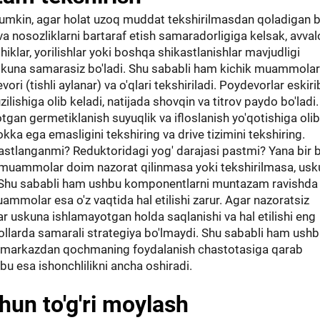
umkin, agar holat uzoq muddat tekshirilmasdan qoladigan bo
a nosozliklarni bartaraf etish samaradorligiga kelsak, avval
hiklar, yorilishlar yoki boshqa shikastlanishlar mavjudligi
, uskuna samarasiz bo'ladi. Shu sababli ham kichik muammola
ori (tishli aylanar) va o'qlari tekshiriladi. Poydevorlar eskiri
lishiga olib keladi, natijada shovqin va titrov paydo bo'ladi.
tgan germetiklanish suyuqlik va ifloslanish yo'qotishiga olib
ka ega emasligini tekshiring va drive tizimini tekshiring.
kastlanganmi? Reduktoridagi yog' darajasi pastmi? Yana bir 
muammolar doim nazorat qilinmasa yoki tekshirilmasa, usk
n. Shu sababli ham ushbu komponentlarni muntazam ravishda
ammolar esa o'z vaqtida hal etilishi zarur. Agar nazoratsiz
ar uskuna ishlamayotgan holda saqlanishi va hal etilishi eng
ollarda samarali strategiya bo'lmaydi. Shu sababli ham ush
a, markazdan qochmaning foydalanish chastotasiga qarab
 bu esa ishonchlilikni ancha oshiradi.
hun to'g'ri moylash