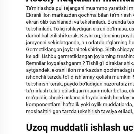
Ta'mirlashda pul tejangani muammo yaratishi m
Ekranli ilon markazdan qochma bilan ta'mirlash v
ekran olib tashlanadi va tekshiriladi. Ekranda tes
tekshiriladi. To'liq ishlaydigan ekran bo'lmasa
darhol hal etilishi kerak. Keyinroq, ilonning poydev
jarayonni sekinlatganda, bu odatda o'qlarning buzi
Germetiklangan joylarni tekshiring. Sizib chiqayo
keladi. Ushbu germetiklangan joylarning treshinok
Remnilar loyqalashganmi? Tishli g'ildiraklar shi
aytgandek, ekranli ilon markazdan qochmadagi 
ishonchli tarzda to'liq ishlamay qolishi mumki
tekshirish kerak, paydo bo'ladigan nazoratsiz mu
ta'mirlash talab etiladigan muammolar bo'lsa, ul
ma'quldir, chunki uskunani foydalanish bunday h
komponentlarni haftalik yoki oylik muddatlard
moslashtirilgan tarzda tekshirish tavsiya etiladi,
Uzoq muddatli ishlash uc