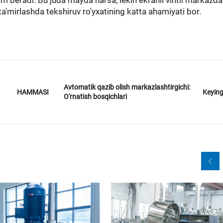
am beradi. Bu juda mayda narsa, lekin ekranli vintli markazd
a'mirlashda tekshiruv ro'yxatining katta ahamiyati bor.
Avtomatik qazib olish markazlashtirgichi:
Keying
HAMMASI
O'rnatish bosqichlari