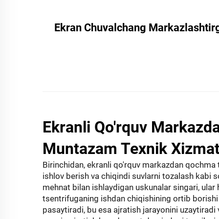
Ekran Chuvalchang Markazlashtirgi
Ekranli Qo'rquv Markazd
Muntazam Texnik Xizmat 
Birinchidan, ekranli qo'rquv markazdan qochma tse
ishlov berish va chiqindi suvlarni tozalash kabi
mehnat bilan ishlaydigan uskunalar singari, ula
tsentrifuganing ishdan chiqishining ortib borishi
pasaytiradi, bu esa ajratish jarayonini uzaytiradi 