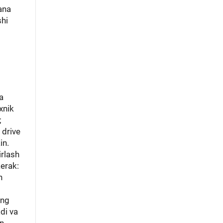
ana
shi
a
xnik
;
 drive
in.
irlash
kerak:
h
ing
di va