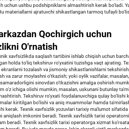
ish uchun ushbu podshipniklarni almashtirish kerak bo'ladi. Y
materiallarni ajratuvchi shikastlangan tarmoq tufayli bo'li
arkazdan Qochirgich uchun
ikni O'rnatish
k xavfsizlikda saqlash tartibini ishlab chiqish uchun barch
n holda to'liq tekshiruv ro'yxatini tuzishga vaqt ajrating. Te
n, ekranlarni tozalash va jismoniy shikastlanishlarni tekshirish
rish va zarur moylashni o'tkazish; yoki oylik vazifalar, masalan,
samaradorligini sinovdan o'tkazishni amalga oshirish mumk
ham o'z ichiga olishi mumkin, masalan, uskunani butunlay ta'm
shtirish. Tekshiruv ro'yxati foydalanuvchiga qulay bo'lishi 
atmalar kiritilgan bo'lishi va aniq muammolar hamda ta'mirlas
shi kerak. Texnik xavfsizlik yozuvlari tarixiy ma'lumot sifatida
niqlash imkonini beradi. Texnik xavfsizlik tarixi operatorn
dam beradi. Texnik xavfsizlik tarixi operatorga xizmat ko'rsata