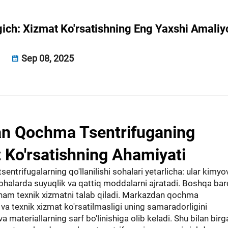
ch: Xizmat Ko'rsatishning Eng Yaxshi Amaliyo
Sep 08, 2025
an Qochma Tsentrifuganing
Ko'rsatishning Ahamiyati
ntrifugalarning qo'llanilishi sohalari yetarlicha: ular kimyo
 sohalarda suyuqlik va qattiq moddalarni ajratadi. Boshqa ba
r ham texnik xizmatni talab qiladi. Markazdan qochma
 va texnik xizmat ko'rsatilmasligi uning samaradorligini
va materiallarning sarf bo'linishiga olib keladi. Shu bilan birg