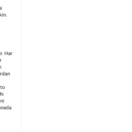
i
kin.
r. Har
r
m
ardan
tto
hi
ni
yanada