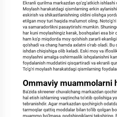
Ekranli qurilma markazdan qo'zg'atkich ishlashi
Moylash harakatdagi qismlarning erkin aylanishini
eskirish va shikastlanishning oldini olishga yor
etilgan moy turi haqida ma'lumot oling. Noto'g'
va samaradorlikni pasaytirishi mumkin. Shuningd
har kuni moylashingiz kerak, boshqalari esa bi
ham ko'p miqdorda moy qo'shish zararli ekanlig
qo'shadi va chang hamda axlatni o'rab oladi. Bu q
ishdan chiqishiga olib keladi. Eski moy va iflos
moylashni amalga oshirmaslik ishqalanishni kam
foydalanish muddatini qisqartiradi va ekranli q
To'g'ri moylash harakatdagi qismlarning foydala
Ommaviy muammolarni ha
Ba'zida skreener chuvalchang markazdan qoch
hal etish ishlarning vaqtincha to'xtib qolishiga
tebranishdir. Agar markazdan qochirgich odatda
tarmoqlar qattiq moddalar bilan to'lib qolgan b
muammo bo'lmasa, podshipniklarni tekshiring. Es