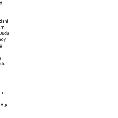
d.
ishi
rni
 Juda
moy
ng
g
di.
rni
 Agar