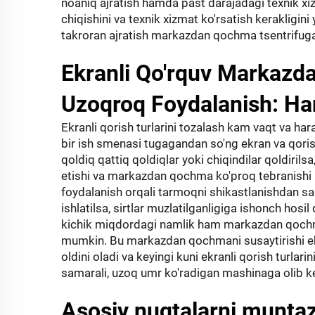
noaniq ajratish hamda past darajadagi texnik 
chiqishini va texnik xizmat ko'rsatish kerakligin
takroran ajratish markazdan qochma tsentrifugaga
Ekranli Qo'rquv Markazd
Uzoqroq Foydalanish: Ha
Ekranli qorish turlarini tozalash kam vaqt va hara
bir ish smenasi tugagandan so'ng ekran va qorish
qoldiq qattiq qoldiqlar yoki chiqindilar qoldiril
etishi va markazdan qochma ko'proq tebranishi
foydalanish orqali tarmoqni shikastlanishdan s
ishlatilsa, sirtlar muzlatilganligiga ishonch hos
kichik miqdordagi namlik ham markazdan qochma 
mumkin. Bu markazdan qochmani susaytirishi eht
oldini oladi va keyingi kuni ekranli qorish turlar
samarali, uzoq umr ko'radigan mashinaga olib ke
Asosiy nuqtalarni munta