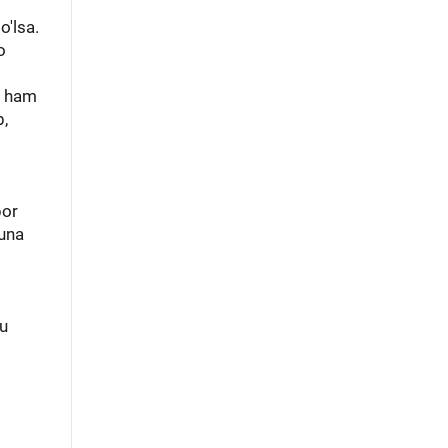
'lsa.
o
r ham
b,
bor
una
bu