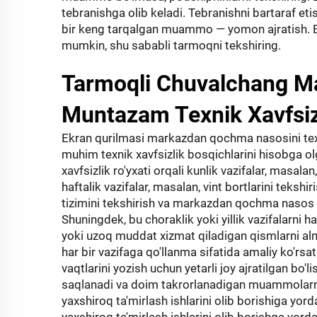
tebranishga olib keladi. Tebranishni bartaraf et
bir keng tarqalgan muammo — yomon ajratish. Bu 
mumkin, shu sababli tarmoqni tekshiring.
Tarmoqli Chuvalchang M
Muntazam Texnik Xavfsizl
Ekran qurilmasi markazdan qochma nasosini texni
muhim texnik xavfsizlik bosqichlarini hisobga olga
xavfsizlik ro'yxati orqali kunlik vazifalar, masala
haftalik vazifalar, masalan, vint bortlarini tekshi
tizimini tekshirish va markazdan qochma nasos 
Shuningdek, bu choraklik yoki yillik vazifalarni 
yoki uzoq muddat xizmat qiladigan qismlarni alma
har bir vazifaga qo'llanma sifatida amaliy ko'rs
vaqtlarini yozish uchun yetarli joy ajratilgan bo'li
saqlanadi va doim takrorlanadigan muammolarni a
yaxshiroq ta'mirlash ishlarini olib borishiga yor