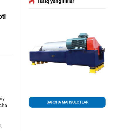
Issiq yangiliklar
ti
viy
BARCHA MAHSULOTLAR
rcha
a,