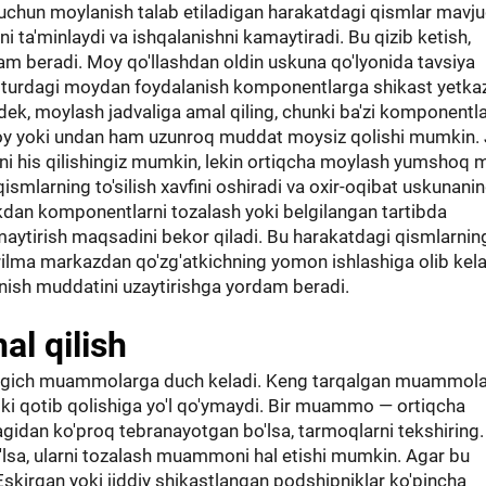
 uchun moylanish talab etiladigan harakatdagi qismlar mavju
 ta'minlaydi va ishqalanishni kamaytiradi. Bu qizib ketish,
dam beradi. Moy qo'llashdan oldin uskuna qo'lyonida tavsiya
ri turdagi moydan foydalanish komponentlarga shikast yetkaz
ek, moylash jadvaliga amal qiling, chunki ba'zi komponentla
r oy yoki undan ham uzunroq muddat moysiz qolishi mumkin.
ini his qilishingiz mumkin, lekin ortiqcha moylash yumshoq 
ismlarning to'silish xavfini oshiradi va oxir-oqibat uskunani
likdan komponentlarni tozalash yoki belgilangan tartibda
aytirish maqsadini bekor qiladi. Bu harakatdagi qismlarnin
urilma markazdan qo'zg'atkichning yomon ishlashiga olib kela
nish muddatini uzaytirishga yordam beradi.
l qilish
irgich muammolarga duch keladi. Keng tarqalgan muammola
 yoki qotib qolishiga yo'l qo'ymaydi. Bir muammo — ortiqcha
gidan ko'proq tebranayotgan bo'lsa, tarmoqlarni tekshiring.
o'lsa, ularni tozalash muammoni hal etishi mumkin. Agar bu
kirgan yoki jiddiy shikastlangan podshipniklar ko'pincha