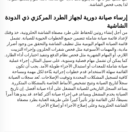
لذا يجب فحص الشاشة.
إرساء صيانة دورية لجهاز الطرد المركزي ذي الدودة
الشاشية
من أجل إنشاء روتين للحفاظ على طرد مصفاة الشاشة الحلزونية، خذ وقتك
لإعداد قائمة صيانة شاملة تتضمن جميع الخطوات الحيوية للصيانة. تشمل
قائمة الصيانة المهام اليومية مثل تنظيف الشاشة والتحقق من وجود أضرار
مادية، والمهمات الأسبوعية مثل فحص شفرات الحلزون وإجراء التزييت
اللازم، أو المهام الشهرية مثل فحص نظام الدفع وتنفيذ اختبارات أداء الطارد.
كما يمكن أن تشمل مهام فصلية وسنوية، على سبيل المثال، إجراء عملية
صيانة شاملة للمعدات أو استبدال الأجزاء طويلة الأمد. يجب أن تكون
القائمة سهلة الاستخدام: قدم خطوات إجرائية بنّاءة لكل مهمة ومساحة
كافية لتسجيل المشكلات المحددة وتوقيت الإصلاحات. تُعد سجلات الصيانة
سجلاً لتاريخ الصيانة وتتيح تشخيص الأنماط الخاصة بالمشكلات المتكررة.
يساعد السجل التاريخي للصيانة المشغل على أداء صيانة أفضل. إن تاريخ
الصيانة يخدم المشغل ويساعد في إجراء صيانة أكثر كفاءة. قد يبدو هذا أمراً
بسيطاً، لكن القائمة تؤثر تأثيراً كبيراً على طريقة العناية بطرد مصفاة
الشاشة الحلزونية وعلى إصلاح الأجزاء أو إصلاح الأجزاء.