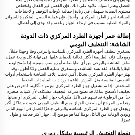
الفصل وهدر المواد. علاوة على ذلك، فإن الفصل غير الفعال وانخفاض
مستوى الصيانة يسهمان في زيادة إجمالية لأوقات التوقف والاحتياجات
الصيانية لجهاز الطرد المركزي. وأخيرًا، فإن عملية الفصل المتكررة للسوائل
والمواد الصلبة تتسبب في ارتداء الجهاز وتلفه، وقد تؤدي إلى أعطال.
إطالة عمر أجهزة الطرد المركزي ذات الدودة
الشاشة: التنظيف اليومي
يستغرق تنظيف أجهزة الطرد المركزي للشاشة والبرغي وقتًا وجهدًا قليلاً،
ومع ذلك فإنه الطريقة الأكثر فعالية للحفاظ عليها. في نهاية كل وردية عمل،
نظف الشاشة والبرغي من أي بقايا صلبة أو رواسب متبقية. إذا سُمح لهذه
البقايا بالبقاء، فقد تسد الشاشة، وتستغرق عملية الفصل وقتًا أطول، وقد
يهتز جهاز الطرد المركزي بشكل أكبر. تجنب إتلاف الشاشة باستخدام أدوات
التنظيف المناسبة مثل الفُرش الناعمة ورذاذات المياه ذات الضغط
المنخفض. إذا تم تشغيل جهاز الطرد المركزي مع مواد تآكلية، فاحرص على
تجفيف الأسطح تمامًا. قد تصبح سرعة التجفيف مشكلة، لأن كميات صغيرة
جدًا من الرطوبة قد تسهم في تآكل مكونات جهاز الطرد المركزي أو صدئها.
وهذا من المرجح أن يضعف الجهاز. يمنع التنظيف اليومي حدوث مشاكل أكبر
ويجعل جهاز الطرد المركزي للشاشة والبرغي جاهزًا للعمل في اليوم التالي.
ويؤدي الوقاية من التآكل يوميًا كما هو موضح إلى جهاز أكثر فعالية وأطول
عمرًا.
نقطة التفتيش الرئيسية بشكل دوري