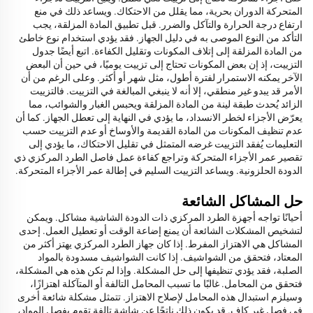
المتحركة الدوران بحرية، مما يقلل من الاحتكاك. ويساعد ذلك في منع
ارتفاع درجة الحرارة والتآكل والضرر. قبل تطبيق المادة المزلقة، يجب
التأكد من النوع الموصى به في دليل الجهاز. فقد يؤدي استخدام نوع خاطئ
من المادة المزلقة إلى إتلاف المكونات وتقليل الكفاءة. اتبع أيضًا جدول
التزييت، إذ إن بعض المكونات تحتاج إلى تزييت يوميًا، في حين أن البعض
الآخر يمكنه الاستمرار لفترة أطول، مثل شهر أو أكثر. وعلى الرغم من أن
الأمر قد يبدو غير منطقي، إلا أنه لا ينبغي المبالغة في التزييت. فالتزييت
الزائد يُحدث طبقة لينة من المادة المزلقة ويحبس الغبار والشوائب، مما
يعرّض الأجزاء لخطر الانسداد، ما يؤدي في النهاية إلى تعطل الجهاز. كما أن
عدم تنظيف المكونات من المادة القديمة والأوساخ أو عدم التزييت حسب
التعليمات يُفقد التزييت غرضه المتمثل في تقليل الاحتكاك، ما يؤدي إلى
تقصير عمر الأجزاء المتحركة وتراجع كفاءة عمل فاصل الطرد المركزي ذي
الدودة الحلزونية. ويساعد التزييت السليم في إطالة عمر الأجزاء المتحركة.
حل المشاكل الشائعة
أحيانًا تواجه أجهزة الطرد المركزي ذات الدودة الشاشية مشاكل. ويمكن
لتشخيص المشكلات الشائعة أن يمنع إضاعة الوقت أو تعطيل العمل. إحدى
المشاكل هي الاهتزاز المفرط. إذا كان جهاز الطرد المركزي يهتز أكثر من
المعتاد، فتحقق من الشواشيف. إذا كانت الشواشيف مسدودة بالمواد
الصلبة، فقد يؤدي تنظيفها إلى حل المشكلة. وإذا لم تكن هذه هي المشكلة،
فتحقق من المحامل. غالبًا ما تسبب المحامل التالفة أو المتآكلة اهتزازًا،
وسيلزم استبدال هذه المحامل لإصلاح الاهتزاز. تتمثل مشكلة شائعة أخرى
في فصل غير كافٍ. قد يكون ذلك ناتجًا عن شاشة تالفة تقوم بفصل المواد،