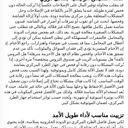
قد ينقلب محاولة توفير المال على الإصلاحات عكسياً إذا تُركت الحالة دون
فحص لفترة طويلة. عندما يتعلق الأمر بالكفاءة في الإصلاحات وحل
المشكلات المتعلقة بطرد مركزي بشاشة دودة، يجب أولاً إزالة الشاشة
وفحصها. ابحث عن أي ثقوب أو تمزقات أو أضرار في الشاشة. فبدون
شاشة تعمل بكامل طاقتها، تصبح الآلة غير فعّالة. وبالتالي قد تتطلب حتى
المشكلات الصغيرة معالجة فورية. بعد ذلك، قم بفحص شفرات الدودة
والمحامل. فالشفرات المستهلكة التي تبطئ العملية يمكن أن تؤدي إلى
أعطال في المحامل، مما قد يتسبب في ضوضاء واهتزازات. راجع الأختام. إذ
إن الأختام المتسربة تؤدي إلى فقدان السوائل والملوثات. تأكد من عدم
تشقق هذه الأختام، وافحص نظام الدفع. هل الأحزمة مترهلة؟ هل التروس
تالفة؟ هل مستويات الزيت في صندوق التروس منخفضة؟ مرة أخرى، إذا
تُركت المشكلات دون رقابة أو فحص في جهاز الطرد المركزي بشاشة
دودة، فقد لا تعمل الآلة بشكل كامل وبموثوقية. ولهذا السبب يجب فحص
مكونات هذه الآلات، ويجب معالجة المشكلات التي قد تنشأ دون رقابة في
الوقت المناسب. إذا كانت هناك مشكلات تحتاج إلى إصلاحات دون تشغيل،
فمن الأفضل الاحتفاظ بها وحلها بينما تكون الآلة في حالة غير عاملة، حيث لا
يُعد استخدام الآلة سياسة فعّالة. ولذلك من الأفضل فحص المكونات في هذه
الآلات بوتيرة أسبوعية أو شهرية، وتُحدد حسب تواتر استخدام جهاز الطرد
المركزي، لضمان الموثوقية بشكل كبير.
تزييت مناسب لأداء طويل الأمد
لكي يعمل فاصل الطرد المركزي ذو الدودة الحلزونية بسلاسة، فإنه يحتوي
على أجزاء متحركة تحتاج إلى تزييت لكي تعمل. ويتيح التزييت للأجزاء