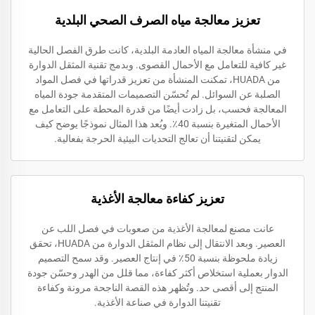
تعزيز معالجة مياه الصرف الصحي البلدية
في منشأة معالجة المياه العادمة البلدية، كانت طرق الفصل الحالية
غير كافية للتعامل مع الأحمال القصوى. وبدمج تقنية المثقل الدوارة
من HUADA، تمكنت المنشأة من تعزيز قدراتها في فصل المواد
الصلبة عن السوائل. لم تُحسّن التصميمات المتقدمة جودة المياه
المعالجة فحسب، بل زادت أيضًا من قدرة المحطة على التعامل مع
الأحمال المتغيرة بنسبة 40٪. ويُعد هذا المثال نموذجًا يوضح كيف
يمكن لتقنيتنا أن تعالج التحديات البيئية الحرجة بفعالية.
تعزيز كفاءة معالجة الأغذية
عانت مصنع لمعالجة الأغذية من صعوبات في فصل اللب عن
العصير. وبعد الانتقال إلى نظام المثقل الدوارة من HUADA، تحقق
زيادة ملحوظة بنسبة 50٪ في إنتاج العصير. وقد سمح التصميم
الدوار بعملية استخلاص أكثر كفاءة، مما قلل من الهدر وحسّن جودة
المنتج إلى أقصى حد. وتُظهر هذه القصة الناجحة مرونة وكفاءة
تقنيتنا الدوارة في صناعة الأغذية.