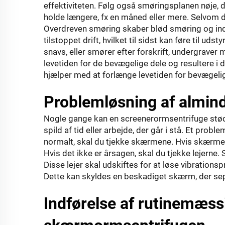
effektiviteten. Følg også smøringsplanen nøje,
holde længere, fx en måned eller mere. Selvom 
Overdreven smøring skaber blød smøring og inde
tilstoppet drift, hvilket til sidst kan føre til 
snavs, eller smører efter forskrift, undergraver 
levetiden for de bevægelige dele og resultere i 
hjælper med at forlænge levetiden for bevægelig
Problemløsning af almin
Nogle gange kan en screenerormsentrifuge støde
spild af tid eller arbejde, der går i stå. Et pro
normalt, skal du tjekke skærmene. Hvis skærmen
Hvis det ikke er årsagen, skal du tjekke lejerne. 
Disse lejer skal udskiftes for at løse vibrations
Dette kan skyldes en beskadiget skærm, der sep
Indførelse af rutinemæss