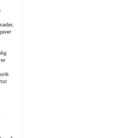
e
kader,
gaver
lig
rer
orik
stor