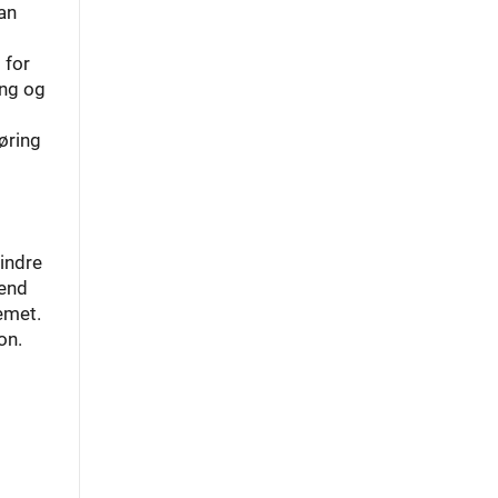
an
 for
ing og
øring
indre
 end
emet.
on.