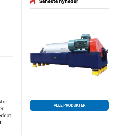
Seneste nyheder
ste
ALLE PRODUKTER
er
edsat
t