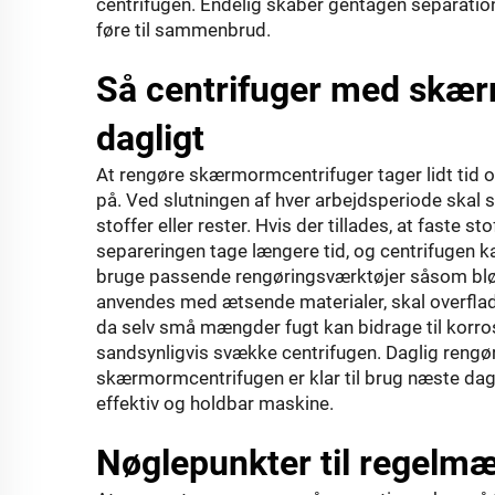
centrifugen. Endelig skaber gentagen separation 
føre til sammenbrud.
Så centrifuger med skær
dagligt
At rengøre skærmormcentrifuger tager lidt tid 
på. Ved slutningen af hver arbejdsperiode skal
stoffer eller rester. Hvis der tillades, at faste st
separeringen tage længere tid, og centrifugen 
bruge passende rengøringsværktøjer såsom bløde
anvendes med ætsende materialer, skal overflade
da selv små mængder fugt kan bidrage til korros
sandsynligvis svække centrifugen. Daglig rengøri
skærmormcentrifugen er klar til brug næste dag
effektiv og holdbar maskine.
Nøglepunkter til regelmæ