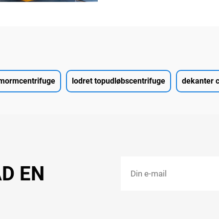
mormcentrifuge
lodret topudløbscentrifuge
dekanter c
AD EN