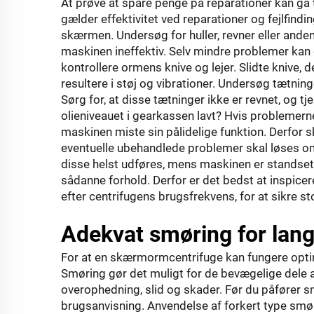
At prøve at spare penge på reparationer kan gå til
gælder effektivitet ved reparationer og fejlfind
skærmen. Undersøg for huller, revner eller and
maskinen ineffektiv. Selv mindre problemer kan
kontrollere ormens knive og lejer. Slidte knive, 
resultere i støj og vibrationer. Undersøg tætni
Sørg for, at disse tætninger ikke er revnet, og 
olieniveauet i gearkassen lavt? Hvis problemern
maskinen miste sin pålidelige funktion. Derfor
eventuelle ubehandlede problemer skal løses om
disse helst udføres, mens maskinen er standset,
sådanne forhold. Derfor er det bedst at inspice
efter centrifugens brugsfrekvens, for at sikre st
Adekvat smøring for lang
For at en skærmormcentrifuge kan fungere optim
Smøring gør det muligt for de bevægelige dele at
overophedning, slid og skader. Før du påfører s
brugsanvisning. Anvendelse af forkert type s