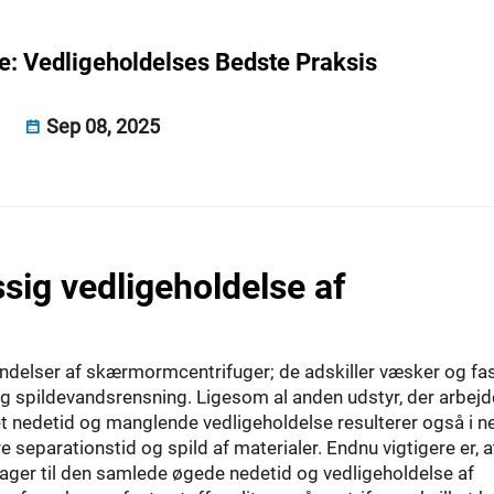
: Vedligeholdelses Bedste Praksis
Sep 08, 2025
ig vedligeholdelse af
endelser af skærmormcentrifuger; de adskiller væsker og fa
og spildevandsrensning. Ligesom al anden udstyr, der arbejd
et nedetid og manglende vedligeholdelse resulterer også i n
ere separationstid og spild af materialer. Endnu vigtigere er, a
drager til den samlede øgede nedetid og vedligeholdelse af