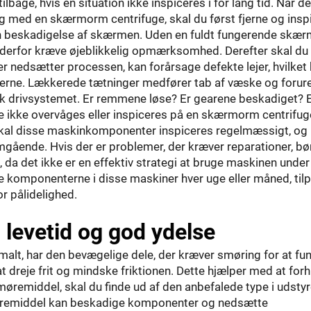
bage, hvis en situation ikke inspiceres i for lang tid. Når de
ing med en skærmorm centrifuge, skal du først fjerne og insp
en beskadigelse af skærmen. Uden en fuldt fungerende skær
 derfor kræve øjeblikkelig opmærksomhed. Derefter skal du
der nedsætter processen, kan forårsage defekte lejer, hvilket
ngerne. Lækkerede tætninger medfører tab af væske og forur
tjek drivsystemet. Er remmene løse? Er gearene beskadiget? 
e ikke overvåges eller inspiceres på en skærmorm centrifug
 skal disse maskinkomponenter inspiceres regelmæssigt, og
gående. Hvis der er problemer, der kræver reparationer, bø
 da det ikke er en effektiv strategi at bruge maskinen under
re komponenterne i disse maskiner hver uge eller måned, til
or pålidelighed.
 levetid og god ydelse
alt, har den bevægelige dele, der kræver smøring for at fu
 dreje frit og mindske friktionen. Dette hjælper med at forh
møremiddel, skal du finde ud af den anbefalede type i udsty
møremiddel kan beskadige komponenter og nedsætte