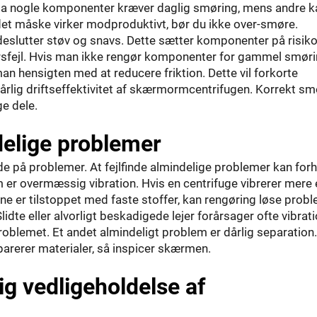
 da nogle komponenter kræver daglig smøring, mens andre k
det måske virker modproduktivt, bør du ikke over-smøre.
slutter støv og snavs. Dette sætter komponenter på risiko
udstyrsfejl. Hvis man ikke rengør komponenter for gammel smør
man hensigten med at reducere friktion. Dette vil forkorte
dårlig driftseffektivitet af skærmormcentrifugen. Korrekt sm
e dele.
delige problemer
 på problemer. At fejlfinde almindelige problemer kan forh
blem er overmæssig vibration. Hvis en centrifuge vibrerer mere
e er tilstoppet med faste stoffer, kan rengøring løse probl
Slidte eller alvorligt beskadigede lejer forårsager ofte vibrati
problemet. Et andet almindeligt problem er dårlig separation.
arerer materialer, så inspicer skærmen.
ig vedligeholdelse af