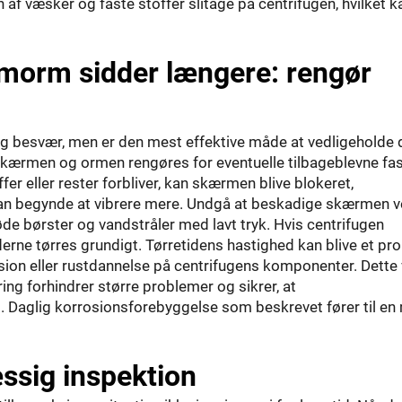
af væsker og faste stoffer slitage på centrifugen, hvilket k
morm sidder længere: rengør
og besvær, men er den mest effektive måde at vedligeholde
 skærmen og ormen rengøres for eventuelle tilbageblevne fa
offer eller rester forbliver, kan skærmen blive blokeret,
kan begynde at vibrere mere. Undgå at beskadige skærmen v
 børster og vandstråler med lavt tryk. Hvis centrifugen
rne tørres grundigt. Tørretidens hastighed kan blive et pr
ion eller rustdannelse på centrifugens komponenter. Dette v
ng forhindrer større problemer og sikrer, at
. Daglig korrosionsforebyggelse som beskrevet fører til en
ssig inspektion