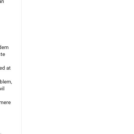
an
 dem
ste
ed at
oblem,
il
 mere