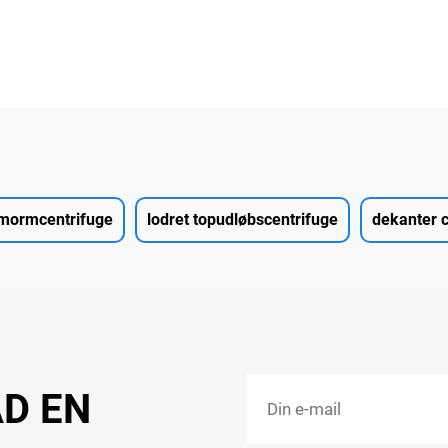
mormcentrifuge
lodret topudløbscentrifuge
dekanter c
AD EN