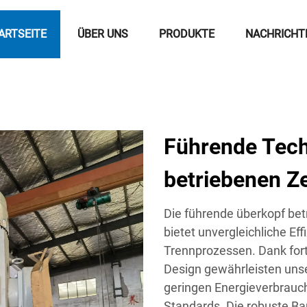
ARTSEITE
ÜBER UNS
PRODUKTE
NACHRICHT
Führende Tech
betriebenen Z
Die führende überkopf bet
bietet unvergleichliche Eff
Trennprozessen. Dank fort
Design gewährleisten unse
geringen Energieverbrauc
Standards. Die robuste Ba