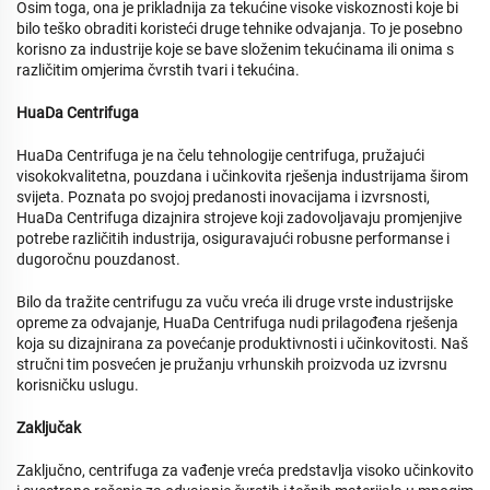
Osim toga, ona je prikladnija za tekućine visoke viskoznosti koje bi
bilo teško obraditi koristeći druge tehnike odvajanja. To je posebno
korisno za industrije koje se bave složenim tekućinama ili onima s
različitim omjerima čvrstih tvari i tekućina.
HuaDa Centrifuga
HuaDa Centrifuga je na čelu tehnologije centrifuga, pružajući
visokokvalitetna, pouzdana i učinkovita rješenja industrijama širom
svijeta. Poznata po svojoj predanosti inovacijama i izvrsnosti,
HuaDa Centrifuga dizajnira strojeve koji zadovoljavaju promjenjive
potrebe različitih industrija, osiguravajući robusne performanse i
dugoročnu pouzdanost.
Bilo da tražite centrifugu za vuču vreća ili druge vrste industrijske
opreme za odvajanje, HuaDa Centrifuga nudi prilagođena rješenja
koja su dizajnirana za povećanje produktivnosti i učinkovitosti. Naš
stručni tim posvećen je pružanju vrhunskih proizvoda uz izvrsnu
korisničku uslugu.
Zaključak
Zaključno, centrifuga za vađenje vreća predstavlja visoko učinkovito