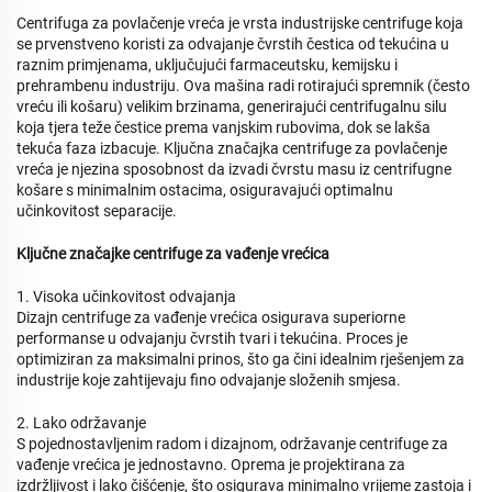
Centrifuga za povlačenje vreća je vrsta industrijske centrifuge koja
se prvenstveno koristi za odvajanje čvrstih čestica od tekućina u
raznim primjenama, uključujući farmaceutsku, kemijsku i
prehrambenu industriju. Ova mašina radi rotirajući spremnik (često
vreću ili košaru) velikim brzinama, generirajući centrifugalnu silu
koja tjera teže čestice prema vanjskim rubovima, dok se lakša
tekuća faza izbacuje. Ključna značajka centrifuge za povlačenje
vreća je njezina sposobnost da izvadi čvrstu masu iz centrifugne
košare s minimalnim ostacima, osiguravajući optimalnu
učinkovitost separacije.
Ključne značajke centrifuge za vađenje vrećica
1. Visoka učinkovitost odvajanja
Dizajn centrifuge za vađenje vrećica osigurava superiorne
performanse u odvajanju čvrstih tvari i tekućina. Proces je
optimiziran za maksimalni prinos, što ga čini idealnim rješenjem za
industrije koje zahtijevaju fino odvajanje složenih smjesa.
2. Lako održavanje
S pojednostavljenim radom i dizajnom, održavanje centrifuge za
vađenje vrećica je jednostavno. Oprema je projektirana za
izdržljivost i lako čišćenje, što osigurava minimalno vrijeme zastoja i