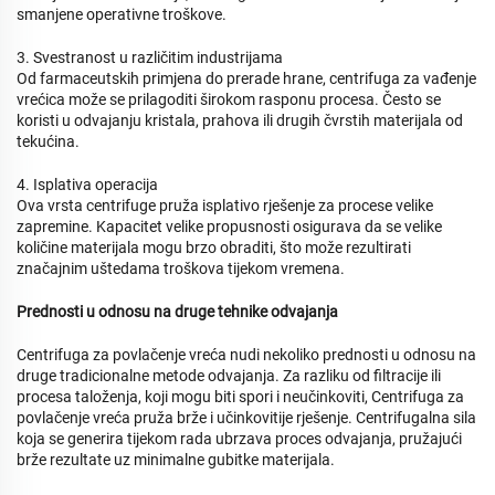
smanjene operativne troškove.
3. Svestranost u različitim industrijama
Od farmaceutskih primjena do prerade hrane, centrifuga za vađenje
vrećica može se prilagoditi širokom rasponu procesa. Često se
koristi u odvajanju kristala, prahova ili drugih čvrstih materijala od
tekućina.
4. Isplativa operacija
Ova vrsta centrifuge pruža isplativo rješenje za procese velike
zapremine. Kapacitet velike propusnosti osigurava da se velike
količine materijala mogu brzo obraditi, što može rezultirati
značajnim uštedama troškova tijekom vremena.
Prednosti u odnosu na druge tehnike odvajanja
Centrifuga za povlačenje vreća nudi nekoliko prednosti u odnosu na
druge tradicionalne metode odvajanja. Za razliku od filtracije ili
procesa taloženja, koji mogu biti spori i neučinkoviti, Centrifuga za
povlačenje vreća pruža brže i učinkovitije rješenje. Centrifugalna sila
koja se generira tijekom rada ubrzava proces odvajanja, pružajući
brže rezultate uz minimalne gubitke materijala.