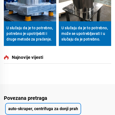
U slučaju da je to potrebno,
U slučaju da je to potrebno,
potrebno je upotrijebiti i
može se upotrebljavati i u
druge metode za praćenje.
slučaju da je potrebno.
Najnovije vijesti
Povezana pretraga
auto-skraper, centrifuga za donji prah