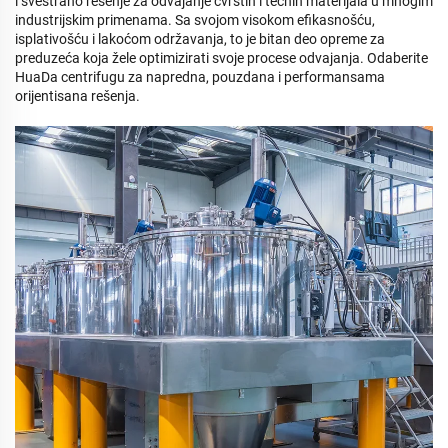
i svestrano rešenje za odvajanje čvrstih i tečnih materijala u mnogim
industrijskim primenama. Sa svojom visokom efikasnošću,
isplativošću i lakoćom održavanja, to je bitan deo opreme za
preduzeća koja žele optimizirati svoje procese odvajanja. Odaberite
HuaDa centrifugu za napredna, pouzdana i performansama
orijentisana rešenja.