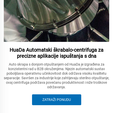
HuaDa Automatski škrabalo-centrifuga za
precizne aplikacije ispuštanja s dna
Auto skrapa s donjom otpuštanjem od HuaDa je izgrađena za
konzistentni rad u B2B okruženjima. Njezin automatski sustav
poboljšava operativnu učinkovitost dok održava visoku kvalitetu
separacije. Savršen za industrije koje zahtijevaju sterilno otpuštanje,
ovaj centrifuga podržava povećanu produktivnost i niže troškove
održavanja.
ZATRAŽI PONUDU