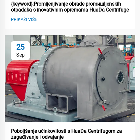
{keyword}:Promijenjivanje obrade promишljenskih
otpadaka s inovativnim opremama HuaDa Centrifuge
PRIKAŽI VIŠE
25
Sep
Poboljšanje učinkovitosti s HuaDa Centrifugom za
zagađivanje i odvajanje