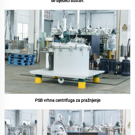
se sljedeći sustav:
PSB vrhna centrifuga za pražnjenje