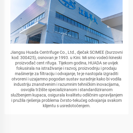
Jiangsu Huada Centrifuge Co., Ltd., dječak SCIMEE (burzovni
kod: 300425), osnovan je 1993. u Kini. Mi smo vodeći kineski
proizvođač cent rifuga. Tijekom godina, HUADA se uvijek
fokusirala na istraživanje i razvoj, proizvodnju i prodaju
mašinerije za filtraciju i odvajanje, te je nastojala izgraditi
otvoreni i uzajamno pogodan sustav suradnje kako bi vodila
industriju znanstvenim i razumnim tehničkim inovacijama,
osvojila tržište specializiranom i standardiziranom
službenjem kupaca, osigurala kvalitetu odličnim upravljanjem
i pružila rješenja problema čvrsto-tekućeg odvajanja svakom
klijentu s usredotočenjem.