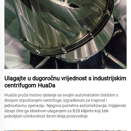
Ulagaјte u dugoročnu vrijednost s industrijskim
centrifugom HuaDa
HuaDa pruža moćno rješenje sa svojim automatskim čističem s
donjom otpuštanjem centrifuge, izgrađenom za trajnost i
jednostavnu operaciju. Njegova pametna automatizacija i higiјenski
dizajn čine ga idealnom ulaganjem za B2B klijente koji žele
poboljšati učinkovitost širom linija proizvodnje.