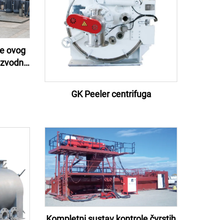
be ovog
izvodnji
imanje
ti:
GK Peeler centrifuga
Kompletni sustav kontrole čvrstih