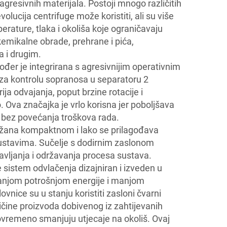
 agresivnih materijala. Postoji mnogo različitih
olucija centrifuge može koristiti, ali su više
rature, tlaka i okoliša koje ograničavaju
kemikalne obrade, prehrane i pića,
a i drugim.
đer je integrirana s agresivnijim operativnim
 za kontrolu sopranosa u separatoru 2
ja odvajanja, poput brzine rotacije i
. Ova značajka je vrlo korisna jer poboljšava
t bez povećanja troškova rada.
držana kompaktnom i lako se prilagođava
ustavima. Sučelje s dodirnim zaslonom
avljanja i održavanja procesa sustava.
 sistem odvlačenja dizajniran i izveden u
anjom potrošnjom energije i manjom
vnice su u stanju koristiti zasloni čvarni
ičine proizvoda dobivenog iz zahtijevanih
ovremeno smanjuju utjecaje na okoliš. Ovaj