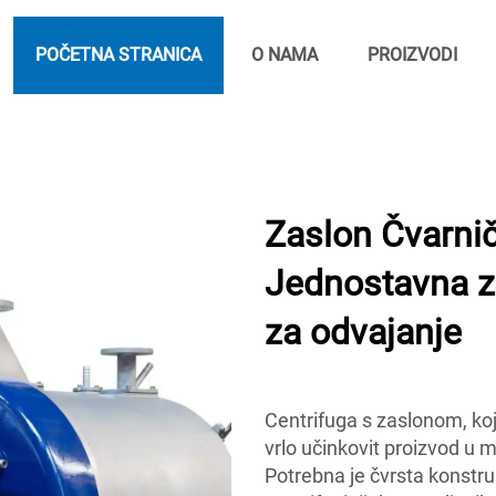
POČETNA STRANICA
O NAMA
PROIZVODI
Zaslon Čvarnič
Jednostavna za
za odvajanje
Centrifuga s zaslonom, koja
vrlo učinkovit proizvod u
Potrebna je čvrsta konstruk