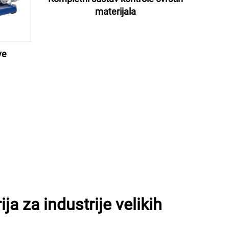
materijala
ve
ja za industrije velikih