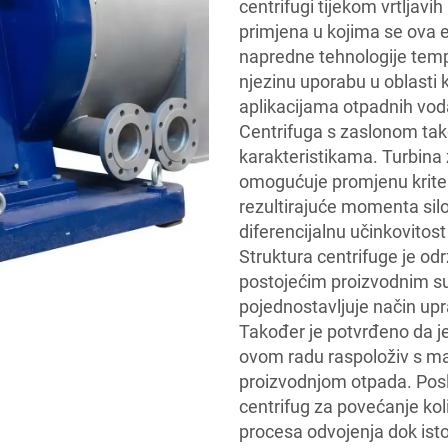
centrifugi tijekom vrtljavih
primjena u kojima se ova ev
napredne tehnologije tempe
njezinu uporabu u oblasti 
aplikacijama otpadnih vod
Centrifuga s zaslonom tako
karakteristikama. Turbina
omogućuje promjenu kriteri
rezultirajuće momenta silo
diferencijalnu učinkovitos
Struktura centrifuge je o
postojećim proizvodnim s
pojednostavljuje način upr
Također je potvrđeno da je
ovom radu raspoloživ s m
proizvodnjom otpada. Poslo
centrifug za povećanje kol
procesa odvojenja dok ist