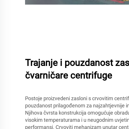
Trajanje i pouzdanost za
čvarničare centrifuge
Postoje proizvedeni zasloni s crvovitim centri
pouzdanost prilagođenom za najzahtjevnije in
Njihova čvrsta konstrukcija omogućuje obradu
visokim temperaturama i u neugodnim uvjeti
performansi. Crvoviti mehanizam unutar centr