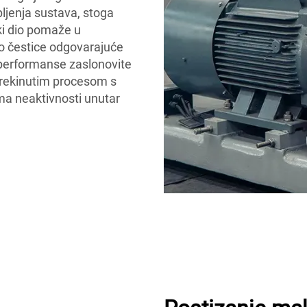
ljenja sustava, stoga
ki dio pomaže u
mo čestice odgovarajuće
i performanse zaslonovite
prekinutim procesom s
a neaktivnosti unutar