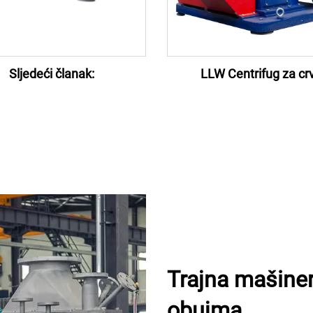
Sljedeći članak:
LLW Centrifug za cr
Trajna mašineri
obujma