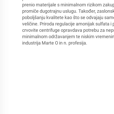
prenio materijale s minimalnom rizikom zakup
promiče dugotrajnu uslugu. Također, zaslons
poboljšanju kvalitete kao što se odvajaju sa
veličine. Priroda regulacije amonijak sulfata 
crvovite centrifuge opravdava potrebu za ne
minimalnom održavanjem te niskim vremenim
industrija Marte O in n. profesija.