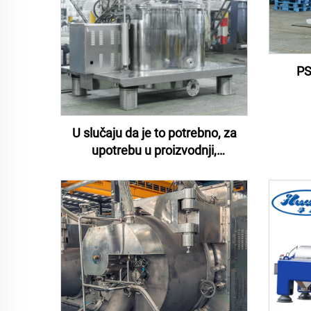
PS
U slučaju da je to potrebno, za
upotrebu u proizvodnji,
upotrebljava se sljedeći sustav: