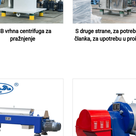
B vrhna centrifuga za
S druge strane, za potre
pražnjenje
članka, za upotrebu u pro
električnih goriva za sn
mora se upotrebljava