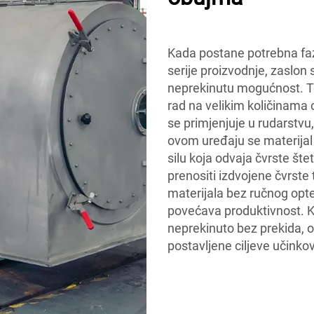
Kada postane potrebna faz
serije proizvodnje, zaslon 
neprekinutu mogućnost. To
rad na velikim količinama
se primjenjuje u rudarstvu
ovom uređaju se materijal 
silu koja odvaja čvrste šte
prenositi izdvojene čvrst
materijala bez ručnog opte
povećava produktivnost. K
neprekinuto bez prekida, 
postavljene ciljeve učinkovi