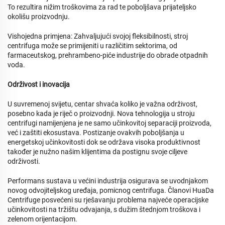
To rezultira nižim troškovima za rad te poboljšava prijateljsko
okolišu proizvodnju.
Vishojedna primjena: Zahvaljujući svojoj fleksibilnosti, stroj
centrifuga može se primijeniti u različitim sektorima, od
farmaceutskog, prehrambeno-piće industrije do obrade otpadnih
voda.
Održivost i inovacija
U suvremenoj svijetu, centar shvaća koliko je važna održivost,
posebno kada je riječ o proizvodnji. Nova tehnologija u stroju
centrifugi namijenjena je ne samo učinkovitoj separaciji proizvoda,
već i zaštiti ekosustava. Postizanje ovakvih poboljšanja u
energetskoj učinkovitosti dok se održava visoka produktivnost
također je nužno našim klijentima da postignu svoje ciljeve
održivosti.
Performans sustava u većini industrija osigurava se uvodnjakom
novog odvojiteljskog uređaja, pomicnog centrifuga. Članovi HuaDa
Centrifuge posvećeni su rješavanju problema najveće operacijske
učinkovitosti na tržištu odvajanja, s dužim štednjom troškova i
zelenom orijentacijom.