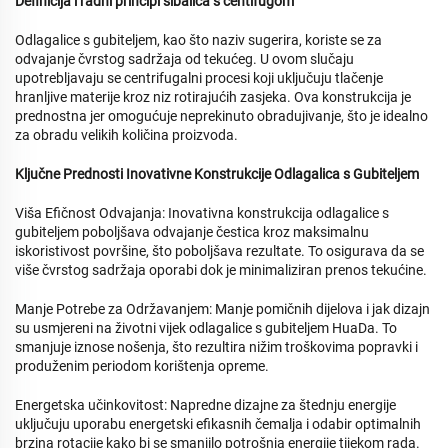
Definicija i radni principi šibalica s centifugom
Odlagalice s gubiteljem, kao što naziv sugerira, koriste se za
odvajanje čvrstog sadržaja od tekućeg. U ovom slučaju
upotrebljavaju se centrifugalni procesi koji uključuju tlačenje
hranljive materije kroz niz rotirajućih zasjeka. Ova konstrukcija je
prednostna jer omogućuje neprekinuto obradujivanje, što je idealno
za obradu velikih količina proizvoda.
Ključne Prednosti Inovativne Konstrukcije Odlagalica s Gubiteljem
Viša Efičnost Odvajanja: Inovativna konstrukcija odlagalice s
gubiteljem poboljšava odvajanje čestica kroz maksimalnu
iskoristivost površine, što poboljšava rezultate. To osigurava da se
više čvrstog sadržaja oporabi dok je minimaliziran prenos tekućine.
Manje Potrebe za Održavanjem: Manje pomičnih dijelova i jak dizajn
su usmjereni na životni vijek odlagalice s gubiteljem HuaDa. To
smanjuje iznose nošenja, što rezultira nižim troškovima popravki i
produženim periodom korištenja opreme.
Energetska učinkovitost: Napredne dizajne za štednju energije
uključuju uporabu energetski efikasnih čemalja i odabir optimalnih
brzina rotacije kako bi se smanjilo potrošnja energije tijekom rada.