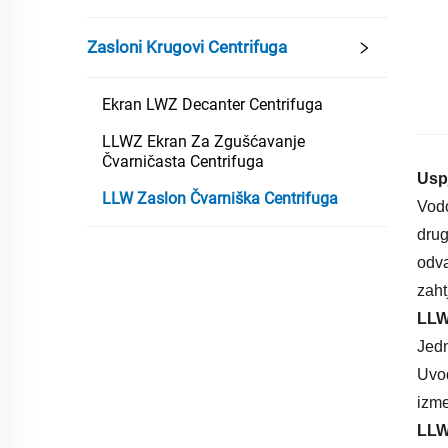
Zasloni Krugovi Centrifuga
Ekran LWZ Decanter Centrifuga
LLWZ Ekran Za Zgušćavanje
Čvarničasta Centrifuga
Usp
LLW Zaslon Čvarniška Centrifuga
Vodo
drug
odva
zaht
LLW
Jedn
Uvođ
izme
LLW 