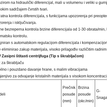
zirom na hidraulički diferencijal, mali u volumenu i veliki u gur
sokim sadržajem čvrstih tvari.
atna kontrola diferencijala, s funkcijama upozorenja pri preop
orenja i isključivanja.
ne bezreperna kontrola brzine diferencijala od 1-30 obrata/min,
matsku kontrolu.
jniran s automatskom regulacijom diferencijala i kompenzacij
e eliminirao zakup materijala, visoko prilagođiv različitim radnim
Zasipni štitasti centrijfuga (Tip s škrabljačom)
 za škrabljaču
ilno i pouzdano davanje hrane, s malim vibracijama
jenjivo za odvajanje kristalnih materijala s visokom koncentraci
Prečnik
Brzina
G-
eli
posude
posude
Snag
(mm)
(okr./min)