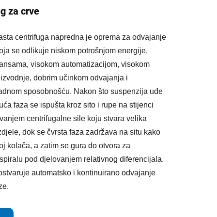
g za crve
tasta centrifuga napredna je oprema za odvajanje
oja se odlikuje niskom potrošnjom energije,
mansama, visokom automatizacijom, visokom
roizvodnje, dobrim učinkom odvajanja i
radnom sposobnošću. Nakon što suspenzija uđe
uća faza se ispušta kroz sito i rupe na stijenci
vanjem centrifugalne sile koju stvara velika
zdjele, dok se čvrsta faza zadržava na situ kako
loj kolača, a zatim se gura do otvora za
spiralu pod djelovanjem relativnog diferencijala.
 ostvaruje automatsko i kontinuirano odvajanje
ze.