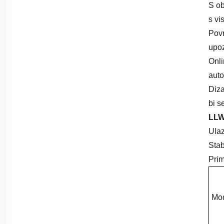
S ob
s vi
Povr
upoz
Onli
auto
Diza
bi s
LLW 
Ulaz
Stab
Prim
Mod