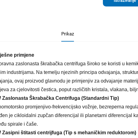
Istraživanje
Prikaz
ješne primjene
ravna zaslonasta škrabačka centrifuga široko se koristi u kemika
im industrijama. Na temelju njezinih principa odvajanja, strukturn
janja, ovaj proizvod glavnodu je primjenjiv za odvajanje materi
jeva za cjelovitosti čestica, poput različitih kristala, vlakana, biljn
 Zaslonasta Škrabačka Centrifuga (Standardni Tip)
omotorsko promjenjivo-frekvencijsko vožnje, bezreperna regula
en je cikloidalni zupčan diferencijal ili planetarni diferencijal 
đu spirale i čaše.
Zasipni štitasti centrijfuga (Tip s mehaničkim reduktorom)