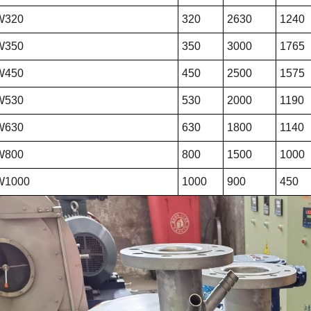
W320
320
2630
1240
W350
350
3000
1765
W450
450
2500
1575
W530
530
2000
1190
W630
630
1800
1140
W800
800
1500
1000
W1000
1000
900
450