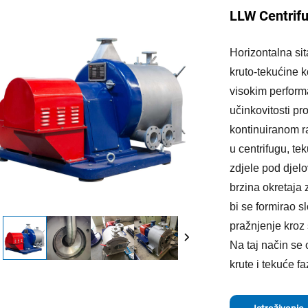
LLW Centrifu
Horizontalna si
kruto-tekućine k
visokim perfor
učinkovitosti p
kontinuiranom 
u centrifugu, tek
zdjele pod djelo
brzina okretaja 
bi se formirao s
pražnjenje kroz 
Na taj način se
krute i tekuće fa