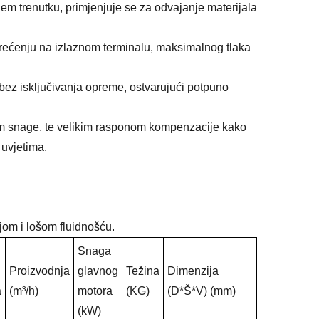
njem trenutku, primjenjuje se za odvajanje materijala
terećenju na izlaznom terminalu, maksimalnog tlaka
 bez isključivanja opreme, ostvarujući potpuno
om snage, te velikim rasponom kompenzacije kako
 uvjetima.
jom i lošom fluidnošću.
Snaga
Proizvodnja
glavnog
Težina
Dimenzija
a
(m³/h)
motora
(KG)
(D*Š*V) (mm)
(kW)