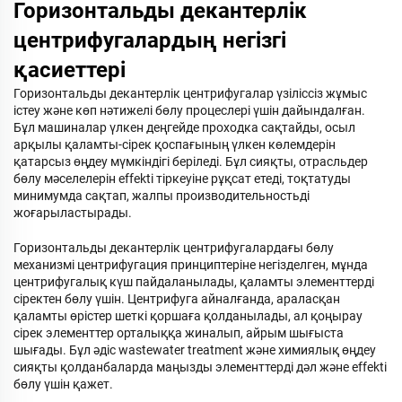
Горизонтальды декантерлік
центрифугалардың негізгі
қасиеттері
Горизонтальды декантерлік центрифугалар үзіліссіз жұмыс
істеу және көп нәтижелі бөлу процеслері үшін дайындалған.
Бұл машиналар үлкен деңгейде проходка сақтайды, осыл
арқылы қаламты-сірек қоспағының үлкен көлемдерін
қатарсыз өңдеу мүмкіндігі беріледі. Бұл сияқты, отрасльдер
бөлу мәселелерін effektі тіркеуіне рұқсат етеді, тоқтатуды
минимумда сақтап, жалпы производительностьді
жоғарыластырады.
Горизонтальды декантерлік центрифугалардағы бөлу
механизмі центрифугация принциптеріне негізделген, мұнда
центрифугалық күш пайдаланылады, қаламты элементтерді
сіректен бөлу үшін. Центрифуга айналғанда, араласқан
қаламты өрістер шеткі қоршаға қолданылады, ал қоңырау
сірек элементтер орталыққа жиналып, айрым шығыста
шығады. Бұл әдіс wastewater treatment және химиялық өңдеу
сияқты қолданбаларда маңызды элементтерді дәл және effektі
бөлу үшін қажет.