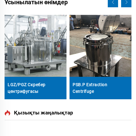
Ұсынылатын өнімдер
LGZ/PGZ Скребер
PSB.P Extraction
центрифугасы
Centrifuge
Қызықты жаңалықтар