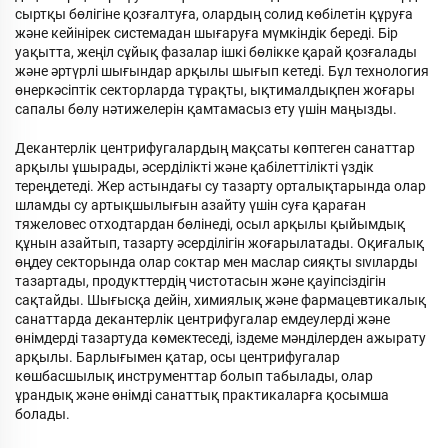
сыртқы бөлігіне қозғалтуға, олардың солид көбілетін құруға
және кейінірек системадан шығаруға мүмкіндік береді. Бір
уақытта, жеңіл сұйық фазалар ішкі бөлікке қарай қозғалады
және әртүрлі шығындар арқылы шығып кетеді. Бұл технология
өнеркәсіптік секторларда тұрақты, ықтималдықпен жоғары
сапалы бөлу нәтижелерін қамтамасыз ету үшін маңызды.
Декантерлік центрифугалардың мақсаты көптеген санаттар
арқылы ұшырады, әсерділікті және қабілеттілікті үздік
тереңдетеді. Жер астындағы су тазарту орталықтарында олар
шламды су артықшылығын азайту үшін суға қараған
тяжеловес отходтардан бөлінеді, осыл арқылы қыйымдық
құнын азайтып, тазарту әсерділігін жоғарылатады. Оқиғалық
өңдеу секторында олар соктар мен маслар сияқты sıvıларды
тазартады, продукттердің чистотасын және қауіпсіздігін
сақтайды. Шығысқа дейін, химиялық және фармацевтикалық
санаттарда декантерлік центрифугалар емдеулерді және
өнімдерді тазартуда көмектеседі, іздеме мәнділерден ажырату
арқылы. Барлығымен қатар, осы центрифугалар
көшбасшылық инструменттар болып табылады, олар
ұрандық және өнімді санаттық практикаларға қосымша
болады.