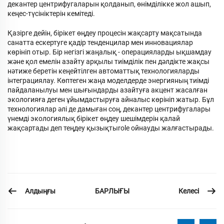
декантер центрифугаларын қолданып, өнімділікке жол ашып,
кеңес-түсініктерін кемітеді.
Қазірге дейін, бірікет өңдеу процесін жақсарту мақсатында
санатта ескертуге қадір тенденцилар мен инновациялар
көрініп отыр. Бір негізгі жаңалық - операцияларды ықшамдау
және қол емелін азайту арқылы тиімділік пен дәлдікте жақсы
нәтиже беретін кеңейтілген автоматтық технологияларды
інтеграциялау. Көптеген жаңа моделдерде энергияның тиімді
пайдаланылуы мен шығындарды азайтуға акцент жасалған
экологияға деген ұйымдастыруға айналыс көрініп жатыр. Бұл
технологиялар әлі де дамыған соң, декантер центрифугалары
үнемді экологиялық бірікет өңдеу шешімдерін қалай
жақсартады деп теңдеу қызықтыrole ойнауды жалғастырады.
Алдыңғы
Келесі
БАРЛЫҒЫ