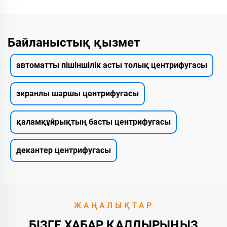
Байланыстық қызмет
автоматты пішіншілік асты толық центрифугасы
экранлы шаршы центрифугасы
қаламқұйрықтың басты центрифугасы
декантер центрифугасы
ЖАҢАЛЫҚТАР
БІЗГЕ ХАБАР ҚАЛДЫРЫҢЫЗ