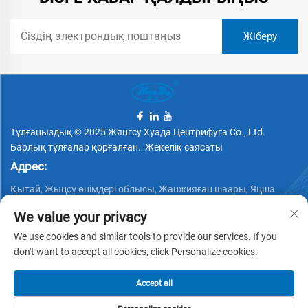
Тұлғаңыздық © 2025 Жянгсу Хуада Центрифуга Co., Ltd.
Барлық тұлғалар қорғалған.
Жекелік саясаты
Адрес:
Қытай, Жыңсү өнімдері облысы, Жанжияған шаары, Яңшэ
қаласы, Қыган көшесі №88
We value your privacy
Телефон:
We use cookies and similar tools to provide our services. If you
+86 15162337620
don't want to accept all cookies, click Personalize cookies.
Электрондық пошта:
Accept all
[email protected]