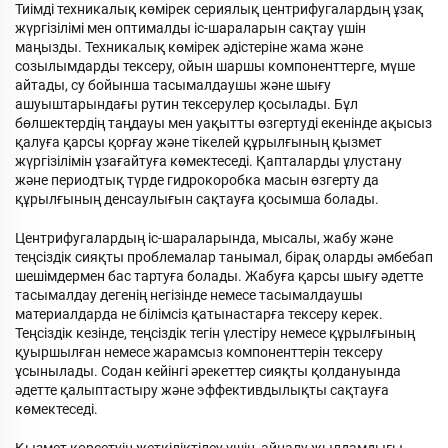
Тиімді техникалық көмірек сериялық центрифугалардың ұзақ
жүргізілімі мен оптималды іс-шараларын сақтау үшін
маңызды. Техникалық көмірек әдістеріне жама және
созылымдарды тексеру, ойын шаршы компоненттерге, мүше
айтады, су бойынша тасымалдаушы және шығу
ашуыштарындағы рутин тексерулер қосылады. Бұл
бөлшектердің таңдауы мен уақытты өзгертуді екенінде ақысыз
қалуға қарсы қорғау және тікелей құрылғының қызмет
жүргізілімін ұзағайтуға көмектеседі. Қапталарды ұлустану
және периодтық түрде гидрокоробка масын өзгерту да
құрылғының денсаулығын сақтауға қосымша болады.
Центрифугалардың іс-шараларында, мысалы, жабу және
теңсіздік сияқты проблемалар танымал, бірақ оларды әмбебап
шешімдермен бас тартуға болады. Жабуға қарсы шығу әдетте
тасымалдау дегенің негізінде немесе тасымалдаушы
материалдарда не білімсіз қатынастарға тексеру керек.
Теңсіздік кезінде, теңсіздік тегін үлестіру немесе құрылғының
қуыршылған немесе жарамсыз компоненттерін тексеру
ұсынылады. Содан кейінгі әрекеттер сияқты қолдануында
әдетте қалыптастыру және эффективдылықты сақтауға
көмектеседі.