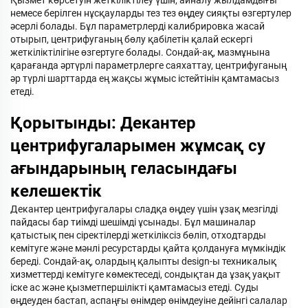
Қызмет көрсетуін жеткіліктілеу үшін, айналу жылдамдығы
немесе берілген нұсқауларды тез тез өңдеу сияқты өзгертулер
әсерлі болады. Бұл параметрлерді калибрировка жасай
отырып, центрифуганың бөлу қабілетін қалай ескергі
жеткіліктілігіне өзгертуге болады. Сондай-ақ, мазмұнына
қарағанда әртүрлі параметрлерге саяхаттау, центрифуганың
әр түрлі шарттарда ең жақсы жұмыс істейтінін қамтамасыз
етеді.
Қорытынды: Декантер
центрифугаларымен жұмсақ су
ағындарының геласындағы
келешектік
Декантер центрифугалары сладқа өңдеу үшін ұзақ мезгілді
пайдасы бар тиімді шешімді ұсынады. Бұл машиналар
қатыстық пен сіректілерді жеткіліксіз бөліп, отходтарды
кемітуге және мәнлі ресурстарды қайта қолдануға мүмкіндік
береді. Сондай-ақ, олардың қалыпты design-ы техникалық
хизметтерді кемітуге көмектеседі, сондықтан да ұзақ уақыт
іске ас және қызметпершілікті қамтамасыз етеді. Суды
өңдеуден бастап, аспаңғы өнімдер өнімдеуіне дейінгі салалар