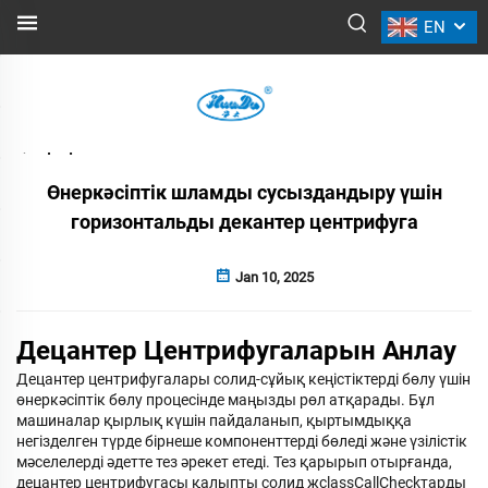
EN
ЖАҢАЛЫҚТАР
Артқа
Өнеркәсіптік шламды сусыздандыру үшін
горизонтальды декантер центрифуга
Jan 10, 2025
Децантер Центрифугаларын Анлау
Децантер центрифугалары солид-сұйық кеңістіктерді бөлу үшін
өнеркәсіптік бөлу процесінде маңызды рөл атқарады. Бұл
машиналар қырлық күшін пайдаланып, қыртымдыққа
негізделген түрде бірнеше компоненттерді бөледі және үзілістік
мәселелерді әдетте тез әрекет етеді. Тез қарырып отырғанда,
децантер центрифугасы қалыпты солид жclassCallCheckтарды