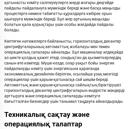
қатынасты кеміту салmeyeулерге жерді жоғары деңгейде
пайдалы пайдалануға мүмкіндік береді және басқа маңызды
процестерге немесе табиғатты құралдарға көбірек орын
шығаруға мүмкіндік береді. Бұл жер артының маңызды
болатын қала қорықтары үшін особы жағдайда пайдалы
болады.
Көптеген нәтижелерге байланысты, горизонталдық декантер
центрифугаларының автоматтық жобалауы мен төмен
операциялық сапалары айналады. Бұл машиналар әлдеқайда
аз шекте қолдық қажет етеді, сондықтан да қызметкерлердің
санын өте кемітеді. Мүше-кезде, олар уақыт бойы энергия
пайдалануды кеміту үшін энергиясына қарағанда
экономикалық дизайнпен берілген, осылайша ұзақ мезгілді
операциялар үшін қарым-қатынасқа сай шешім береді.
Автоматтық және қарым-қатынасқа сайлықтың біріктірушісі
горизонталдық декантер центрифугаларын өндірістік мәндерді
арттыруға және операциялық сапаларды кемітуге
бағытталған бизнесдер үшін танымал таңдауға айналдырады.
Техникалық сақтау және
операциялық талаптар