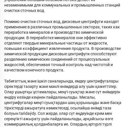
незаменимыми для коммунальных и промышленных станций
очистки сточных вод.
Помимо очистки сточных вод, дисковые центрифуги находят
применение в различных промышленных секторах, таких как
переработка минералов и производство химической
продукции. В переработке минералов они эффективно
отделяют твердые минеральные частицы от жидкости,
повышая коэффициент извлечения продукта. В производстве
химической продукции дисковые центрифуги способствуют
разделению химических соединений от процессуальных
жидкостей, обеспечивая точный контроль над чистотой и
качеством конечного продукта.
Табиғаттық және ішкіл саналарында, емдеу центрифугалары
сіректерді тазарту және мәнлі өнімдерді алу үшін қажеттілер.
Олар ұшыртқы ұстамалары, меңгі суықтар және сүт өнімдерін
өндіру кезінде кеңінен пайдаланылады. Мисалы,
центрифугалар меңгі суықтардан шаң қорыныңды және басқа
тіркістерді ажыратуға көмектеседі, осылайша өнімді таза
болуын tańdaýdy. Сол жерде, олар сүт өңдеуінде крем мен
сереңгікті ажырату үшін пайдаланылады, әрқайсысы өзге
коммерциялық қолданбаларға ие. Олардың әртүрлі түрлі