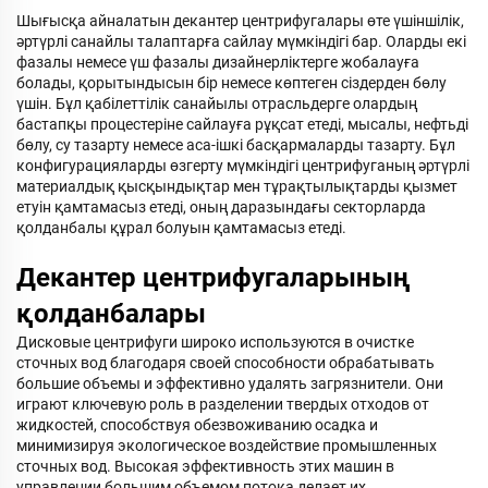
Шығысқа айналатын декантер центрифугалары өте үшіншілік,
әртүрлі санайлы талаптарға сайлау мүмкіндігі бар. Оларды екі
фазалы немесе үш фазалы дизайнерліктерге жобалауға
болады, қорытындысын бір немесе көптеген сіздерден бөлу
үшін. Бұл қабілеттілік санайылы отрасльдерге олардың
бастапқы процестеріне сайлауға рұқсат етеді, мысалы, нефтьді
бөлу, су тазарту немесе аса-ішкі басқармаларды тазарту. Бұл
конфигурацияларды өзгерту мүмкіндігі центрифуганың әртүрлі
материалдық қысқындықтар мен тұрақтылықтарды қызмет
етуін қамтамасыз етеді, оның даразындағы секторларда
қолданбалы құрал болуын қамтамасыз етеді.
Декантер центрифугаларының
қолданбалары
Дисковые центрифуги широко используются в очистке
сточных вод благодаря своей способности обрабатывать
большие объемы и эффективно удалять загрязнители. Они
играют ключевую роль в разделении твердых отходов от
жидкостей, способствуя обезвоживанию осадка и
минимизируя экологическое воздействие промышленных
сточных вод. Высокая эффективность этих машин в
управлении большим объемом потока делает их