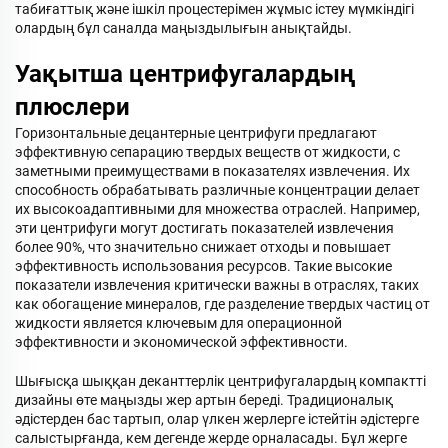
табиғаттық және ішкіл процестерімен жұмыс істеу мүмкіндігі
олардың бұл саналда маңыздылығын анықтайды.
Уақытша центрифугалардың
плюслери
Горизонтальные децантерные центрифуги предлагают
эффективную сепарацию твердых веществ от жидкости, с
заметными преимуществами в показателях извлечения. Их
способность обрабатывать различные концентрации делает
их высокоадаптивными для множества отраслей. Например,
эти центрифуги могут достигать показателей извлечения
более 90%, что значительно снижает отходы и повышает
эффективность использования ресурсов. Такие высокие
показатели извлечения критически важны в отраслях, таких
как обогащение минералов, где разделение твердых частиц от
жидкости является ключевым для операционной
эффективности и экономической эффективности.
Шығысқа шыққан деканттерлік центрифугалардың компактті
дизайны өте маңызды жер артын береді. Традиционалық
әдістерден бас тартып, олар үлкен жерлерге істейтін әдістерге
салыстырғанда, кем дегенде жерде орналасады. Бұл жерге