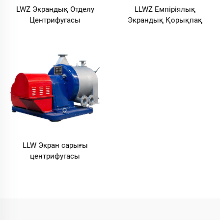
LWZ Экрандық Отделу
LLWZ Емпіріялық
Центрифугасы
Экрандық Қорықпақ
Центрифугасы
LLW Экран сарығы
центрифугасы