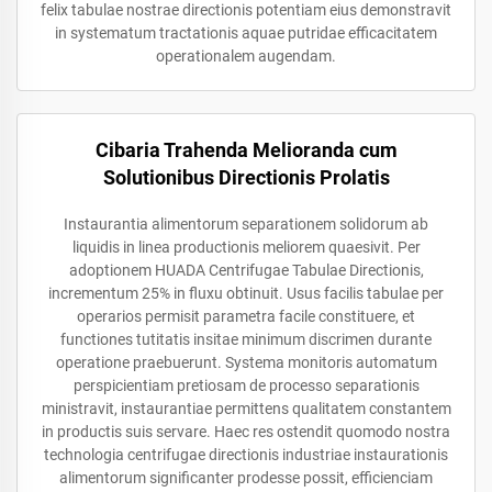
felix tabulae nostrae directionis potentiam eius demonstravit
in systematum tractationis aquae putridae efficacitatem
operationalem augendam.
Cibaria Trahenda Melioranda cum
Solutionibus Directionis Prolatis
Instaurantia alimentorum separationem solidorum ab
liquidis in linea productionis meliorem quaesivit. Per
adoptionem HUADA Centrifugae Tabulae Directionis,
incrementum 25% in fluxu obtinuit. Usus facilis tabulae per
operarios permisit parametra facile constituere, et
functiones tutitatis insitae minimum discrimen durante
operatione praebuerunt. Systema monitoris automatum
perspicientiam pretiosam de processo separationis
ministravit, instaurantiae permittens qualitatem constantem
in productis suis servare. Haec res ostendit quomodo nostra
technologia centrifugae directionis industriae instaurationis
alimentorum significanter prodesse possit, efficienciam