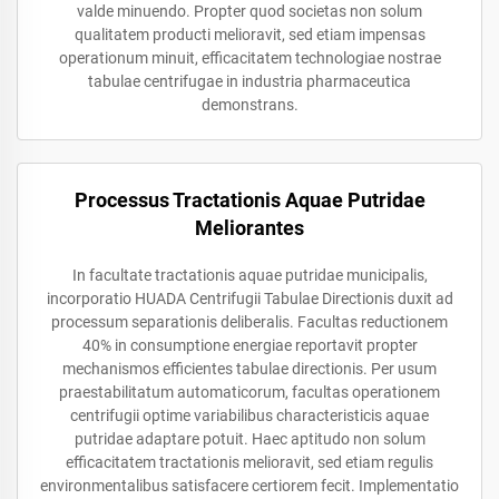
valde minuendo. Propter quod societas non solum
qualitatem producti melioravit, sed etiam impensas
operationum minuit, efficacitatem technologiae nostrae
tabulae centrifugae in industria pharmaceutica
demonstrans.
Processus Tractationis Aquae Putridae
Meliorantes
In facultate tractationis aquae putridae municipalis,
incorporatio HUADA Centrifugii Tabulae Directionis duxit ad
processum separationis deliberalis. Facultas reductionem
40% in consumptione energiae reportavit propter
mechanismos efficientes tabulae directionis. Per usum
praestabilitatum automaticorum, facultas operationem
centrifugii optime variabilibus characteristicis aquae
putridae adaptare potuit. Haec aptitudo non solum
efficacitatem tractationis melioravit, sed etiam regulis
environmentalibus satisfacere certiorem fecit. Implementatio