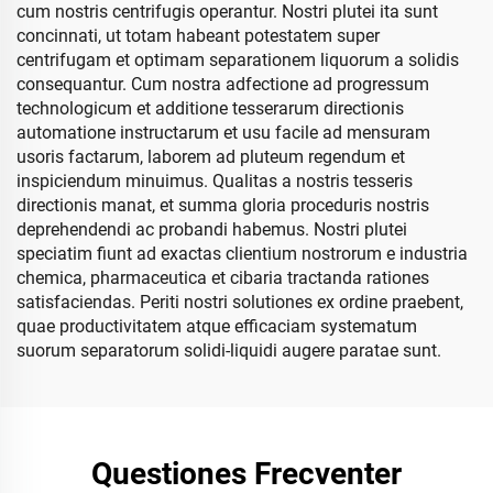
cum nostris centrifugis operantur. Nostri plutei ita sunt
concinnati, ut totam habeant potestatem super
centrifugam et optimam separationem liquorum a solidis
consequantur. Cum nostra adfectione ad progressum
technologicum et additione tesserarum directionis
automatione instructarum et usu facile ad mensuram
usoris factarum, laborem ad pluteum regendum et
inspiciendum minuimus. Qualitas a nostris tesseris
directionis manat, et summa gloria proceduris nostris
deprehendendi ac probandi habemus. Nostri plutei
speciatim fiunt ad exactas clientium nostrorum e industria
chemica, pharmaceutica et cibaria tractanda rationes
satisfaciendas. Periti nostri solutiones ex ordine praebent,
quae productivitatem atque efficaciam systematum
suorum separatorum solidi-liquidi augere paratae sunt.
Questiones Frecventer