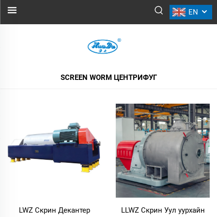
EN
SCREEN WORM ЦЕНТРИФУГ
БҮХ БҮТЭЭЛҮҮД
SCREEN WORM ЦЕНТРИФУГ
LWZ Скрин Декантер
LLWZ Скрин Уул уурхайн