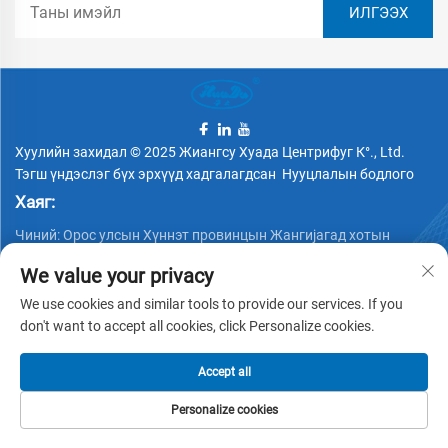
Хуулийн захидал © 2025 Жиангсу Хуада Центрифуг К°., Ltd.
Тэгш үндэслэг бүх эрхүүд хадгалагдсан
Нууцлалын бодлого
Хаяг:
Чиний: Орос улсын Хүннэт провинцын Жангијагад хотын
Янгшэ гудамжны 88 дугаар
We value your privacy
Утас:
We use cookies and similar tools to provide our services. If you
+86 15162337620
don't want to accept all cookies, click Personalize cookies.
Имэйл:
Accept all
[email protected]
Personalize cookies
НҮҮР ХУУДАС
БҮТЭЭГДЭХҮҮНҮҮД
ИМЭЙЛ
УТАС