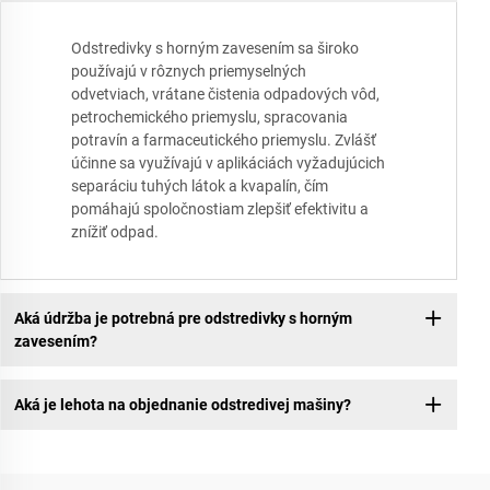
Odstredivky s horným zavesením sa široko
používajú v rôznych priemyselných
odvetviach, vrátane čistenia odpadových vôd,
petrochemického priemyslu, spracovania
potravín a farmaceutického priemyslu. Zvlášť
účinne sa využívajú v aplikáciách vyžadujúcich
separáciu tuhých látok a kvapalín, čím
pomáhajú spoločnostiam zlepšiť efektivitu a
znížiť odpad.
Aká údržba je potrebná pre odstredivky s horným
zavesením?
Aká je lehota na objednanie odstredivej mašiny?