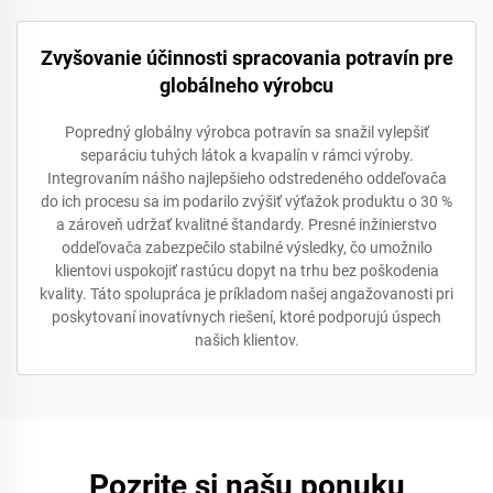
Zvyšovanie účinnosti spracovania potravín pre
globálneho výrobcu
Popredný globálny výrobca potravín sa snažil vylepšiť
separáciu tuhých látok a kvapalín v rámci výroby.
Integrovaním nášho najlepšieho odstredeného oddeľovača
do ich procesu sa im podarilo zvýšiť výťažok produktu o 30 %
a zároveň udržať kvalitné štandardy. Presné inžinierstvo
oddeľovača zabezpečilo stabilné výsledky, čo umožnilo
klientovi uspokojiť rastúcu dopyt na trhu bez poškodenia
kvality. Táto spolupráca je príkladom našej angažovanosti pri
poskytovaní inovatívnych riešení, ktoré podporujú úspech
našich klientov.
Pozrite si našu ponuku