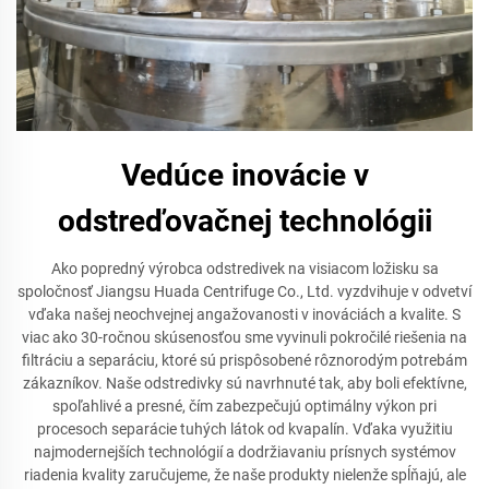
Vedúce inovácie v
odstreďovačnej technológii
Ako popredný výrobca odstredivek na visiacom ložisku sa
spoločnosť Jiangsu Huada Centrifuge Co., Ltd. vyzdvihuje v odvetví
vďaka našej neochvejnej angažovanosti v inováciách a kvalite. S
viac ako 30-ročnou skúsenosťou sme vyvinuli pokročilé riešenia na
filtráciu a separáciu, ktoré sú prispôsobené rôznorodým potrebám
zákazníkov. Naše odstredivky sú navrhnuté tak, aby boli efektívne,
spoľahlivé a presné, čím zabezpečujú optimálny výkon pri
procesoch separácie tuhých látok od kvapalín. Vďaka využitiu
najmodernejších technológií a dodržiavaniu prísnych systémov
riadenia kvality zaručujeme, že naše produkty nielenže spĺňajú, ale