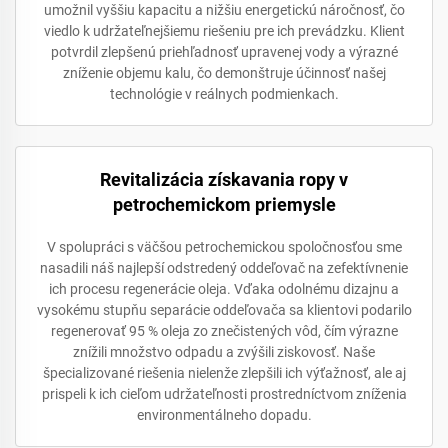
umožnil vyššiu kapacitu a nižšiu energetickú náročnosť, čo
viedlo k udržateľnejšiemu riešeniu pre ich prevádzku. Klient
potvrdil zlepšenú priehľadnosť upravenej vody a výrazné
zníženie objemu kalu, čo demonštruje účinnosť našej
technológie v reálnych podmienkach.
Revitalizácia získavania ropy v
petrochemickom priemysle
V spolupráci s väčšou petrochemickou spoločnosťou sme
nasadili náš najlepší odstredený oddeľovač na zefektívnenie
ich procesu regenerácie oleja. Vďaka odolnému dizajnu a
vysokému stupňu separácie oddeľovača sa klientovi podarilo
regenerovať 95 % oleja zo znečistených vôd, čím výrazne
znížili množstvo odpadu a zvýšili ziskovosť. Naše
špecializované riešenia nielenže zlepšili ich výťažnosť, ale aj
prispeli k ich cieľom udržateľnosti prostredníctvom zníženia
environmentálneho dopadu.