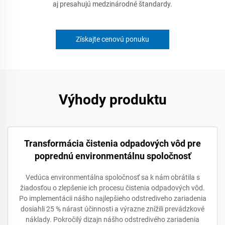
aj presahujú medzinárodné štandardy.
Získajte cenovú ponuku
Výhody produktu
Transformácia čistenia odpadových vôd pre
poprednú environmentálnu spoločnosť
Vedúca environmentálna spoločnosť sa k nám obrátila s
žiadosťou o zlepšenie ich procesu čistenia odpadových vôd.
Po implementácii nášho najlepšieho odstrediveho zariadenia
dosiahli 25 % nárast účinnosti a výrazne znížili prevádzkové
náklady. Pokročilý dizajn nášho odstredivého zariadenia