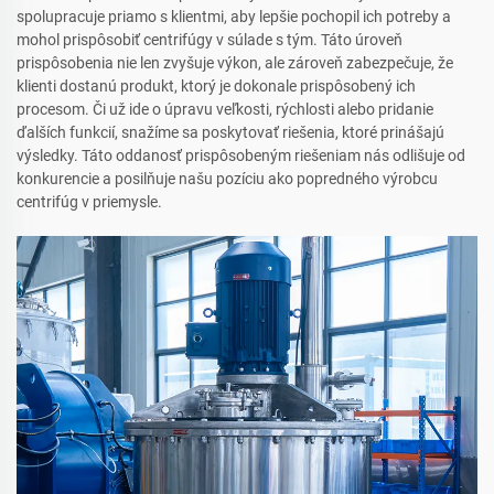
spolupracuje priamo s klientmi, aby lepšie pochopil ich potreby a
mohol prispôsobiť centrifúgy v súlade s tým. Táto úroveň
prispôsobenia nie len zvyšuje výkon, ale zároveň zabezpečuje, že
klienti dostanú produkt, ktorý je dokonale prispôsobený ich
procesom. Či už ide o úpravu veľkosti, rýchlosti alebo pridanie
ďalších funkcií, snažíme sa poskytovať riešenia, ktoré prinášajú
výsledky. Táto oddanosť prispôsobeným riešeniam nás odlišuje od
konkurencie a posilňuje našu pozíciu ako popredného výrobcu
centrifúg v priemysle.