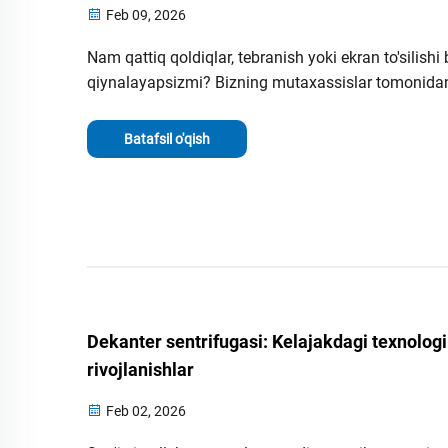
Feb 09, 2026
Nam qattiq qoldiqlar, tebranish yoki ekran to'silishi 
qiynalayapsizmi? Bizning mutaxassislar tomonida
tuzilgan muammolarni hal qilish bo'yicha qo'llanm
sizga 5 ta eng ko'p uchraydigan ekranli qurt sentrif
Batafsil o'qish
muammolarini tezda va amaliy usullar bilan hal qil
yordam beradi. Hozir yuklab oling.
Dekanter sentrifugasi: Kelajakdagi texnolog
rivojlanishlar
Feb 02, 2026