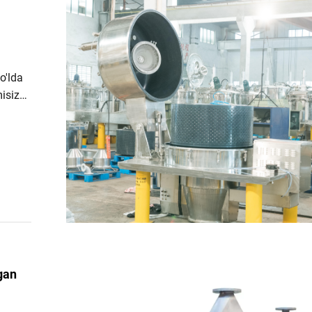
qo'lda
isiz?
h
roq
gan