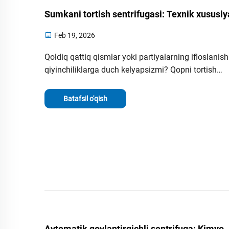
Sumkani tortish sentrifugasi: Texnik xususiy
Feb 19, 2026
Qoldiq qattiq qismlar yoki partiyalarning ifloslanish
qiyinchiliklarga duch kelyapsizmi? Qopni tortish
sentrifugasi bo‘yicha muhim texnik xususiyatlarni 
sebetcha o‘lchami, G-kuchi, filtr maydoni va boshqa
Batafsil o'qish
oching. Ajratish jarayoningizni hozir optimallashtiri
Avtomatik qovlantirgichli sentrifuga: Kimyo