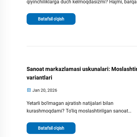
qiyinchiliklarga duch kelmoqdasizmi? Hajmi, barqaro
gigienasi va avtomatlashtirilganlik jihatidan uch oy
va plitanali modellarni solishtiring. Eng mos varian
Batafsil o'qish
hozir tanlang.
Sanoat markazlamasi uskunalari: Moslashti
variantlari
Jan 20, 2026
Yetarli bo'lmagan ajratish natijalari bilan
kurashmoqdami? To'liq moslashtirilgan sanoat
markazlamasi uskunalari samaradorlikni oshirish,
ishlash vaqtini uzaytirish hamda umumiy xizmat
Batafsil o'qish
ko'rsatish xarajatlarini kamaytirish qanday yordam