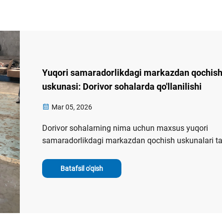
Yuqori samaradorlikdagi markazdan qochis
uskunasi: Dorivor sohalarda qo'llanilishi
Mar 05, 2026
Dorivor sohalarning nima uchun maxsus yuqori
samaradorlikdagi markazdan qochish uskunalari t
qilishini tushuntirish: GMPga mos dizayn, 99% dan
ortiq mahsulotni tiklash va laboratoriya darajasida
Batafsil o'qish
ishlab chiqarish darajasigacha kontaminatsiyasiz
kengaytirish. Batafsil ma'lumot oling.