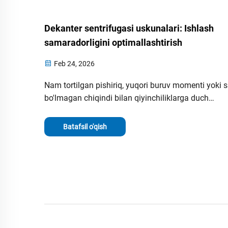
Dekanter sentrifugasi uskunalari: Ishlash
samaradorligini optimallashtirish
Feb 24, 2026
Nam tortilgan pishiriq, yuqori buruv momenti yoki 
bo'lmagan chiqindi bilan qiyinchiliklarga duch
kelmoqdasizmi? Farq tezligidan to suv havuzining
chuqurligigacha bo'lgan 6 ta maydonda sinab ko'ri
Batafsil o'qish
dekanter sentrifugasi optimallashtirish usullarini
o'rganing — samaradorlikni oshirish va xarajatlarni
kamaytirish uchun. Bugun optimallashtirishni bosh