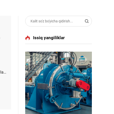
h
Issiq yangiliklar
alab
n