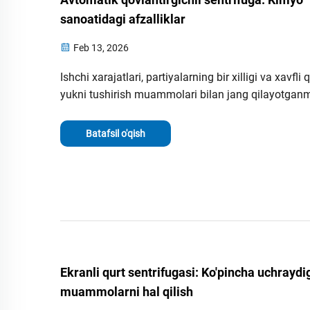
sanoatidagi afzalliklar
Feb 13, 2026
Ishchi xarajatlari, partiyalarning bir xilligi va xavfli 
yukni tushirish muammolari bilan jang qilayotganm
Avtomatik qo'zg'atgichli sentrifugalar kimyo ishlas
jarayonlarida xavfsizlikni, bir xillikni va foydalanish
Batafsil o'qish
darajasini (ROI) qanday oshirishini bilib oling. Hozi
texnik xususiyatlar varaqasini so'rang.
Ekranli qurt sentrifugasi: Ko'pincha uchraydi
muammolarni hal qilish