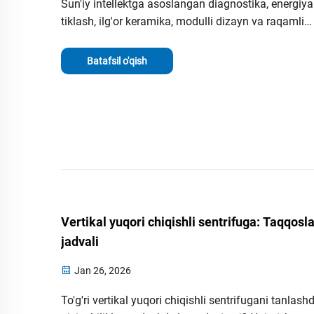
Sun'iy intellektga asoslangan diagnostika, energiya
tiklash, ilg'or keramika, modulli dizayn va raqamli
ikkiliklar dekanter sentrifugalari qanday
o'zgartirayotganini biling. Ish vaqtini oshiring, xaraj
Batafsil o'qish
kamaytiring va ajratish jarayoningizni kelajakka
moslashtiring — yangi avlod evolyutsiyasini kashf e
Vertikal yuqori chiqishli sentrifuga: Taqqosl
jadvali
Jan 26, 2026
To'g'ri vertikal yuqori chiqishli sentrifugani tanlash