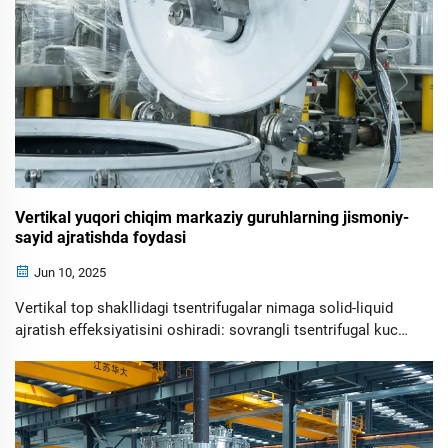
Vertikal yuqori chiqim markaziy guruhlarning jismoniy-
sayid ajratishda foydasi
Jun 10, 2025
Vertikal top shakllidagi tsentrifugalar nimaga solid-liquid
ajratish effeksiyatisini oshiradi: sovrangli tsentrifugal kuch
mekhanikasi va sedimentatsiya printsiplariga asoslangan.
Disk stack tsentrifuga ajratuvchilar bilan ulashing va
ularning sifatli ishlashining, narxni past etish va innovatsion
xususiyatlarning qanday yaxshi tomonlarini ko'ring.