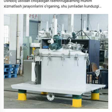
Ushboq ustidan chiqadigan tsentrifugalarning muhim
xizmatlash jarayonlarini o‘rganing, shu jumladan kunduzgi
tekshiruvlar, yorosh, rotor bo‘limining xavfsizligi va umumiy
muammolarni hal qilish uchun. Optimal performans va
davomiylik uchun quyidagi eng yaxshi praktikalarga amal
qiling.