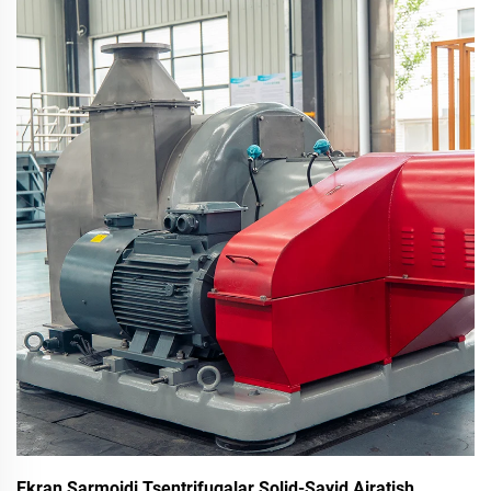
Co., Ltd. uch fazali decanter markazlashtiruvchi modelini
namoyish etdi...
Ekran Sarmoidi Tsentrifugalar Solid-Sayid Ajratish