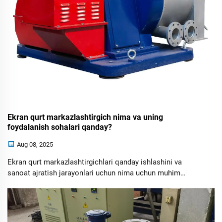
Ekran qurt markazlashtirgich nima va uning
foydalanish sohalari qanday?
Aug 08, 2025
Ekran qurt markazlashtirgichlari qanday ishlashini va
sanoat ajratish jarayonlari uchun nima uchun muhim
ekanligini bilib oling. Asosiy dasturlar, samaradorlik
afzalliklari va qattiq-suyuqlik ajratishni qanday yaxshilash
to'g'risida ma'lumot oling. Bugun afzalliklarni o'rganing.