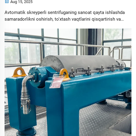
Aug 15, 2025
Avtomatik skreyperli sentrifuganing sanoat qayta ishlashda
samaradorlikni oshirish, to'xtash vaqtlarini qisqartirish va
ta'mirlash xarajatlarini kamaytirish sabablarini bilib oling.
Faoliyatingizni optimallashtirish uchun batafsil ma'lumot
oling.