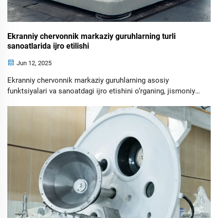
Ekranniy chervonnik markaziy guruhlarning turli
sanoatlarida ijro etilishi
Jun 12, 2025
Ekranniy chervonnik markaziy guruhlarning asosiy
funktsiyalari va sanoatdagi ijro etishini o‘rganing, jismoniy-
sayid ajratishni yaxshilashdan sludge ajratish tizimlari bilan
integratsiya qilishgacha. Ular ning klassik usullardan
foydasi haqida o‘rganing, shu jumladan energiya effektivligi,
o‘zgaruvchan taom qoncentratsiyalarida fleksibiliteti va
kamaygan xizmat xarajatlari.