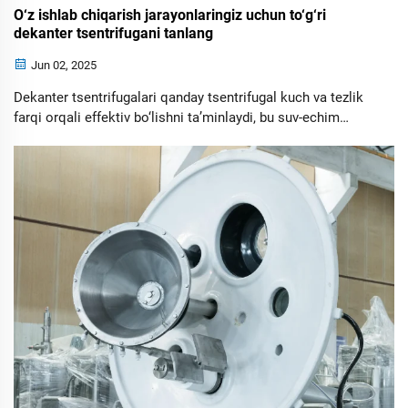
O‘z ishlab chiqarish jarayonlaringiz uchun to‘g‘ri
dekanter tsentrifugani tanlang
Jun 02, 2025
Dekanter tsentrifugalari qanday tsentrifugal kuch va tezlik
farqi orqali effektiv bo‘lishni ta’minlaydi, bu suv-echim
sifatida 90% effektivlikka qadar imkoniyat beradi. 2-fazali
va 3-fazali dizaynlar haqida ma'lumot oling va materiallar
uyumliligi va energiya effektivligining muhimligini o‘rganing.