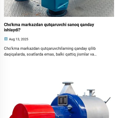
Cho'kma markazdan qutqaruvchi sanoq qanday
ishlaydi?
Aug 13, 2025
Cho'kma markazdan qutqaruvchilarning qanday qilib
daqiqalarda, soatlarda emas, balki qattiq jismlar va
suyuqliklarni ajratish uchun markazdan qutqaruvchi
kuchdan foydalanishini bilib oling. Asosiy komponentlarni,
qo'llanmalarni va samaradorlik maslahatlarini o'rganing.
Sanoatning amaliy foydalarini ko'ring.