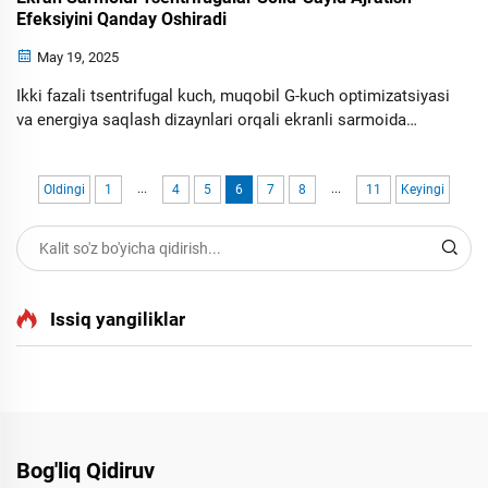
Efeksiyini Qanday Oshiradi
May 19, 2025
Ikki fazali tsentrifugal kuch, muqobil G-kuch optimizatsiyasi
va energiya saqlash dizaynlari orqali ekranli sarmoida
tsentrifugalar solid-liquid ajratishni qanday inovatsion
ravishda o'zgartirishlari haqida o'rganing. Uluborlab
...
...
farmasevtika, ovqat ishlab chiqarish va qayta ishlash
Oldingi
1
4
5
6
7
8
11
Keyingi
sohasidagi ularga o'tkaziladigan loyiha haqida ma'lumot
oling.
Issiq yangiliklar
Bog'liq Qidiruv