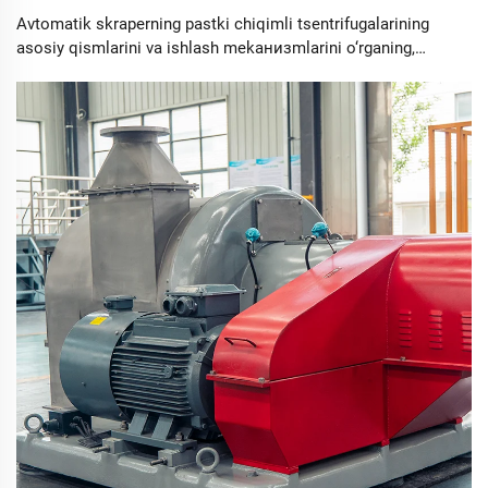
Avtomatik skraperning pastki chiqimli tsentrifugalarining
asosiy qismlarini va ishlash mekанизmlarini o‘rganing,
struktural elementlarga, tsentrifugal kuchning dinamikasiga
va sohasidagi boshqaruv tizimlari bilan integratsiyaga to‘g‘ri
nazar yetiring. Ularning sifatli suvni tozalash, doriymoylash
va ichimliklar ishlab chiqarish sohalari bo‘yicha
qo’llanilishini hamda bu effektiv tizimlarning operatsion
foydalaridan va muammolaridan xabardor bo‘ling.