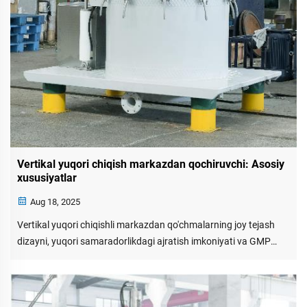
Vertikal yuqori chiqish markazdan qochiruvchi: Asosiy
xususiyatlar
Aug 18, 2025
Vertikal yuqori chiqishli markazdan qo'chmalarning joy tejash
dizayni, yuqori samaradorlikdagi ajratish imkoniyati va GMP
talablariga mos kelishini kashf eting. Farmatsevtika, oziq-ovqat
va kimyo sanoati uchun ideal. Batafsil ma'lumot oling.