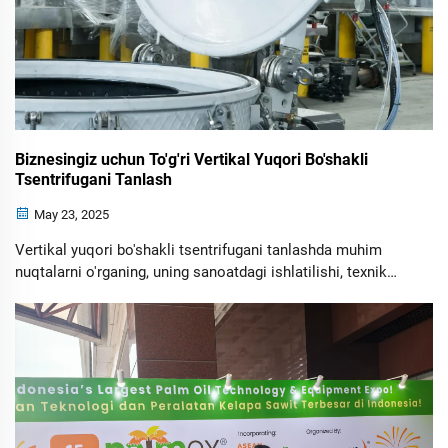
Biznesingiz uchun To'g'ri Vertikal Yuqori Bo'shakli
Tsentrifugani Tanlash
May 23, 2025
Vertikal yuqori bo'shakli tsentrifugani tanlashda muhim
nuqtalarni o'rganing, uning sanoatdagi ishlatilishi, texnik
speksifikatsiyalari va xavfsizlik standartlari bilan to'g'ri
kelishi haqida ma'lumot oling. Operatsion effektivlikni
oshirish uchun boshqa tsentrifuga texnologiyalaridan
foydalanishga nisbatan imkoniyatlari haqida o'rganing.