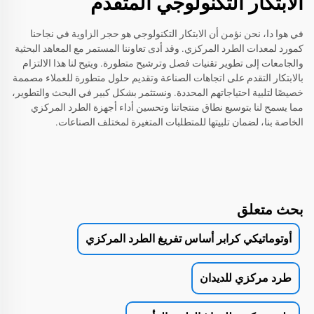
الابتكار التكنولوجي المتقدم
في هوا دا، نحن نؤمن أن الابتكار التكنولوجي هو حجر الزاوية في نجاحنا
كمورد لمعدات الطرد المركزي. وقد أدى تعاوننا المستمر مع المعاهد البحثية
والجامعات إلى تطوير تقنيات فصل وترشيح متطورة. ويتيح لنا هذا الالتزام
بالابتكار التقدم على اتجاهات الصناعة وتقديم حلول متطورة للعملاء مصممة
خصيصًا لتلبية احتياجاتهم المحددة. ونستثمر بشكل كبير في البحث والتطوير،
مما يسمح لنا بتوسيع نطاق منتجاتنا وتحسين أداء أجهزة الطرد المركزي
الخاصة بنا، لضمان تلبيتها للمتطلبات المتغيرة لمختلف الصناعات.
بحث متعلق
أوتوماتيكي كرابر أساس تفريغ الطرد المركزي
طرد مركزي للديدان