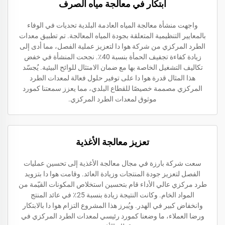
ابتكار في معالجة مياه الصرف
واجهت منشأة معالجة المياه العادمة البلدية تحديات في الوفاء
بالمعايير التنظيمية المتعلقة بجودة المياه المعالجة. تم تطبيق معدات
الطرد المركزي من شركة هوا دا لتعزيز عملية الفصل، مما أدى إلى
زيادة كفاءة تجفيف الحمأة بنسبة 40٪. نجحت المنشأة في خفض
تكاليف التشغيل الخاصة بها مع ضمان الامتثال للوائح البيئية. يُجسّد
هذا المثال قدرة هوا دا على توفير حلول فعالة لمعدات الطرد
المركزي مصممة خصيصًا للقطاع البلدي، مما يعزز سمعتنا كمورد
موثوق لمعدات الطرد المركزي.
تعزيز معالجة الأغذية
سعت شركة بارزة في مجال معالجة الأغذية إلى تحسين عمليات
الفصل لتعزيز جودة المنتجات وزيادة العائد. وقامت هوا دا بتزويد
طرد مركزي عالي الأداء قام بتحسين استخلاص المكونات القيّمة من
المواد الخام. وكانت النتيجة زيادة بنسبة 25٪ في عائد المنتج
وانخفاض كبير في الهدر. ويُبرز هذا المشروع التزام هوا دا بالابتكار
ورضا العملاء، ما وضعنا كمورد رئيسي لمعدات الطرد المركزي في