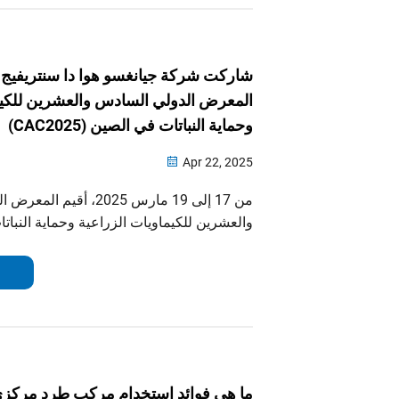
شاركت شركة جيانغسو هوا دا سنتريفيج 
المعرض الدولي السادس والعشرين للكيم
وحماية النباتات في الصين (CAC2025)
Apr 22, 2025
من 17 إلى 19 مارس 2025، أقي
والعشرين للكيماويات الزراعية وحماية النبات
(CAC2025) بشكل رائع في مركز شنغهاي
والمؤتمرات. وفي هذا المعرض، كانت شركة جي
سنتريفيج المحدودة حاضرة...
ما هي فوائد استخدام مركب طرد مركز