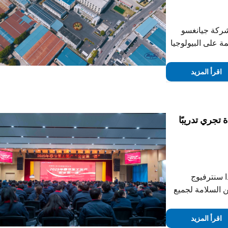
لشركة جيانغسو
ة على البيولوجيا
حسين عمليات
اقرأ المزيد
تجري تدريبًا
ا سنترفيوج
السلامة لجميع
تمع جميع موظفي الشركة معًا
ز الت...
اقرأ المزيد