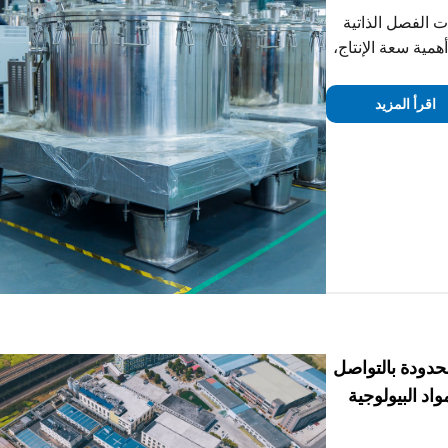
 الفصل الذاتية
همية سعة الإنتاج،
داء.
اقرأ المزيد
حدودة بالتواصل
اد البيولوجية