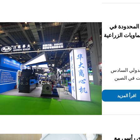
المحدودة في
اويات الزراعية
م المعرض الدولي السادس
ات في الصين
 الوطني للمعارض
انغسو هوا دا
اقرأ المزيد
ي رأسي مع