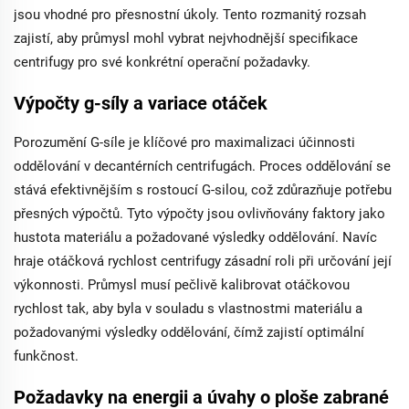
jsou vhodné pro přesnostní úkoly. Tento rozmanitý rozsah
zajistí, aby průmysl mohl vybrat nejvhodnější specifikace
centrifugy pro své konkrétní operační požadavky.
Výpočty g-síly a variace otáček
Porozumění G-síle je klíčové pro maximalizaci účinnosti
oddělování v decantérních centrifugách. Proces oddělování se
stává efektivnějším s rostoucí G-silou, což zdůrazňuje potřebu
přesných výpočtů. Tyto výpočty jsou ovlivňovány faktory jako
hustota materiálu a požadované výsledky oddělování. Navíc
hraje otáčková rychlost centrifugy zásadní roli při určování její
výkonnosti. Průmysl musí pečlivě kalibrovat otáčkovou
rychlost tak, aby byla v souladu s vlastnostmi materiálu a
požadovanými výsledky oddělování, čímž zajistí optimální
funkčnost.
Požadavky na energii a úvahy o ploše zabrané