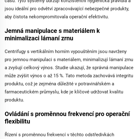
času. Tyto systémy udržují konzistentní hygienická pravidla a
jsou ideální pro odvětví zpracovávající nebezpečné produkty,
aby čistota nekompromitovala operační efektivitu.
Jemná manipulace s materiálem k
minimalizaci lámaní zrnu
Centrifugy s vertikálním horním vypouštěním jsou navrženy
pro jemnou manipulaci s materiálem, minimalizují lámaní zrnu
a zvyšují celkový výnos. Studie ukazují, že správná manipulace
může zvýšit výnos o až 15 %. Tato metoda zachovává integritu
produktu, což je zejména důležité v potravinářském a
farmaceutickém průmyslu, kde je klíčové udržovat kvalitu
produktu.
Ovládání s proměnnou frekvencí pro operační
flexibilitu
Řízení s proměnnou frekvencí v těchto odstředivkách