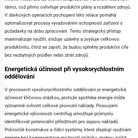
rámci, což přímo ovlivňuje produkční plány a rozdělení zdrojů.
V dávkových operacích pochopení této relace pomáhá
optimalizovat procesy vyvažováním schopností zařízení s
požadavky na dobu zpracování. Tento strategický přístup
maximalizuje využití, snižuje uzávěry a zvyšuje celkovou
produktivitu, čímž se zajistí, že budou splněny produkční cíle
bez nezbytných prodlev nebo ztrát zdrojů.
Energetická účinnost při vysokorychlostním
oddělování
V procesech vysokorychlostního oddělování je energetická
účinnost klíčovou otázkou, protože spotřeba energie může
významně ovlivnit celkové provozní náklady. Posouzení
energetické výkonnosti centrifug umožňuje průmyslu
identifikovat potenciální příležitosti pro úsporu nákladů.
Pokročilé konstrukce a řídící systémy, které zlepšují využívání
energie bez kompromitace možností průtoku, mohou zvýšit