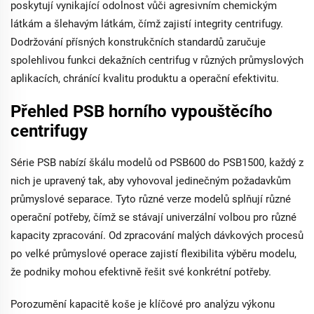
poskytují vynikající odolnost vůči agresivním chemickým
látkám a šlehavým látkám, čímž zajistí integrity centrifugy.
Dodržování přísných konstrukčních standardů zaručuje
spolehlivou funkci dekažních centrifug v různých průmyslových
aplikacích, chránící kvalitu produktu a operační efektivitu.
Přehled PSB horního vypouštěcího
centrifugy
Série PSB nabízí škálu modelů od PSB600 do PSB1500, každý z
nich je upravený tak, aby vyhovoval jedinečným požadavkům
průmyslové separace. Tyto různé verze modelů splňují různé
operační potřeby, čímž se stávají univerzální volbou pro různé
kapacity zpracování. Od zpracování malých dávkových procesů
po velké průmyslové operace zajistí flexibilita výběru modelu,
že podniky mohou efektivně řešit své konkrétní potřeby.
Porozumění kapacitě koše je klíčové pro analýzu výkonu