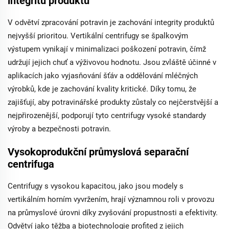
integritu produktu
V odvětví zpracování potravin je zachování integrity produktů
nejvyšší prioritou. Vertikální centrifugy se špalkovým
výstupem vynikají v minimalizaci poškození potravin, čímž
udržují jejich chuť a výživovou hodnotu. Jsou zvláště účinné v
aplikacích jako vyjasňování šťáv a oddělování mléčných
výrobků, kde je zachování kvality kritické. Díky tomu, že
zajišťují, aby potravinářské produkty zůstaly co nejčerstvější a
nejpřirozenější, podporují tyto centrifugy vysoké standardy
výroby a bezpečnosti potravin.
Vysokoprodukční průmyslová separační
centrifuga
Centrifugy s vysokou kapacitou, jako jsou modely s
vertikálním horním vyvržením, hrají významnou roli v provozu
na průmyslové úrovni díky zvyšování propustnosti a efektivity.
Odvětví jako těžba a biotechnologie profited z jejich