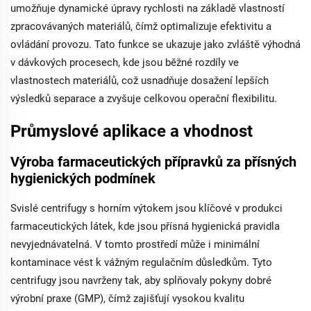
umožňuje dynamické úpravy rychlosti na základě vlastností
zpracovávaných materiálů, čímž optimalizuje efektivitu a
ovládání provozu. Tato funkce se ukazuje jako zvláště výhodná
v dávkových procesech, kde jsou běžné rozdíly ve
vlastnostech materiálů, což usnadňuje dosažení lepších
výsledků separace a zvyšuje celkovou operační flexibilitu.
Průmyslové aplikace a vhodnost
Výroba farmaceutických přípravků za přísných
hygienických podmínek
Svislé centrifugy s horním výtokem jsou klíčové v produkci
farmaceutických látek, kde jsou přísná hygienická pravidla
nevyjednávatelná. V tomto prostředí může i minimální
kontaminace vést k vážným regulačním důsledkům. Tyto
centrifugy jsou navrženy tak, aby splňovaly pokyny dobré
výrobní praxe (GMP), čímž zajišťují vysokou kvalitu