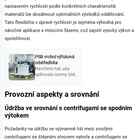
nastavením rychlosti podle konkrétních charakteristik
materiálů lze dosáhnout optimálních výsledků oddělování.
Tato flexibilita v úpravě rychlosti je zejména výhodná pro
náročné aplikace s mísicími fázemi, což zajistí vysoký výkon a
spolehlivost.
PSB vrchní výfuková
odstředivka
Navrženo tak, aby
splňovalo normy GMP,
PSB Centrifuga s
horním výtokem
účinně zabrání
Provozní aspekty a srovnání
kontaminaci materiálu
a umožní rozsáhlé
Údržba ve srovnání s centrifugami se spodním
čištění
výtokem
prostřednictvím
systému CIP.
Podporuje regulaci
Požadavky na údržbu se významně liší mezi svislými
rychlosti bez stupňů
centrifugami se štěpným otvorem nahoře a centrifugami se