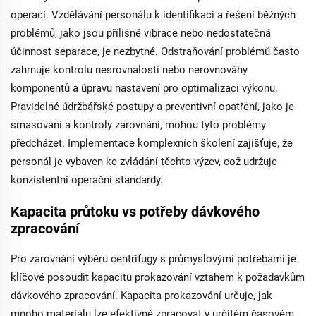
operací. Vzdělávání personálu k identifikaci a řešení běžných
problémů, jako jsou přílišné vibrace nebo nedostatečná
účinnost separace, je nezbytné. Odstraňování problémů často
zahrnuje kontrolu nesrovnalostí nebo nerovnováhy
komponentů a úpravu nastavení pro optimalizaci výkonu.
Pravidelné údržbářské postupy a preventivní opatření, jako je
smазování a kontroly zarovnání, mohou tyto problémy
předcházet. Implementace komplexních školení zajišťuje, že
personál je vybaven ke zvládání těchto výzev, což udržuje
konzistentní operační standardy.
Kapacita průtoku vs potřeby dávkového
zpracování
Pro zarovnání výběru centrifugy s průmyslovými potřebami je
klíčové posoudit kapacitu prokazování vztahem k požadavkům
dávkového zpracování. Kapacita prokazování určuje, jak
mnoho materiálu lze efektivně zpracovat v určitém časovém