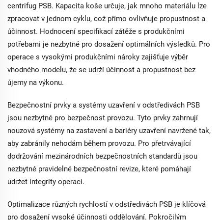
centrifug PSB. Kapacita koše určuje, jak mnoho materiálu lze
zpracovat v jednom cyklu, což přímo ovlivňuje propustnost a
účinnost. Hodnocení specifikací zátěže s produkčními
potřebami je nezbytné pro dosažení optimálních výsledků. Pro
operace s vysokými produkčními nároky zajišťuje výběr
vhodného modelu, že se udrží účinnost a propustnost bez
újemy na výkonu.
Bezpečnostní prvky a systémy uzavření v odstředivách PSB
jsou nezbytné pro bezpečnost provozu. Tyto prvky zahrnují
nouzová systémy na zastavení a bariéry uzavření navržené tak,
aby zabránily nehodám během provozu. Pro přetrvávající
dodržování mezinárodních bezpečnostních standardů jsou
nezbytné pravidelné bezpečnostní revize, které pomáhají
udržet integrity operací.
Optimalizace různých rychlostí v odstředivách PSB je klíčová
pro dosažení vysoké účinnosti oddělování. Pokročilým