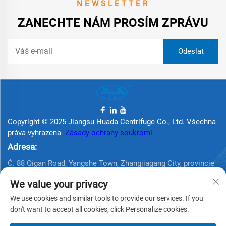
NEWSLETTER
ZANECHTE NÁM PROSÍM ZPRÁVU
Copyright © 2025 Jiangsu Huada Centrifuge Co., Ltd. Všechna
práva vyhrazena
Zásady ochrany soukromí
Adresa:
Č. 88 Qigan Road, Yangshe Town, Zhangjiagang City, provincie
Jiangsu, Čína
We value your privacy
Telefon:
We use cookies and similar tools to provide our services. If you
+86 15162337620
don't want to accept all cookies, click Personalize cookies.
E-mail: