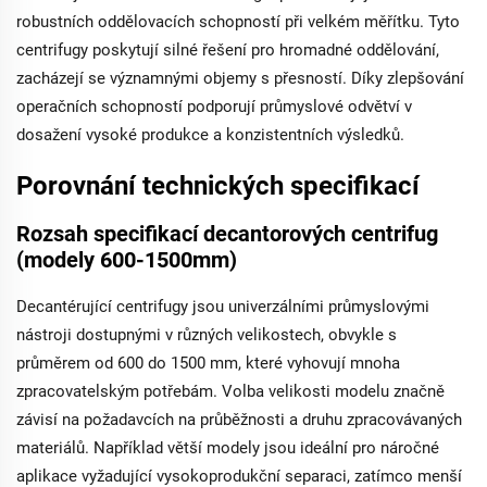
robustních oddělovacích schopností při velkém měřítku. Tyto
centrifugy poskytují silné řešení pro hromadné oddělování,
zacházejí se významnými objemy s přesností. Díky zlepšování
operačních schopností podporují průmyslové odvětví v
dosažení vysoké produkce a konzistentních výsledků.
Porovnání technických specifikací
Rozsah specifikací decantorových centrifug
(modely 600-1500mm)
Decantérující centrifugy jsou univerzálními průmyslovými
nástroji dostupnými v různých velikostech, obvykle s
průměrem od 600 do 1500 mm, které vyhovují mnoha
zpracovatelským potřebám. Volba velikosti modelu značně
závisí na požadavcích na průběžnosti a druhu zpracovávaných
materiálů. Například větší modely jsou ideální pro náročné
aplikace vyžadující vysokoprodukční separaci, zatímco menší