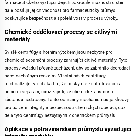
farmaceutického výstupu. Jejich pokročilé možnosti čištění
dále posilují jejich vhodnost pro farmaceutický průmysl,
poskytujíce bezpečnost a spolehlivost v procesu výroby.
Chemické oddělovací procesy se citlivými
materiály
Svislé centrifúgy s horním výtokem jsou nezbytné pro
chemické separační procesy zahrnující citlivé materiály. Tyto
procesy vyžadují přesné zacházení, aby se zabránilo degradaci
nebo nechtěným reakcím. Vlastní návrh centrifúgy
minimalizuje tyto rizika tím, že poskytuje kontrolovanou a
účinnou separaci, čímž zajistí, že chemické vlastnosti
zůstanou nedotčeny. Tento ochranný mechanismus je klíčový
pro udržení integrity a bezpečnosti chemických operací, což
dělá tyto centrifúgy nezbytnými v chemickém průmyslu.
Aplikace v potravinářském průmyslu vyžadující