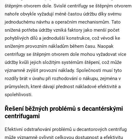
pomocí frekvenčního
štěpným otvorem dole. Svislé centrifugy se štěpným otvorem
ovládání, což
poskytuje široké
nahoře obvykle vyžadují méně častou údržbu díky svému
použití. Bezpečnost a
jednoduchému návrhu a operačním mechanismům. Tato
vysoký výkon jsou
snížená potřeba údržby vzniká faktory jako menší počet
zajištěny vícevrstvou
ochranou.
pohyblivých dílů a jednodušší konstrukce, což vévodí ke
sníženým provozním nákladům během času. Naopak
centrifugy se štěpným otvorem dole mohou vyžadovat více
údržby kvůli jejich složitým systémům štěpení, což může
významně zvýšit provozní náklady. Společnosti musí tyto
rozdíly brát v úvahu při rozhodování o nákupu, zejména v
průmyslech, které dávají přednost nákladové efektivitě a
spolehlivosti.
Řešení běžných problémů s decantérskými
centrifugami
Efektivní odstraňování problémů u decantorových centrifug
může významně ovlivnit celkovou dostupnost a efektivitu