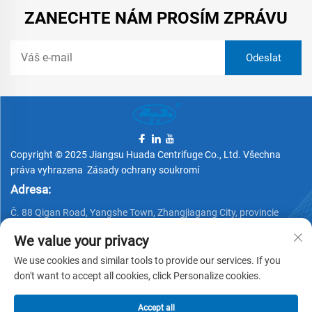
ZANECHTE NÁM PROSÍM ZPRÁVU
Copyright © 2025 Jiangsu Huada Centrifuge Co., Ltd. Všechna
práva vyhrazena
Zásady ochrany soukromí
Adresa:
Č. 88 Qigan Road, Yangshe Town, Zhangjiagang City, provincie
Jiangsu, Čína
We value your privacy
Telefon:
We use cookies and similar tools to provide our services. If you
+86 15162337620
don't want to accept all cookies, click Personalize cookies.
E-mail:
Accept all