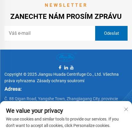
NEWSLETTER
ZANECHTE NÁM PROSÍM ZPRÁVU
Copyright © 2025 Jiangsu Huada Centrifuge Co., Ltd. Všechna
práva vyhrazena
Zásady ochrany soukromí
Adresa:
Č. 88 Qigan Road, Yangshe Town, Zhangjiagang City, provincie
Jiangsu, Čína
We value your privacy
Telefon:
We use cookies and similar tools to provide our services. If you
+86 15162337620
don't want to accept all cookies, click Personalize cookies.