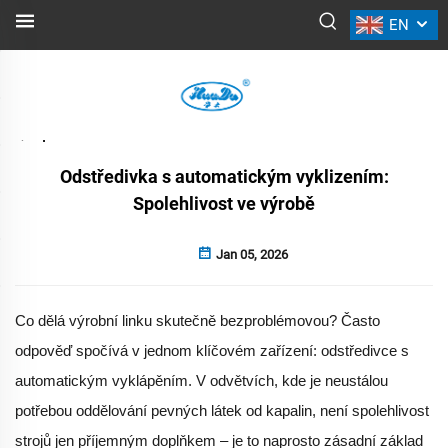
EN
NOVINKY
Zpět
Odstředivka s automatickým vyklizením:
Spolehlivost ve výrobě
Jan 05, 2026
Co dělá výrobní linku skutečně bezproblémovou? Často
odpověď spočívá v jednom klíčovém zařízení: odstředivce s
automatickým vyklápěním. V odvětvích, kde je neustálou
potřebou oddělování pevných látek od kapalin, není spolehlivost
strojů jen příjemným doplňkem – je to naprosto zásadní základ