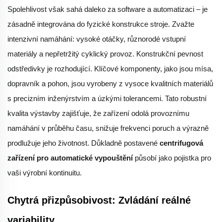
Spolehlivost však sahá daleko za software a automatizaci – je
zásadně integrována do fyzické konstrukce stroje. Zvažte
intenzivní namáhání: vysoké otáčky, různorodé vstupní
materiály a nepřetržitý cyklický provoz. Konstrukční pevnost
odstředivky je rozhodující. Klíčové komponenty, jako jsou mísa,
dopravník a pohon, jsou vyrobeny z vysoce kvalitních materiálů
s precizním inženýrstvím a úzkými tolerancemi. Tato robustní
kvalita výstavby zajišťuje, že zařízení odolá provoznímu
namáhání v průběhu času, snižuje frekvenci poruch a výrazně
prodlužuje jeho životnost. Důkladně postavené
centrifugová
zařízení pro automatické vypouštění
působí jako pojistka pro
vaši výrobní kontinuitu.
Chytrá přizpůsobivost: Zvládání reálné
variability