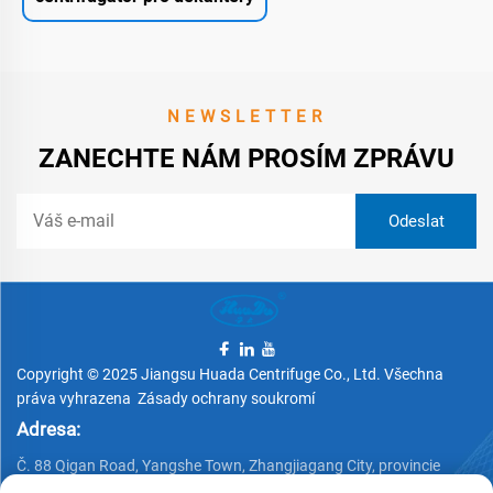
NEWSLETTER
ZANECHTE NÁM PROSÍM ZPRÁVU
Copyright © 2025 Jiangsu Huada Centrifuge Co., Ltd. Všechna
práva vyhrazena
Zásady ochrany soukromí
Adresa:
Č. 88 Qigan Road, Yangshe Town, Zhangjiagang City, provincie
Jiangsu, Čína