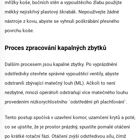
mřížky koše, bočních stěn a vypouštěcího žlabu použijte
měkký nejiskřivý plastový škrabák. Nepoužívejte žádné
nástroje z kovu, abyste se vyhnuli poškrábání přesného
povrchu koše.
Proces zpracování kapalných zbytků
Dalším procesem jsou kapalné zbytky. Po vyprázdnění
odstředivky otevřete správné vypouštěcí ventily, abyste
odstranili zbývající matečný louh (ML). Ačkoli to není
nezbytné, mnozí operátoři odstraňují více matečného louhu
provedením nízkorychlostního `odstředění při plachťování`.
Tento postup spočívá v uzavření komor, uzamčení krytů a poté,
co se ujistíte, že je prostor prázdný, spustíte pomalé otáčení
po krátké rotační fázi. Otáčení zvýší odstředivou sílu, čímž