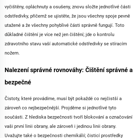
vyčištěny, opláchnuty a osušeny, znovu složte jednotlivé části
odstředivky, přičemž se ujistěte, že jsou všechny spoje pevně
utažené a že všechny pohyblivé části správně fungují. Toto
důkladné čištění je více než jen čištění; jde o kontrolu
zdravotního stavu vaší automatické odstředivky se stíracím
nožem.
Nalezení správné rovnováhy: Čištění správné a
bezpečné
Čistoty, které provádíme, musí být pokaždé co nejčistší a
zároveň co nejbezpečnější. Projděme si jednotlivé tyto
součásti. Z hlediska bezpečnosti tvoří blokování a označování
vaši první linii obrany, ale zároveň i jedinou linii obrany.
Uvažujte také o bezpečnosti chemikálií; čisticí prostředky