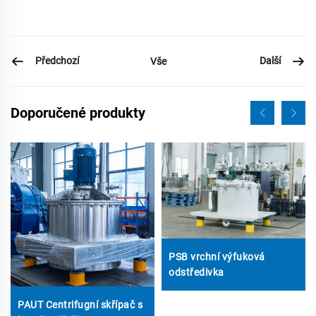
Předchozí
Další
Vše
Doporučené produkty
PSB vrchní výfuková
odstředivka
PAUT Centrifugní skřípač s