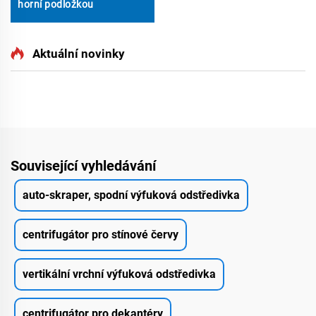
horní podložkou
Aktuální novinky
Související vyhledávání
auto-skraper, spodní výfuková odstředivka
centrifugátor pro stínové červy
vertikální vrchní výfuková odstředivka
centrifugátor pro dekantéry