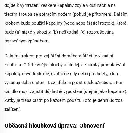
dojde k vymrštění veškeré kapaliny zbylé v dutinách a na
třecím šroubu se stěracím nožem (pokud je přítomen). Dalším
krokem bude použití kapaliny (voda nebo čisticí roztok), která
bude (a) nízké viskozity, (b) neškodná, (c) rozprašována
bezpečným způsobem.
Dalším krokem pro zajištění dobrého čištění je vizuální
kontrola. Otřete vnější plochy a hledejte známky prosakování
kapaliny dovnitř skříně, uvolněné díly nebo předměty, které
vyžadují další čištění. Dezinfekční prostředek a/nebo čisticí
činidlo musí zajistit důkladné vypuštění (stejně jako kapalina).
Zátky je třeba čistit po každém použití. Toto je denní údržba
zařízení.
Občasná hloubková úprava: Obnovení