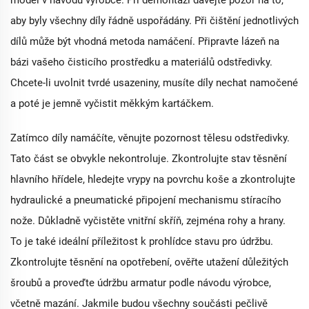
aby byly všechny díly řádně uspořádány. Při čištění jednotlivých
dílů může být vhodná metoda namáčení. Připravte lázeň na
bázi vašeho čisticího prostředku a materiálů odstředivky.
Chcete-li uvolnit tvrdé usazeniny, musíte díly nechat namočené
a poté je jemně vyčistit měkkým kartáčkem.
Zatímco díly namáčíte, věnujte pozornost tělesu odstředivky.
Tato část se obvykle nekontroluje. Zkontrolujte stav těsnění
hlavního hřídele, hledejte vrypy na povrchu koše a zkontrolujte
hydraulické a pneumatické připojení mechanismu stíracího
nože. Důkladně vyčistěte vnitřní skříň, zejména rohy a hrany.
To je také ideální příležitost k prohlídce stavu pro údržbu.
Zkontrolujte těsnění na opotřebení, ověřte utažení důležitých
šroubů a proveďte údržbu armatur podle návodu výrobce,
včetně mazání. Jakmile budou všechny součásti pečlivě