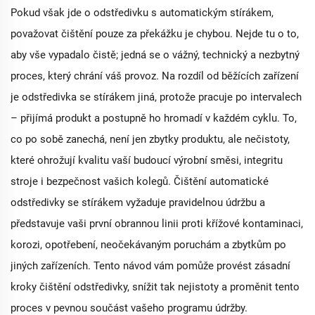
Pokud však jde o odstředivku s automatickým stírákem,
považovat čištění pouze za překážku je chybou. Nejde tu o to,
aby vše vypadalo čistě; jedná se o vážný, technický a nezbytný
proces, který chrání váš provoz. Na rozdíl od běžících zařízení
je odstředivka se stírákem jiná, protože pracuje po intervalech
– přijímá produkt a postupně ho hromadí v každém cyklu. To,
co po sobě zanechá, není jen zbytky produktu, ale nečistoty,
které ohrožují kvalitu vaší budoucí výrobní směsi, integritu
stroje i bezpečnost vašich kolegů. Čištění automatické
odstředivky se stírákem vyžaduje pravidelnou údržbu a
představuje vaši první obrannou linii proti křížové kontaminaci,
korozi, opotřebení, neočekávaným poruchám a zbytkům po
jiných zařízeních. Tento návod vám pomůže provést zásadní
kroky čištění odstředivky, snížit tak nejistoty a proměnit tento
proces v pevnou součást vašeho programu údržby.