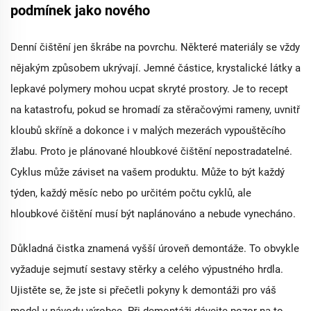
podmínek jako nového
Denní čištění jen škrábe na povrchu. Některé materiály se vždy
nějakým způsobem ukrývají. Jemné částice, krystalické látky a
lepkavé polymery mohou ucpat skryté prostory. Je to recept
na katastrofu, pokud se hromadí za stěračovými rameny, uvnitř
kloubů skříně a dokonce i v malých mezerách vypouštěcího
žlabu. Proto je plánované hloubkové čištění nepostradatelné.
Cyklus může záviset na vašem produktu. Může to být každý
týden, každý měsíc nebo po určitém počtu cyklů, ale
hloubkové čištění musí být naplánováno a nebude vynecháno.
Důkladná čistka znamená vyšší úroveň demontáže. To obvykle
vyžaduje sejmutí sestavy stěrky a celého výpustného hrdla.
Ujistěte se, že jste si přečetli pokyny k demontáži pro váš
model v návodu výrobce. Při demontáži dávejte pozor na to,