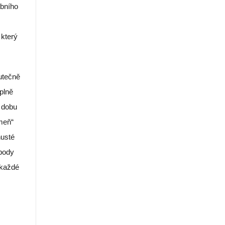
obního
 který
utečně
plně
í dobu
omeň“
husté
 body
 každé