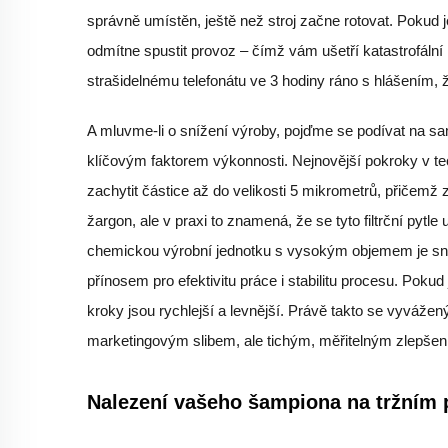
správně umístěn, ještě než stroj začne rotovat. Pokud
odmítne spustit provoz – čímž vám ušetří katastrofální 
strašidelnému telefonátu ve 3 hodiny ráno s hlášením, ž
A mluvme-li o snížení výroby, pojďme se podívat na sam
klíčovým faktorem výkonnosti. Nejnovější pokroky v tech
zachytit částice až do velikosti 5 mikrometrů, přičemž
žargon, ale v praxi to znamená, že se tyto filtrční pytl
chemickou výrobní jednotku s vysokým objemem je sníž
přínosem pro efektivitu práce i stabilitu procesu. Pokud
kroky jsou rychlejší a levnější. Právě takto se vyvážený
marketingovým slibem, ale tichým, měřitelným zlepšení
Nalezení vašeho šampiona na tržním 