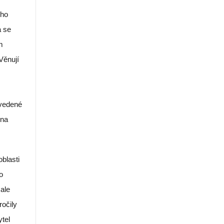
eho
a se
m
Věnují
ovedené
 na
oblasti
o
ale
ročily
ytel