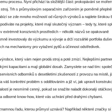
ašemu procesu. Nyní přichází ta složitější část: prokopávání se moře
ý stroj. Trh s průmyslovým separačním zařízením je poměrně přeplně
abízí se zde mnoho možností od různých výrobců a najdete širokou 
odíváte na projekty, které mají skutečný význam – tedy ty, které spl
 v extrémně korozivních prostředích – několik názvů se opakovaně
amně investovaly do výzkumu a vývoje a drží rozsáhlé portfolia duše
ých na mechanismy pro vytažení pytlů a účinnost odstředivek.
 výrobce, který vám nejen prodá stroj a poté zmizí. Nejlepšími partne
rskými kapacitami a mají globální dosah. Zamyslete se nad tím: spole
ervisních odborníků s desetiletími zkušeností z provozu na místě, ji
 váš konkrétní problém s oddělováním a již ví, jak upravit konstrukc
nalostí je nesmírně cenný, pokud se snažíte naladit dokonalý otáčkov
 za odborné know-how, které vás uchrání před drahými chybami.
ýznamnou řadu, kterou průmysl uznává? Například některé značky si