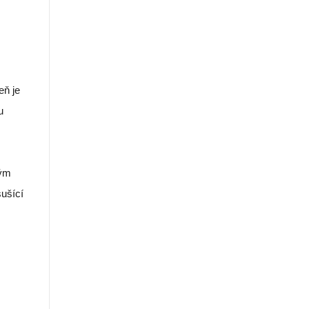
eň je
u
kým
sušící