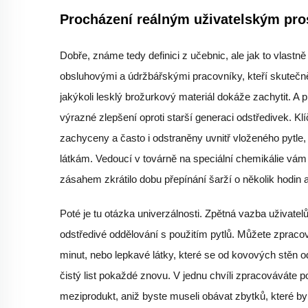
Procházení reálným uživatelským pros
Dobře, známe tedy definici z učebnic, ale jak to vlastně 
obsluhovými a údržbářskými pracovníky, kteří skutečně 
jakýkoli lesklý brožurkový materiál dokáže zachytit. A
výrazné zlepšení oproti starší generaci odstředivek. K
zachyceny a často i odstraněny uvnitř vloženého pytl
látkám. Vedoucí v továrně na speciální chemikálie vám
zásahem zkrátilo dobu přepínání šarží o několik hodin 
Poté je tu otázka univerzálnosti. Zpětná vazba uživatelů
odstředivé oddělování s použitím pytlů. Můžete zpracov
minut, nebo lepkavé látky, které se od kovových stěn o
čistý list pokaždé znovu. V jednu chvíli zpracováváte p
meziprodukt, aniž byste museli obávat zbytků, které by