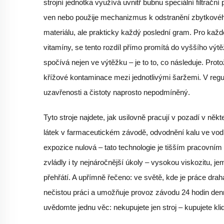
strojní jednotka využívá uvnitř bubnu speciální filtra
ven nebo použije mechanizmus k odstranění zbytkového
materiálu, ale prakticky každý poslední gram. Pro kaž
vitamíny, se tento rozdíl přímo promítá do vyššího vý
spočívá nejen ve výtěžku – je to to, co následuje. Proto
křížové kontaminace mezi jednotlivými šaržemi. V re
uzavřenosti a čistoty naprosto nepodmíněný.
Tyto stroje najdete, jak usilovně pracují v pozadí v ně
látek v farmaceutickém závodě, odvodnění kalu ve vodn
expozice nulová – tato technologie je tišším pracovním
zvládly i ty nejnáročnější úkoly – vysokou viskozitu, je
přehřátí. A upřímně řečeno: ve světě, kde je práce drahá
nečistou práci a umožňuje provoz závodu 24 hodin denně
uvědomte jednu věc: nekupujete jen stroj – kupujete kli