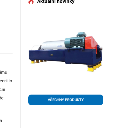
Aktuální novinky
lému
orii to
ční
de,
VŠECHNY PRODUKTY
rá