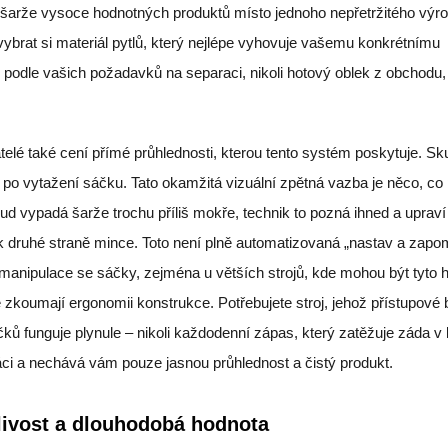
é šarže vysoce hodnotných produktů místo jednoho nepřetržitého výr
rat si materiál pytlů, který nejlépe vyhovuje vašemu konkrétnímu
ě podle vašich požadavků na separaci, nikoli hotový oblek z obchodu,
elé také cení přímé průhlednosti, kterou tento systém poskytuje. Sk
 po vytažení sáčku. Tato okamžitá vizuální zpětná vazba je něco, co 
 vypadá šarže trochu příliš mokře, technik to pozná ihned a uprav
i k druhé straně mince. Toto není plně automatizovaná „nastav a zap
manipulace se sáčky, zejména u větších strojů, kde mohou být tyto 
ivě zkoumají ergonomii konstrukce. Potřebujete stroj, jehož přístupové
ů funguje plynule – nikoli každodenní zápas, který zatěžuje záda v
ci a nechává vám pouze jasnou průhlednost a čistý produkt.
livost a dlouhodobá hodnota