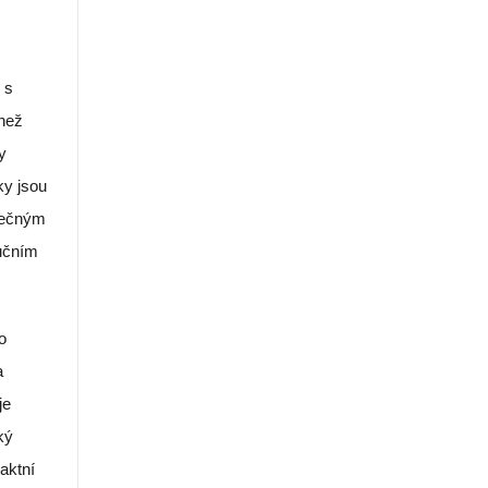
 s
 než
y
ky jsou
zpečným
ručním
o
a
je
ký
aktní