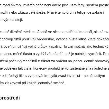
 je pytel šikmo umístěn nebo není dveře plně uzavřeny, systém prostě
rozlití nebo zkázu celé šarže. Právě tento druh inteligence zabrání
e výroba stojí.
otné filtrační médium. Jedná se sice o spotřební materiál, ale zárov
nologii filtrů používají vícevrstvé, vysoce husté látky, které dokážo
 zároveň umožňují volný průtok kapaliny. To zní možná jako technický
e ucpanou méně často a vydrží více šarží, než je nutné je vyměnit. Pro
ení počtu výměn filtrů z tříkrát za směnu na jednou denně obrovs
 je oddělení tak čisté, konečný produkt je konzistentnější a následné 
 odstředivý filtr s vytahováním pytlů vrací investici – ne nápaditým
m ziskovosti při každé jednotlivé směně.
prostředí