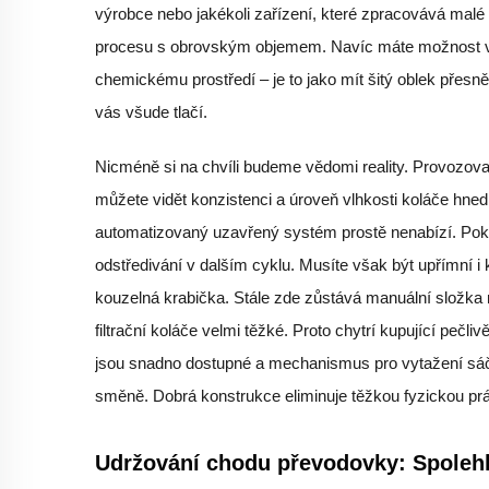
výrobce nebo jakékoli zařízení, které zpracovává mal
procesu s obrovským objemem. Navíc máte možnost vyb
chemickému prostředí – je to jako mít šitý oblek přesn
vás všude tlačí.
Nicméně si na chvíli budeme vědomi reality. Provozovat
můžete vidět konzistenci a úroveň vlhkosti koláče hned
automatizovaný uzavřený systém prostě nenabízí. Pokud
odstředivání v dalším cyklu. Musíte však být upřímní 
kouzelná krabička. Stále zde zůstává manuální složka 
filtrační koláče velmi těžké. Proto chytrí kupující pečl
jsou snadno dostupné a mechanismus pro vytažení sáčk
směně. Dobrá konstrukce eliminuje těžkou fyzickou prá
Udržování chodu převodovky: Spoleh