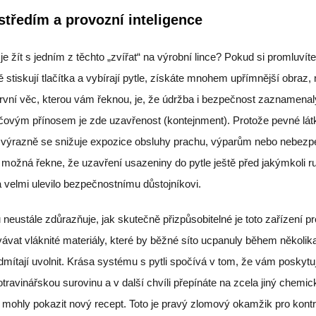
tředím a provozní inteligence
je žít s jedním z těchto „zvířat“ na výrobní lince? Pokud si promluvíte
stiskují tlačítka a vybírají pytle, získáte mnohem upřímnější obraz,
 první věc, kterou vám řeknou, je, že údržba i bezpečnost zaznamenal
líčovým přínosem je zde uzavřenost (kontejnment). Protože pevné lát
e, výrazně se snižuje expozice obsluhy prachu, výparům nebo nebe
 možná řekne, že uzavření usazeniny do pytle ještě před jakýmkoli 
a velmi ulevilo bezpečnostnímu důstojníkovi.
 neustále zdůrazňuje, jak skutečně přizpůsobitelné je toto zařízení pr
ávat vláknité materiály, které by běžné síto ucpanuly během několik
dmítají uvolnit. Krása systému s pytli spočívá v tom, že vám poskytu
otravinářskou surovinu a v další chvíli přepínáte na zcela jiný chemic
 mohly pokazit nový recept. Toto je pravý zlomový okamžik pro kontr