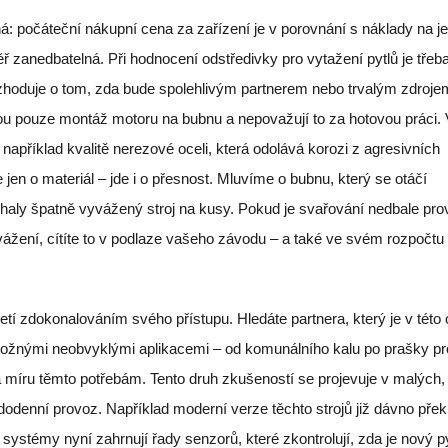
á: počáteční nákupní cena za zařízení je v porovnání s náklady na j
ěř zanedbatelná. Při hodnocení odstředivky pro vytažení pytlů je třeb
rozhoduje o tom, zda bude spolehlivým partnerem nebo trvalým zdroje
ou pouze montáž motoru na bubnu a nepovažují to za hotovou práci. 
například kvalitě nerezové oceli, která odolává korozi z agresivních
jen o materiál – jde i o přesnost. Mluvíme o bubnu, který se otáčí
trhaly špatně vyvážený stroj na kusy. Pokud je svařování nedbale pr
vážení, cítíte to v podlaze vašeho závodu – a také ve svém rozpočtu
tiletí zdokonalováním svého přístupu. Hledáte partnera, který je v této 
i možnými neobvyklými aplikacemi – od komunálního kalu po prašky pr
 míru těmto potřebám. Tento druh zkušeností se projevuje v malých, 
dodenní provoz. Například moderní verze těchto strojů již dávno přek
 systémy nyní zahrnují řady senzorů, které zkontrolují, zda je nový p