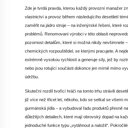
Zde je tvrdá pravda, kterou každý provozní manažer zn
vlastnictví a provoz během následujícího desetiletí tém
zaměřit na jádro stroje – na inženýrské řešení, které 
problémů. Renomovaní výrobci v této oblasti neproved
pozornost detailům, které si možná nikdy nevšimnete – 
chemických rozpouštědel, se kterými pracujete. A nejde 
extrémně vysokou rychlostí a generuje síly, jež by roz
nebo jsou rotující součásti dokonce jen mírně mimo vy
údržbu.
Skuteční rozdíl tvořící hráči na tomto trhu strávili dese
již více než třicet let, někoho, kdo se setkal se všem
gurmánská jídla – a vybudoval řadu produktů přesně na
důležitých detailech, které mají obrovský dopad na kaž
jednoduché funkce typu „vytáhnout a naložit“. Pokročilé