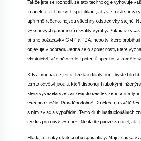
Takže jste se rozhodli, že tato technologie vyhovuje v
značek a technických specifikací, abyste našli správn
upřímně řečeno, nejsou všechny odstředivky stejné. N
výkonových parametrů i kvality výroby. Pokud se však p
přísné požadavky GMP a FDA, nebo ty, které probíhají
objevuje v popředí. Jedná se o společnosti, které význ
vlastnictví, včetně desítek patentů specificky zaměřen
Když procházíte jednotlivé kandidáty, měli byste hledat
tomto odvětví jsou ti, kteří disponují hlubokými inžený
která vyvážela své zařízení do desítek zemí a má tým s
všechno viděla. Pravděpodobně již někde na světě řešila
s ním zvládla vypořádat. Tento druh institucionálních z
cyklus pro nový výrobek. Neplatíte pouze za ocel, ale
Hledejte znaky skutečného specialisty. Mají značka v