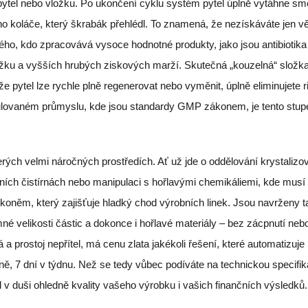
ční pytel nebo vložku. Po ukončení cyklu systém pytel úplně vytáhne s
 koláče, který škrabák přehlédl. To znamená, že nezískáváte jen vě
dého, kdo zpracovává vysoce hodnotné produkty, jako jsou antibiotik
těžku a vyšších hrubých ziskových marží. Skutečná „kouzelná“ složk
že pytel lze rychle plně regenerovat nebo vyměnit, úplně eliminujete r
gulovaném průmyslu, kde jsou standardy GMP zákonem, je tento stup
kterých velmi náročných prostředích. Ať už jde o oddělování krystaliz
ích čistírnách nebo manipulaci s hořlavými chemikáliemi, kde musí 
 koněm, který zajišťuje hladký chod výrobních linek. Jsou navrženy t
mné velikosti částic a dokonce i hořlavé materiály – bez zácpnutí neb
 a prostoj nepřítel, má cenu zlata jakékoli řešení, které automatizuje
, 7 dní v týdnu. Než se tedy vůbec podíváte na technickou specifika
d v duši ohledně kvality vašeho výrobku i vašich finančních výsledků.