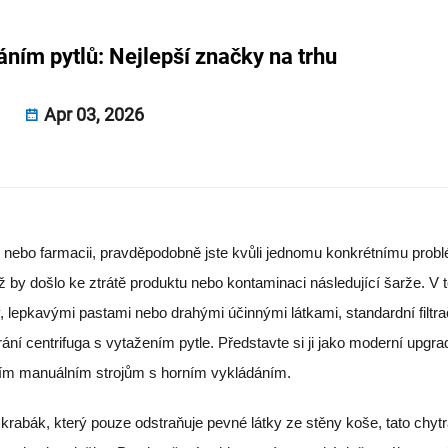
áním pytlů: Nejlepší značky na trhu
Apr 03, 2026
 nebo farmacii, pravděpodobně jste kvůli jednomu konkrétnímu prob
iž by došlo ke ztrátě produktu nebo kontaminaci následující šarže. V te
 lepkavými pastami nebo drahými účinnými látkami, standardní filtra
ní centrifuga s vytažením pytle. Představte si ji jako moderní upgra
tarším manuálním strojům s horním vykládáním.
 škrabák, který pouze odstraňuje pevné látky ze stěny koše, tato chyt