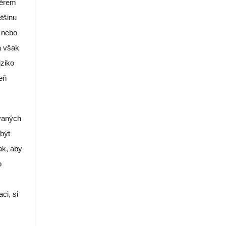
měrem
tšinu
a nebo
a však
iziko
eň
ovaných
být
ak, aby
o
ci, si