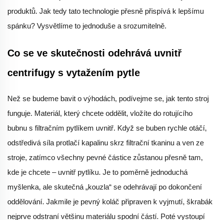
produktů. Jak tedy tato technologie přesně přispívá k lepšímu
spánku? Vysvětlíme to jednoduše a srozumitelně.
Co se ve skutečnosti odehrává uvnitř
centrifugy s vytažením pytle
Než se budeme bavit o výhodách, podívejme se, jak tento stroj
funguje. Materiál, který chcete oddělit, vložíte do rotujícího
bubnu s filtračním pytlíkem uvnitř. Když se buben rychle otáčí,
odstředivá síla protlačí kapalinu skrz filtrační tkaninu a ven ze
stroje, zatímco všechny pevné částice zůstanou přesně tam,
kde je chcete – uvnitř pytlíku. Je to poměrně jednoduchá
myšlenka, ale skutečná „kouzla“ se odehrávají po dokončení
oddělování. Jakmile je pevný koláč připraven k vyjmutí, škrabák
nejprve odstraní většinu materiálu spodní částí. Poté vystoupí