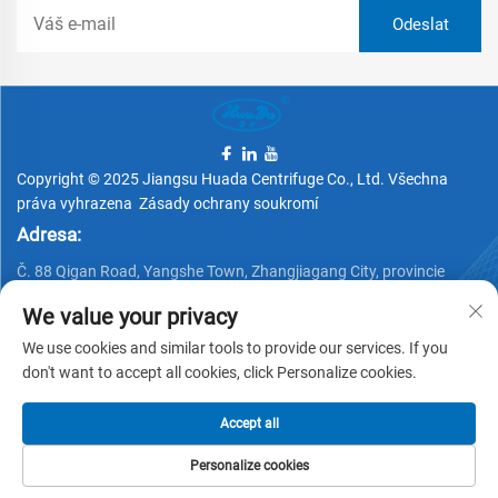
Copyright © 2025 Jiangsu Huada Centrifuge Co., Ltd. Všechna
práva vyhrazena
Zásady ochrany soukromí
Adresa:
Č. 88 Qigan Road, Yangshe Town, Zhangjiagang City, provincie
Jiangsu, Čína
We value your privacy
Telefon:
We use cookies and similar tools to provide our services. If you
+86 15162337620
don't want to accept all cookies, click Personalize cookies.
E-mail:
Accept all
[email protected]
Personalize cookies