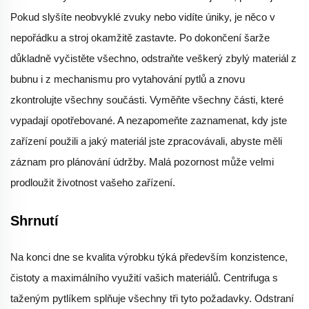
Pokud slyšíte neobvyklé zvuky nebo vidíte úniky, je něco v
nepořádku a stroj okamžitě zastavte. Po dokončení šarže
důkladně vyčistěte všechno, odstraňte veškerý zbylý materiál z
bubnu i z mechanismu pro vytahování pytlů a znovu
zkontrolujte všechny součásti. Vyměňte všechny části, které
vypadají opotřebované. A nezapomeňte zaznamenat, kdy jste
zařízení použili a jaký materiál jste zpracovávali, abyste měli
záznam pro plánování údržby. Malá pozornost může velmi
prodloužit životnost vašeho zařízení.
Shrnutí
Na konci dne se kvalita výrobku týká především konzistence,
čistoty a maximálního využití vašich materiálů. Centrifuga s
taženým pytlíkem splňuje všechny tři tyto požadavky. Odstraní