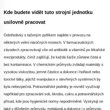
Kde budete vidět tuto strojní jednotku
usilovně pracovat
Odstředivky s taženým pytlíkem najdete v provozu na
některých velmi náročných místech. V farmaceutických
závodech zpracovávají vše od antibiotik a vitaminů po lékařské
meziprodukty, čímž zajišťují, že každá šarže zůstane čistá a
bez kontaminace. V chemickém průmyslu zvládají materiály s
vysokou viskozitou, jemné částice a dokonce i hořlavé nebo
toxické látky, jejichž manipulace v otevřených systémech by
byla nebezpečná. Potravinářské podniky je rovněž využívají
například pro zpracování soli, škrobu, cukru a potravinářských
přísad, kde jsou hygienické normy nepodmíněné. Vyskytují se
také v těžebním průmyslu, metalurgii a dokonce i v průmyslu