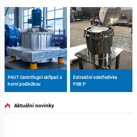
PAUT Centrifugní skřípač s
Extrakční odstředivka
horní podložkou
PSB.P
Aktuální novinky