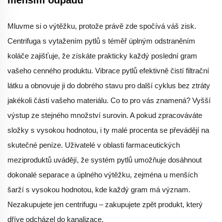
menším odpadu
Mluvme si o výtěžku, protože právě zde spočívá váš zisk.
Centrifuga s vytažením pytlů s téměř úplným odstraněním
koláče zajišťuje, že získáte prakticky každý poslední gram
vašeho cenného produktu. Vibrace pytlů efektivně čistí filtrační
látku a obnovuje ji do dobrého stavu pro další cyklus bez ztráty
jakékoli části vašeho materiálu. Co to pro vás znamená? Vyšší
výstup ze stejného množství surovin. A pokud zpracováváte
složky s vysokou hodnotou, i ty malé procenta se převádějí na
skutečné peníze. Uživatelé v oblasti farmaceutických
meziproduktů uvádějí, že systém pytlů umožňuje dosáhnout
dokonalé separace a úplného výtěžku, zejména u menších
šarží s vysokou hodnotou, kde každý gram má význam.
Nezakupujete jen centrifugu – zakupujete zpět produkt, který
dříve odcházel do kanalizace.