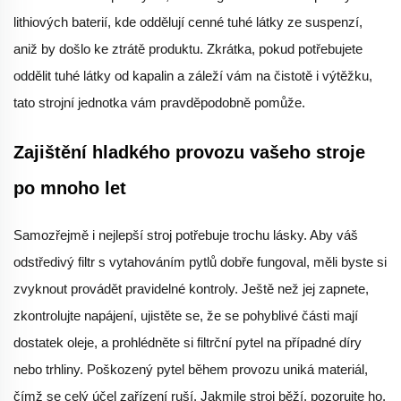
lithiových baterií, kde oddělují cenné tuhé látky ze suspenzí,
aniž by došlo ke ztrátě produktu. Zkrátka, pokud potřebujete
oddělit tuhé látky od kapalin a záleží vám na čistotě i výtěžku,
tato strojní jednotka vám pravděpodobně pomůže.
Zajištění hladkého provozu vašeho stroje
po mnoho let
Samozřejmě i nejlepší stroj potřebuje trochu lásky. Aby váš
odstředivý filtr s vytahováním pytlů dobře fungoval, měli byste si
zvyknout provádět pravidelné kontroly. Ještě než jej zapnete,
zkontrolujte napájení, ujistěte se, že se pohyblivé části mají
dostatek oleje, a prohlédněte si filtrční pytel na případné díry
nebo trhliny. Poškozený pytel během provozu uniká materiál,
čímž se celý účel zařízení ruší. Jakmile stroj běží, pozorujte ho.