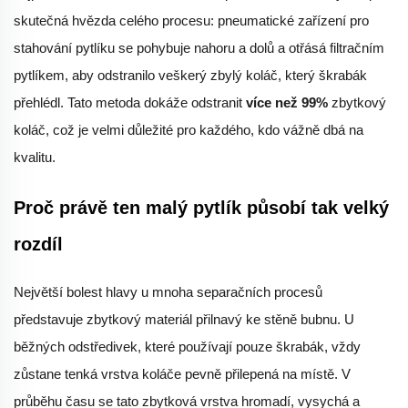
skutečná hvězda celého procesu: pneumatické zařízení pro
stahování pytlíku se pohybuje nahoru a dolů a otřásá filtračním
pytlíkem, aby odstranilo veškerý zbylý koláč, který škrabák
přehlédl. Tato metoda dokáže odstranit
více než 99%
zbytkový
koláč, což je velmi důležité pro každého, kdo vážně dbá na
kvalitu.
Proč právě ten malý pytlík působí tak velký
rozdíl
Největší bolest hlavy u mnoha separačních procesů
představuje zbytkový materiál přilnavý ke stěně bubnu. U
běžných odstředivek, které používají pouze škrabák, vždy
zůstane tenká vrstva koláče pevně přilepená na místě. V
průběhu času se tato zbytková vrstva hromadí, vysychá a