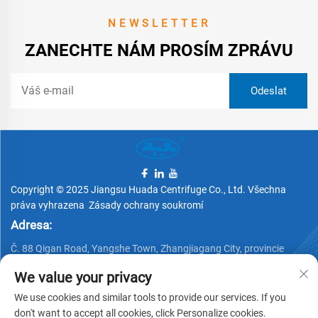
NEWSLETTER
ZANECHTE NÁM PROSÍM ZPRÁVU
Copyright © 2025 Jiangsu Huada Centrifuge Co., Ltd. Všechna
práva vyhrazena
Zásady ochrany soukromí
Adresa:
Č. 88 Qigan Road, Yangshe Town, Zhangjiagang City, provincie
Jiangsu, Čína
We value your privacy
Telefon:
We use cookies and similar tools to provide our services. If you
+86 15162337620
don't want to accept all cookies, click Personalize cookies.