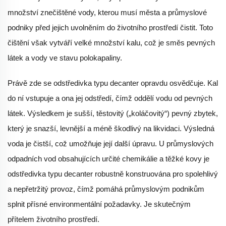
množství znečištěné vody, kterou musí města a průmyslové
podniky před jejich uvolněním do životního prostředí čistit. Toto
čištění však vytváří velké množství kalu, což je směs pevných
látek a vody ve stavu polokapaliny.
Právě zde se odstředivka typu decanter opravdu osvědčuje. Kal
do ní vstupuje a ona jej odstředí, čímž oddělí vodu od pevných
látek. Výsledkem je sušší, těstovitý („koláčovitý“) pevný zbytek,
který je snazší, levnější a méně škodlivý na likvidaci. Výsledná
voda je čistší, což umožňuje její další úpravu. U průmyslových
odpadních vod obsahujících určité chemikálie a těžké kovy je
odstředivka typu decanter robustně konstruována pro spolehlivý
a nepřetržitý provoz, čímž pomáhá průmyslovým podnikům
splnit přísné environmentální požadavky. Je skutečným
přítelem životního prostředí.