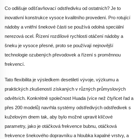
Co odlišuje odšťavňovací odstředivku od ostatních? Je to
inovativní konstrukce vysoce kvalitního provedení. Pro rotující
nádoby a vnitřní šnekové části se používá odolná speciální
nerezová ocel. Řízení rozdílové rychlosti otáčení nádoby a
šneku je vysoce přesné, proto se používají nejnovější
technologie ozubených převodovek a řízení s proměnnou
frekvencí.
Tato flexibilita je výsledkem desetiletí vývoje, výzkumu a
praktických zkušeností získaných v různých průmyslových
odvětvích. Konkrétně společnost Huada (více než čtyřicet řad a
přes 200 modelů) navrhla systémy odstředivých odstředivek s
kuželovým dnem tak, aby bylo možné upravit klíčové
parametry, jako je otáčková frekvence bubnu, otáčková
frekvence šnekového dopravníku a hloubka kapalné vrstvy, a