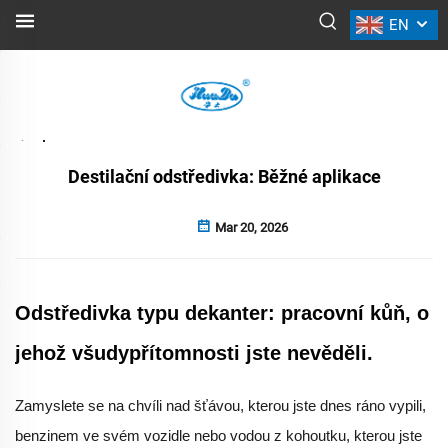
EN
NOVINKY
Zpět
Destilační odstředivka: Běžné aplikace
Mar 20, 2026
Odstředivka typu dekanter: pracovní kůň, o
jehož všudypřítomnosti jste nevěděli.
Zamyslete se na chvíli nad šťávou, kterou jste dnes ráno vypili,
benzinem ve svém vozidle nebo vodou z kohoutku, kterou jste