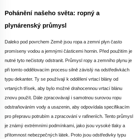
Pohánění našeho světa: ropný a
plynárenský průmysl
Daleko pod povrchem Země jsou ropa a zemní plyn často
promíseny vodou a jemnými částicemi hornin. Před použitím je
nutné tyto nečistoty odstranit. Průmysl ropy a zemního plynu je
při tomto oddělovacím procesu silně závislý na odstředivkách
typu dekanter. Ty se používají k oddělení vrtací blány od
vrtaných třísek, aby bylo možné drahocennou vrtací blánu
znovu použít. Dále zpracovávají i samotnou surovou ropu
odstraňováním vody a usazenin, aby odpovídala specifikacím
pro přepravu potrubím a zpracování v rafineriích. Tento průmysl
je známý extrémními podmínkami, jako jsou vysoké tlaky a
přítomnost nebezpečných látek. Proto jsou odstředivky typu