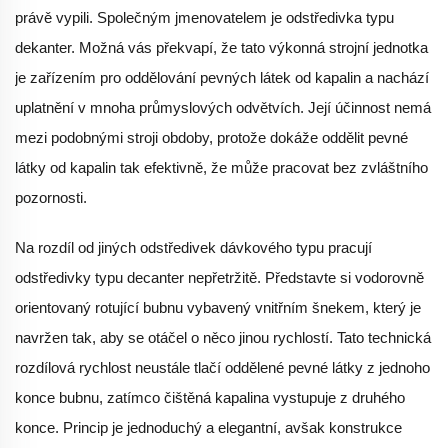
právě vypili. Společným jmenovatelem je odstředivka typu
dekanter. Možná vás překvapí, že tato výkonná strojní jednotka
je zařízením pro oddělování pevných látek od kapalin a nachází
uplatnění v mnoha průmyslových odvětvích. Její účinnost nemá
mezi podobnými stroji obdoby, protože dokáže oddělit pevné
látky od kapalin tak efektivně, že může pracovat bez zvláštního
pozornosti.
Na rozdíl od jiných odstředivek dávkového typu pracují
odstředivky typu decanter nepřetržitě. Představte si vodorovně
orientovaný rotující bubnu vybavený vnitřním šnekem, který je
navržen tak, aby se otáčel o něco jinou rychlostí. Tato technická
rozdílová rychlost neustále tlačí oddělené pevné látky z jednoho
konce bubnu, zatímco čištěná kapalina vystupuje z druhého
konce. Princip je jednoduchý a elegantní, avšak konstrukce