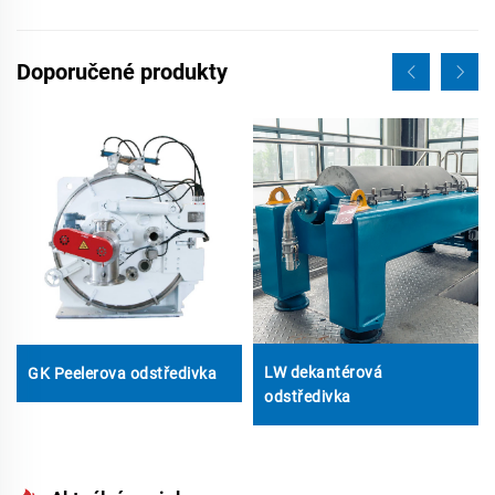
Doporučené produkty
LW dekantérová
GK Peelerova odstředivka
odstředivka