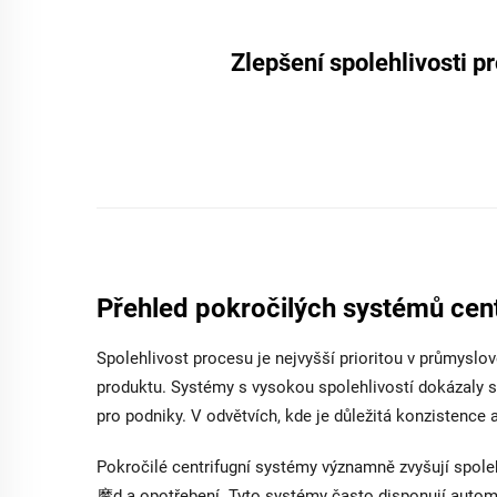
Zlepšení spolehlivosti 
Přehled pokročilých systémů cent
Spolehlivost procesu je nejvyšší prioritou v průmyslové
produktu. Systémy s vysokou spolehlivostí dokázaly s
pro podniky. V odvětvích, kde je důležitá konzistence a
Pokročilé centrifugní systémy významně zvyšují spole
摩d a opotřebení. Tyto systémy často disponují autom