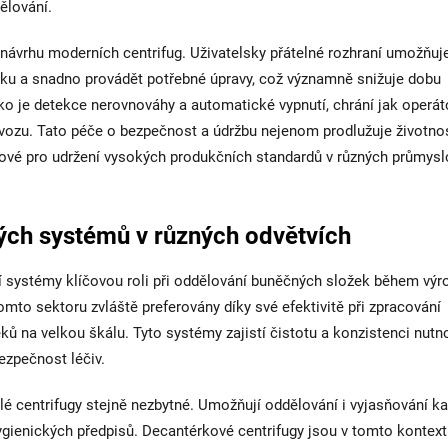
ělování.
návrhu moderních centrifug. Uživatelsky přátelné rozhraní umožňuj
iku a snadno provádět potřebné úpravy, což významně snižuje dobu
ko je detekce nerovnováhy a automatické vypnutí, chrání jak operát
rovozu. Tato péče o bezpečnost a údržbu nejenom prodlužuje životno
klíčové pro udržení vysokých produkčních standardů v různých průmys
vých systémů v různých odvětvích
í systémy klíčovou roli při oddělování buněčných složek během výr
mto sektoru zvláště preferovány díky své efektivitě při zpracování
éků na velkou škálu. Tyto systémy zajistí čistotu a konzistenci nutn
ezpečnost léčiv.
 centrifugy stejně nezbytné. Umožňují oddělování i vyjasňování ka
hygienických předpisů. Decantérkové centrifugy jsou v tomto kontex