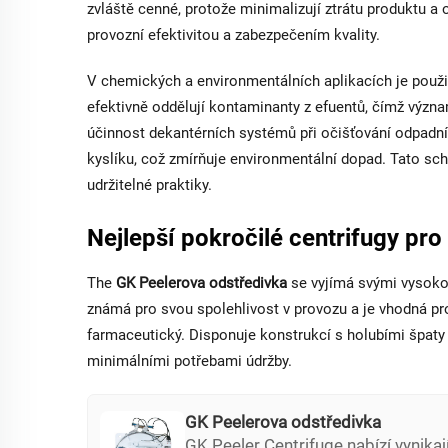
zvláště cenné, protože minimalizují ztrátu produktu a 
provozní efektivitou a zabezpečením kvality.
V chemických a environmentálních aplikacích je použit
efektivně oddělují kontaminanty z efuentů, čímž význ
účinnost dekantérních systémů při očišťování odpadn
kyslíku, což zmírňuje environmentální dopad. Tato s
udržitelné praktiky.
Nejlepší pokročilé centrifugy pro
The
GK Peelerova odstředivka
se vyjímá svými vysoko
známá pro svou spolehlivost v provozu a je vhodná pr
farmaceutický. Disponuje konstrukcí s holubími špaty 
minimálními potřebami údržby.
GK Peelerova odstředivka
GK Peeler Centrifuge nabízí vynikají