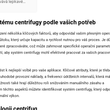
ovává lepkavé
rotiproudové
 a optimální
tému centrifugy podle vašich potřeb
zení několika klíčových faktorů, aby odpovídal vašim přesným ope
u, který určuje kapacitu a rychlost nutnou pro váš proces. Je dů
, které zpracováváte, což může zahrnovat specifické operační parametr
istí, aby systém centrifugy mohl efektivně pracovat za vašich pracov
 k nejlepší volbě pro vaše aplikace. Klíčové atributy, které je třeb
ouhodobé provozní náklady, a frekvenci údržbních intervalů, která má
žnosti také hrají důležitou roli snižováním manuálního zásahu a
 těchto aspektů můžete identifikovat systém centrifugy, který odp
mální výkon.
ogii centrifug