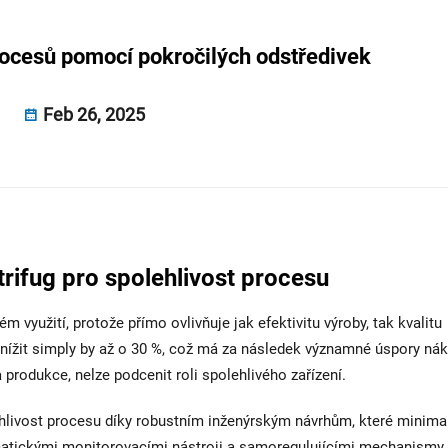
procesů pomocí pokročilých odstředivek
Feb 26, 2025
rifug pro spolehlivost procesu
m využití, protože přímo ovlivňuje jak efektivitu výroby, tak kvalitu
nížit simply by až o 30 %, což má za následek významné úspory ná
 produkce, nelze podcenit roli spolehlivého zařízení.
hlivost procesu díky robustním inženýrským návrhům, které minimal
atickými monitorovacími nástroji a samoregulujícími mechanismy,