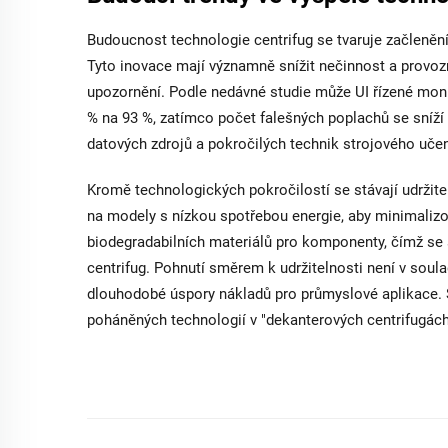
Budoucnost technologie centrifug se tvaruje začlenění
Tyto inovace mají významně snížit nečinnost a provoz
upozornění. Podle nedávné studie může UI řízené monit
% na 93 %, zatímco počet falešných poplachů se sníží 
datových zdrojů a pokročilých technik strojového učen
Kromě technologických pokročilostí se stávají udržitel
na modely s nízkou spotřebou energie, aby minimalizo
biodegradabilních materiálů pro komponenty, čímž se
centrifug. Pohnutí směrem k udržitelnosti není v soul
dlouhodobé úspory nákladů pro průmyslové aplikace. S
poháněných technologií v "dekanterových centrifugách