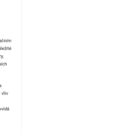
račním
ležité
y,
ních
a
 vliv
ovídá