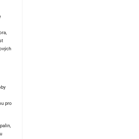
e
ora,
st
lových
oby
ou pro
palin,
tu