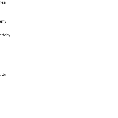
mezi
témy
otřeby
. Je