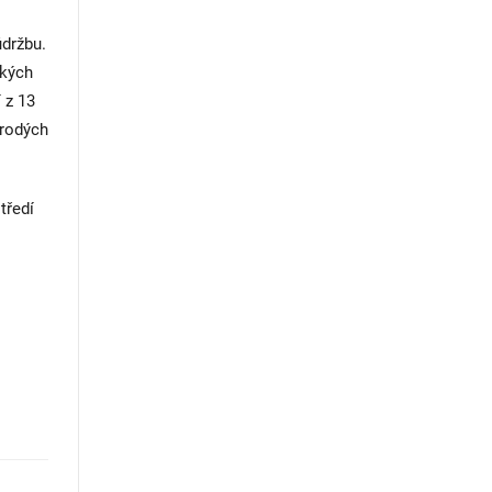
údržbu.
ských
 z 13
orodých
tředí