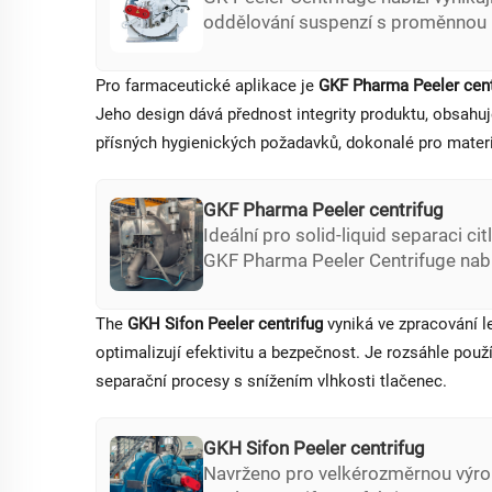
oddělování suspenzí s proměnnou 
velikostí částic. Je široce používán
odvětvích, včetně automatizovanýc
Pro farmaceutické aplikace je
GKF Pharma Peeler cen
několika bezpečnostních funkcí.
Jeho design dává přednost integrity produktu, obsahuj
přísných hygienických požadavků, dokonalé pro materi
GKF Pharma Peeler centrifug
Ideální pro solid-liquid separaci cit
GKF Pharma Peeler Centrifuge nab
zpracování a vysoký výkon s možnos
pro prevenci křížového kontaminac
The
GKH Sifon Peeler centrifug
vyniká ve zpracování 
optimalizují efektivitu a bezpečnost. Je rozsáhle použ
separační procesy s snížením vlhkosti tlačenec.
GKH Sifon Peeler centrifug
Navrženo pro velkérozměrnou výr