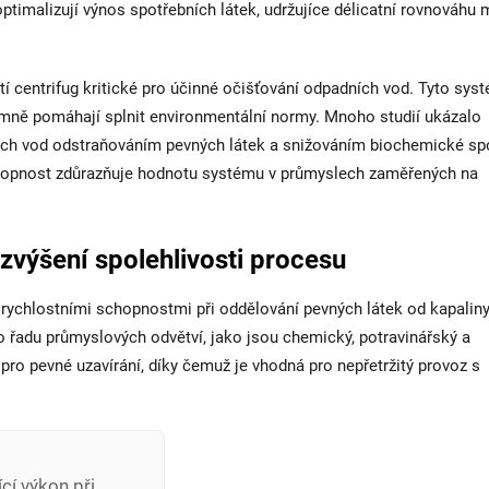
optimalizují výnos spotřebních látek, udržujíce délicatní rovnováhu 
í centrifug kritické pro účinné očišťování odpadních vod. Tyto sys
amně pomáhají splnit environmentální normy. Mnoho studií ukázalo
ích vod odstraňováním pevných látek a snižováním biochemické sp
chopnost zdůrazňuje hodnotu systému v průmyslech zaměřených na
 zvýšení spolehlivosti procesu
rychlostními schopnostmi při oddělování pevných látek od kapaliny
o řadu průmyslových odvětví, jako jsou chemický, potravinářský a
pro pevné uzavírání, díky čemuž je vhodná pro nepřetržitý provoz s
cí výkon při