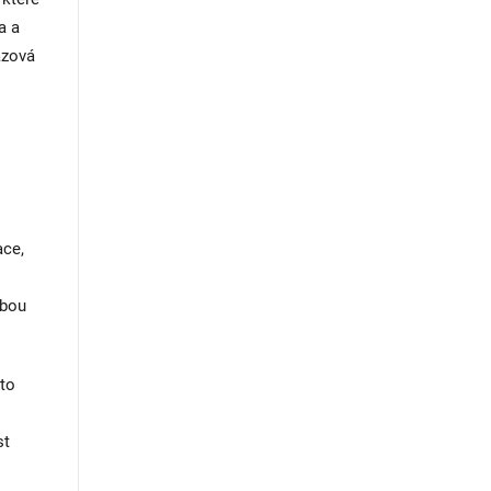
a a
ázová
ace,
lbou
ato
st