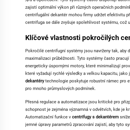
zajistí optimální výkon při různých operačních podmín
centrifugální dekantér mohou firmy udržet efektivitu p
centrifuga se dále zvyšuje spolehlivost systému, co
Klíčové vlastnosti pokročilých c
Pokročilé centrifugní systémy jsou navrženy tak, aby d
maximalizaci průběžnosti. Tyto systémy často pracují
energeticky úspornými motory, které minimalizují prov
které vyžadují rychlé výsledky a velkou kapacitu, jak
dekantéry
technologie poskytuje robustní rámec pro e
pro mnoho průmyslových podmínek.
Přesná regulace a automatizace jsou kritické pro přiz
schopnost je zejména významná v odvětvích, kde je kri
Automatizační funkce v
centrifugy s dekantérem
sníže
jemné úpravy parametrů zpracování zajistí, aby tyto s