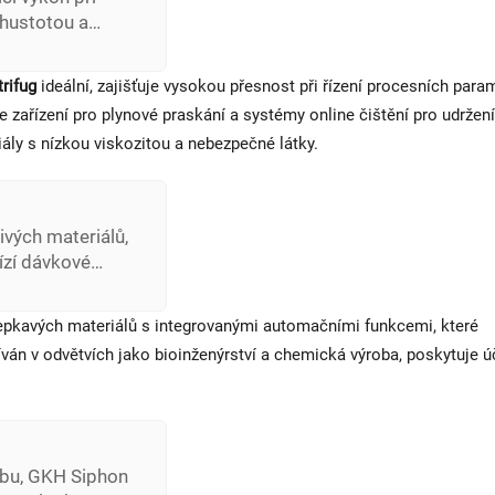
hustotou a
 v různých
h ovládání a
trifug
ideální, zajišťuje vysokou přesnost při řízení procesních para
e zařízení pro plynové praskání a systémy online čištění pro udržení
ály s nízkou viskozitou a nebezpečné látky.
livých materiálů,
ízí dávkové
tí online čištění
e.
lepkavých materiálů s integrovanými automačními funkcemi, které
íván v odvětvích jako bioinženýrství a chemická výroba, poskytuje ú
obu, GKH Siphon