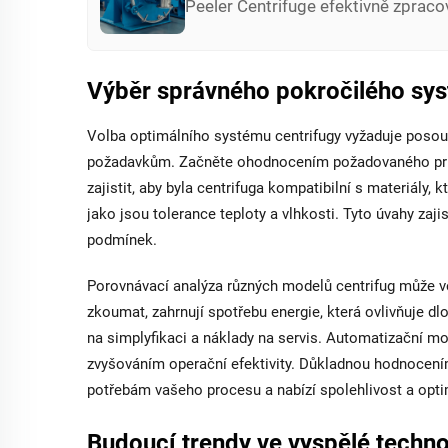
Peeler Centrifuge efektivně zprac
materiály a nabízí funkce jako je p
očišťování pro delší životnost filtru
bezpečnost provozu.
Výběr správného pokročilého sys
Volba optimálního systému centrifugy vyžaduje posou
požadavkům. Začněte ohodnocením požadovaného průtok
zajistit, aby byla centrifuga kompatibilní s materiály
jako jsou tolerance teploty a vlhkosti. Tyto úvahy zaj
podmínek.
Porovnávací analýza různých modelů centrifug může vést
zkoumat, zahrnují spotřebu energie, která ovlivňuje dl
na simplyfikaci a náklady na servis. Automatizační mo
zvyšováním operační efektivity. Důkladnou hodnocením
potřebám vašeho procesu a nabízí spolehlivost a opti
Budoucí trendy ve vyspělé technol