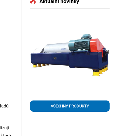
Aktuální novinky
kladů
VŠECHNY PRODUKTY
izují
 které