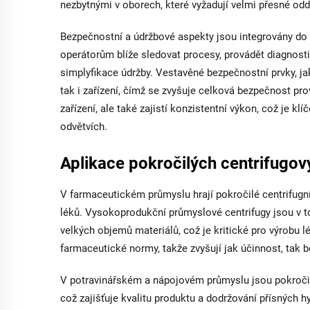
nezbytnými v oborech, které vyžadují velmi přesné odd
Bezpečnostní a údržbové aspekty jsou integrovány do 
operátorům blíže sledovat procesy, provádět diagnost
simplyfikace údržby. Vestavěné bezpečnostní prvky, ja
tak i zařízení, čímž se zvyšuje celková bezpečnost p
zařízení, ale také zajistí konzistentní výkon, což je 
odvětvích.
Aplikace pokročilých centrifugo
V farmaceutickém průmyslu hrají pokročilé centrifugn
léků. Vysokoprodukční průmyslové centrifugy jsou v to
velkých objemů materiálů, což je kritické pro výrobu l
farmaceutické normy, takže zvyšují jak účinnost, tak b
V potravinářském a nápojovém průmyslu jsou pokročilé
což zajišťuje kvalitu produktu a dodržování přísných 