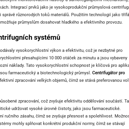
kách. Integrací prvků jako je vysokoprodukční průmyslová centrifug
ři správě různorodých toků materiálů. Použitím technologií jako tříf
ž umožňuje průmyslům dosahovat hladkého a efektivního provozu.
entrifugních systémů
odávaly vysokorychlostní výkon a efektivitu, což je nezbytné pro
 rychlostmi přesahujícími 10 000 otáček za minutu a jsou vybaveny
ozní náklady. Tato vysokorychlostní schopnost je klíčová pro aplik
o jsou farmaceutický a biotechnologický průmysl.
Centrifugátor pro
fektivní zpracování velkých objemů, čímž se stává preferovanou vo
působené zpracování, což zvyšuje efektivitu oddělování součástí. T
tické udržovat vysoké úrovně čistoty, jako jsou farmaceutické.
ní ručního zásahu, čímž se zvyšuje přesnost a spolehlivost. Možno
ystémy mohly splňovat konkrétní produkční normy, čímž se stávají