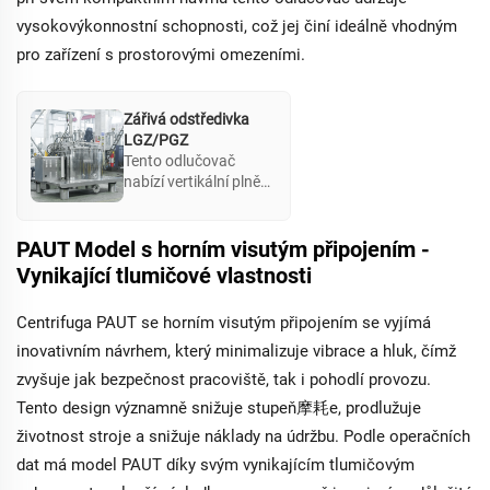
vysokovýkonnostní schopnosti, což jej činí ideálně vhodným
pro zařízení s prostorovými omezeními.
Zářivá odstředivka
LGZ/PGZ
Tento odlučovač
nabízí vertikální plně
automatický filtracní
proces, který využívá
středivou sílu pro
PAUT Model s horním visutým připojením -
oddělování pevné
Vynikající tlumičové vlastnosti
látky od kapaliny. Je
vhodný pro
Centrifuga PAUT se horním visutým připojením se vyjímá
zpracování toxických
a hořlavých látek a
inovativním návrhem, který minimalizuje vibrace a hluk, čímž
může být ovládán
zvyšuje jak bezpečnost pracoviště, tak i pohodlí provozu.
vzdáleně pro efektivní
Tento design významně snižuje stupeň摩耗e, prodlužuje
zpracování.
životnost stroje a snižuje náklady na údržbu. Podle operačních
dat má model PAUT díky svým vynikajícím tlumičovým