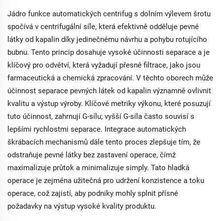
Jádro funkce automatických centrifug s dolním výlevem šrotu
spočívá v centrifugální síle, která efektivně odděluje pevné
látky od kapalin díky jedinečnému návrhu a pohybu rotujícího
bubnu. Tento princip dosahuje vysoké účinnosti separace a je
klíčový pro odvětví, která vyžadují přesné filtrace, jako jsou
farmaceutická a chemická zpracování. V těchto oborech může
účinnost separace pevných látek od kapalin významně ovlivnit
kvalitu a výstup výroby. Klíčové metriky výkonu, které posuzují
tuto účinnost, zahrnují G-sílu; vyšší G-síla často souvisí s
lepšími rychlostmi separace. Integrace automatických
škrábacích mechanismů dále tento proces zlepšuje tím, že
odstraňuje pevné látky bez zastavení operace, čímž
maximalizuje průtok a minimalizuje simply. Tato hladká
operace je zejména užitečná pro udržení konzistence a toku
operace, což zajistí, aby podniky mohly splnit přísné
požadavky na výstup vysoké kvality produktu.