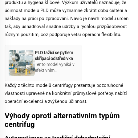
produktu a hygiena klíčové. Výzkum uživatelů naznačuje, že
účinnost modelu PLD může významně zkrátit dobu čištění a
náklady na práci po zpracování. Navíc je návrh modelu určen
tak, aby usnadňoval snadné údržby a rychlou přizpůsobivost
různým použitím, což podporuje větší operační flexibilitu.
PLD tažící se pytlem
skřípací odstředivka
Tento model vyniká v
efektivním
odstraňování
filtracních tlačenek, je
Každý z těchto modelů centrifugy prezentuje pozoruhodné
vhodný pro
vlastnosti upravené na konkrétní průmyslové potřeby, nabízí
oddělování materiálů
s vysokou čistotou
operační excelenci a zvýšenou účinnost.
vyžadujících přísné
hygienické normy. S
Výhody oproti alternativním typům
integrovaným
centrifug
systémem CIP zajistí
důkladné čištění a
efektivní operace s