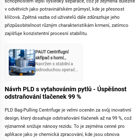
schopnostem lepší výsledky separace, což je zejména důležité
v odvětvích jako potravinářském průmysl, kde je přesnost
klíčová. Zpětná vazba od uživatelů dále zdůrazňuje jeho
přizpůsobitelnost různým charakteristikám krmení, zatímco
zajišťuje konzistentní procesní stabilitu.
PAUT Centrifugní
skřípač s horní
podložkou
Navržen s stabilní a
jednoduchou operační
strukturou, tento
model nabízí vynikající
tlumičové vlastnosti a
Návrh PLD s vytahováním pytlů - Úspěšnost
vysokou efektivitu. Je
odstraňování tlačenek 99 %
vhodný pro
zpracování široké
PLD Bag-Pulling Centrifuge je velmi oceněn za svůj inovativní
škály materiálů a
integruje
design, který dosahuje odstraňování tlačenek až na 99 %, což
automatickou
významně snižuje nánosy rezidu. To je zejména cenné pro
kontrolu a více funkcí
aplikace jako je chemická zpracování, kde jsou obnova
ochrany bezpečnosti.