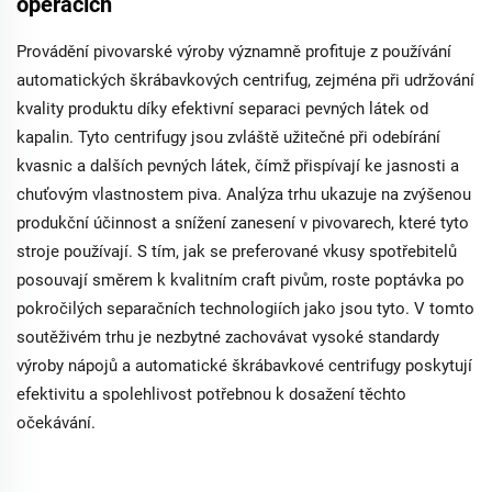
operacích
Provádění pivovarské výroby významně profituje z používání
automatických škrábavkových centrifug, zejména při udržování
kvality produktu díky efektivní separaci pevných látek od
kapalin. Tyto centrifugy jsou zvláště užitečné při odebírání
kvasnic a dalších pevných látek, čímž přispívají ke jasnosti a
chuťovým vlastnostem piva. Analýza trhu ukazuje na zvýšenou
produkční účinnost a snížení zanesení v pivovarech, které tyto
stroje používají. S tím, jak se preferované vkusy spotřebitelů
posouvají směrem k kvalitním craft pivům, roste poptávka po
pokročilých separačních technologiích jako jsou tyto. V tomto
soutěživém trhu je nezbytné zachovávat vysoké standardy
výroby nápojů a automatické škrábavkové centrifugy poskytují
efektivitu a spolehlivost potřebnou k dosažení těchto
očekávání.