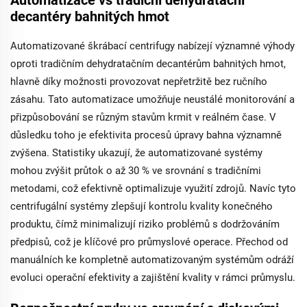
Automatizace vs tradiční dehydratační
minimalizovaným
decantéry bahnitých hmot
vibracím zatížením.
Automatizované škrábací centrifugy nabízejí významné výhody
oproti tradičním dehydratačním decantérům bahnitých hmot,
hlavně díky možnosti provozovat nepřetržitě bez ručního
zásahu. Tato automatizace umožňuje neustálé monitorování a
přizpůsobování se různým stavům krmit v reálném čase. V
důsledku toho je efektivita procesů úpravy bahna významně
zvýšena. Statistiky ukazují, že automatizované systémy
mohou zvýšit průtok o až 30 % ve srovnání s tradičními
metodami, což efektivně optimalizuje využití zdrojů. Navíc tyto
centrifugální systémy zlepšují kontrolu kvality konečného
produktu, čímž minimalizují riziko problémů s dodržováním
předpisů, což je klíčové pro průmyslové operace. Přechod od
manuálních ke kompletně automatizovaným systémům odráží
evoluci operační efektivity a zajištění kvality v rámci průmyslu.