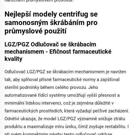
náročném průmyslovém prostředí.
Nejlepší modely centrifug se
samonosným škrábáním pro
průmyslové použití
LGZ/PGZ Odlučovač se škrábacím
mechanismem - Efičnost farmaceutické
kvality
Odlučovač LGZ/PGZ se škrábacím mechanismem je navržen
tak, aby splňoval přísné farmaceutické normy a zajišťoval
sterilní podmínky během celého provozu. Jeho
automatizované řídící systémy umožňují vyšší přesnost a
minimální lidskou intervenci, což je zejména důležité v
farmaceutických prostředích, která vyžadují pečlivé zacházení.
Odvětví ukazuje, že model LGZ/PGZ významně snižuje ztrátu
produktu a maximalizuje míru úniku, čímž zvyšuje rentabilitu. I
při svém kompaktním návrhu tento odlučovač udržuje