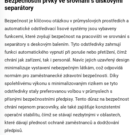
Bezpečnostní prvky ve srovnání s diskovými
separátory
Bezpečnost je klíčovou otázkou v průmyslových prostředích a
automatické odstředivací lisové systémy jsou vybaveny
funkcemi, které zvyšují bezpečnost na pracovišti ve srovnání s
separátory s deskovým balením. Tyto odstředivky zahrnují
funkci automatického vypnutí při poruše nebo přetížení, čímž
chrání jak zařízení, tak i personál. Navíc jejich uzavřený design
minimalizuje vystavení nebezpečným látkám, což odpovídá
normám pro zaměstnanecké zdravotní bezpečnosti. Díky
spolehlivému výkonu s minimalizovaným rizikem se tyto
odstředivky staly preferovanou volbou v průmyslech s
přísnými bezpečnostními předpisy. Tento důraz na bezpečnost
chrání nejenom pracovníky, ale také zajišťuje konzistentní
operační stabilitu, čímž se stávají nezbytnými v oblastech,
které dávají přednost ochraně zaměstnanců a dodržování
předpisů.