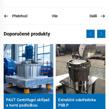
Předchozí
Další
Vše
Doporučené produkty
PAUT Centrifugní skřípač
Extrakční odstředivka
s horní podložkou
PSB.P