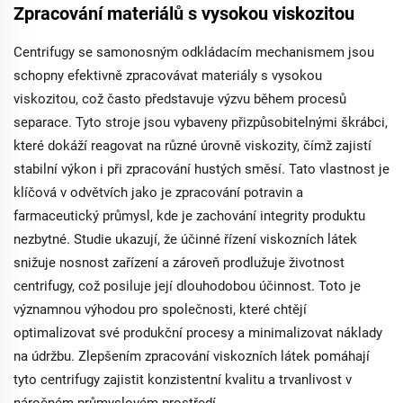
Zpracování materiálů s vysokou viskozitou
Centrifugy se samonosným odkládacím mechanismem jsou
schopny efektivně zpracovávat materiály s vysokou
viskozitou, což často představuje výzvu během procesů
separace. Tyto stroje jsou vybaveny přizpůsobitelnými škrábci,
které dokáží reagovat na různé úrovně viskozity, čímž zajistí
stabilní výkon i při zpracování hustých směsí. Tato vlastnost je
klíčová v odvětvích jako je zpracování potravin a
farmaceutický průmysl, kde je zachování integrity produktu
nezbytné. Studie ukazují, že účinné řízení viskozních látek
snižuje nosnost zařízení a zároveň prodlužuje životnost
centrifugy, což posiluje její dlouhodobou účinnost. Toto je
významnou výhodou pro společnosti, které chtějí
optimalizovat své produkční procesy a minimalizovat náklady
na údržbu. Zlepšením zpracování viskozních látek pomáhají
tyto centrifugy zajistit konzistentní kvalitu a trvanlivost v