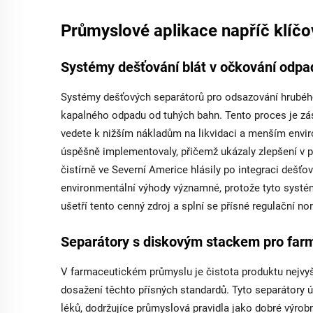
Průmyslové aplikace napříč klíč
Systémy dešťování blát v očkování odpa
Systémy dešťových separátorů pro odsazování hrubého t
kapalného odpadu od tuhých bahn. Tento proces je zás
vedete k nižším nákladům na likvidaci a menším envi
úspěšně implementovaly, přičemž ukázaly zlepšení v p
čistírně ve Severní Americe hlásily po integraci dešť
environmentální výhody významné, protože tyto systém
ušetří tento cenný zdroj a splní se přísné regulační no
Separátory s diskovým stackem pro farm
V farmaceutickém průmyslu je čistota produktu nejvyš
dosažení těchto přísných standardů. Tyto separátory ú
léků, dodržujíce průmyslová pravidla jako dobré výro