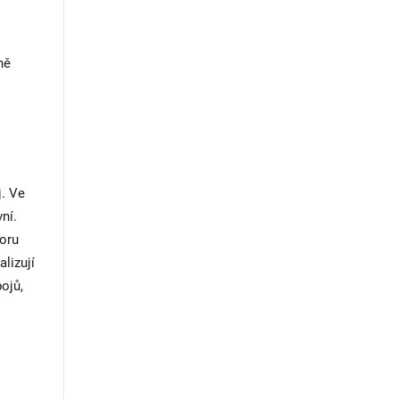
ně
j. Ve
ní.
boru
lizují
ojů,