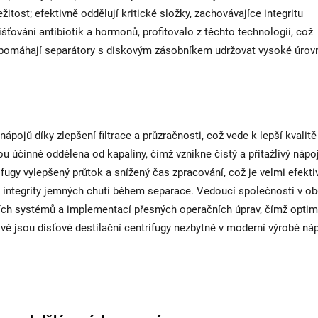
žitost; efektivně oddělují kritické složky, zachovávajíce integritu
ování antibiotik a hormonů, profitovalo z těchto technologií, což
 pomáhají separátory s diskovým zásobníkem udržovat vysoké úrov
ápojů díky zlepšení filtrace a průzračnosti, což vede k lepší kvalitě
ou účinně oddělena od kapaliny, čímž vznikne čistý a přitažlivý nápo
fugy vylepšený průtok a snížený čas zpracování, což je velmi efektiv
ní integrity jemných chutí během separace. Vedoucí společnosti v o
ících systémů a implementací přesných operačních úprav, čímž optima
vě jsou disťové destilační centrifugy nezbytné v moderní výrobě náp