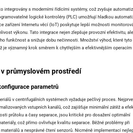
 integrovány s moderními řídícími systémy, což zvyšuje automatiz
ogramovatelné logické kontroléry (PLC) umožňují hladkou automati
ace zařízení Internetu věcí (IoT) poskytuje lepší možnosti monitorov
ivost výkonu. Tato integrace nejen zlepšuje provozní efektivitu, al
jeho funkčnost a snižuje dobu nečinnosti. Množství výhod, které tyto
 což je významný krok směrem k chytřejším a efektivnějším operacím
 v průmyslovém prostředí
konfigurace parametrů
iálů v centrifugálních systémech vyžaduje pečlivý proces. Nejprve
malizovaných vstupních kanálů, což zajišťuje minimální zátěž a efek
osti průtoku a časy separace, jsou kritické pro dosažení optimální
 materiály, což přímo ovlivňuje kvalitu separace. Běžné problémy při
ci materiálů a nesprávné čtení senzorů. Nicméně implementací nejle