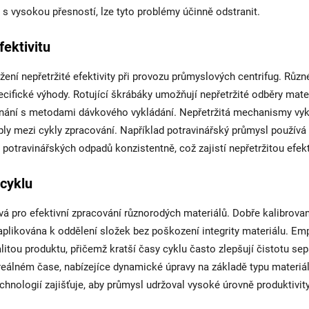
ů s vysokou přesností, lze tyto problémy účinně odstranit.
ektivitu
ní nepřetržité efektivity při provozu průmyslových centrifug. Různ
pecifické výhody. Rotující škrábáky umožňují nepřetržité odběry mate
vnání s metodami dávkového vykládání. Nepřetržitá mechanismy vyk
y mezi cykly zpracování. Například potravinářský průmysl používá
potravinářských odpadů konzistentně, což zajistí nepřetržitou efekt
 cyklu
ová pro efektivní zpracování různorodých materiálů. Dobře kalibrova
ě aplikována k oddělení složek bez poškození integrity materiálu. Em
itou produktu, přičemž kratší časy cyklu často zlepšují čistotu sep
eálném čase, nabízejíce dynamické úpravy na základě typu materiá
nologií zajišťuje, aby průmysl udržoval vysoké úrovně produktivity