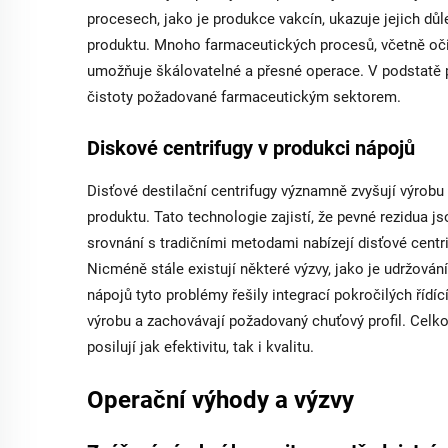
procesech, jako je produkce vakcín, ukazuje jejich důle
produktu. Mnoho farmaceutických procesů, včetně očišť
umožňuje škálovatelné a přesné operace. V podstatě
čistoty požadované farmaceutickým sektorem.
Diskové centrifugy v produkci nápojů
Disťové destilační centrifugy významně zvyšují výrobu n
produktu. Tato technologie zajistí, že pevné rezidua js
srovnání s tradičními metodami nabízejí disťové centri
Nicméně stále existují některé výzvy, jako je udržová
nápojů tyto problémy řešily integrací pokročilých říd
výrobu a zachovávají požadovaný chuťový profil. Celko
posilují jak efektivitu, tak i kvalitu.
Operační výhody a výzvy