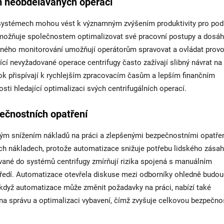
ím neobdělávaných operací
 systémech mohou vést k významným zvýšením produktivity pro pod
možňuje společnostem optimalizovat své pracovní postupy a dosá
áleného monitorování umožňují operátorům spravovat a ovládat provo
jící nevyžadované operace centrifugy často zažívají slibný návrat na
tok přispívají k rychlejším zpracovacím časům a lepším finančním
sti hledající optimalizaci svých centrifugálních operací.
pečnostních opatření
ým snížením nákladů na práci a zlepšenými bezpečnostními opatře
ých nákladech, protože automatizace snižuje potřebu lidského zásah
vané do systémů centrifugy zmírňují rizika spojená s manuálním
tředí. Automatizace otevřela diskuse mezi odborníky ohledně budou
 i když automatizace může změnit požadavky na práci, nabízí také
h na správu a optimalizaci vybavení, čímž zvyšuje celkovou bezpečno