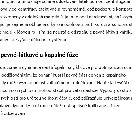
ní rotaci a umožňuje účinné oddělování látek pomocí centrifugální s
povaly do centrifugy efektivně a rovnoměrně, což podporuje konzist
 vyrobeny z odolných materiálů, jako je ocel nerdzavějící, což zvyš
jící je zejména oblíbená díky své odolnosti proti korozi a schopnost
raje klíčovou roli tím, že neustále odstraňuje pevné látky z vnitřk
 směsi a zvyšuje účinnost systému.
í pevné-látkové a kapalné fáze
orozumění dynamice centrifugální síly klíčové pro optimalizaci účin
uje oddělování tím, že pohání hustší pevné částice ven z kapalného
 síly může významně ovlivnit účinnost oddělování. Například vyšší sí
mco nižší rychlosti mohou stačit pro větší částice. Výpočty často z
rychlosti pro určitou velikost částic, což zdůrazňuje univerzálnost 
kové dynamiky podtrhuje důležitost správné kalibrace a řízení
ků oddělování.