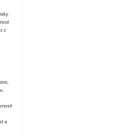
niky.
hnout
z z
ními.
u.
cnosti
st a