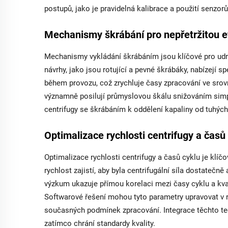
postupů, jako je pravidelná kalibrace a použití senzor
Mechanismy škrábání pro nepřetržitou ef
Mechanismy vykládání škrábáním jsou klíčové pro udrže
návrhy, jako jsou rotující a pevné škrábáky, nabízejí s
během provozu, což zrychluje časy zpracování ve sro
významně posilují průmyslovou škálu snižováním simpl
centrifugy se škrábáním k oddělení kapaliny od tuhých 
Optimalizace rychlosti centrifugy a časů
Optimalizace rychlosti centrifugy a časů cyklu je klíč
rychlost zajistí, aby byla centrifugální síla dostatečn
výzkum ukazuje přímou korelaci mezi časy cyklu a kval
Softwarové řešení mohou tyto parametry upravovat v r
současných podmínek zpracování. Integrace těchto tech
zatímco chrání standardy kvality.