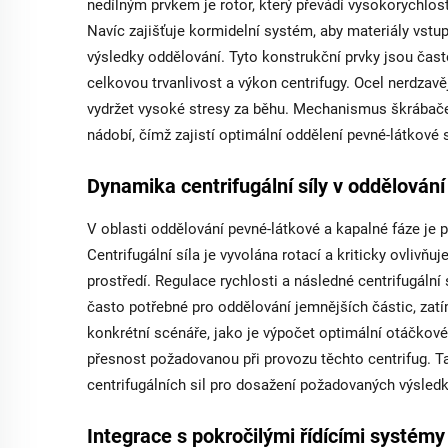
nedílným prvkem je rotor, který převádí vysokorychlost
Navíc zajišťuje kormidelní systém, aby materiály vstu
výsledky oddělování. Tyto konstrukční prvky jsou často
celkovou trvanlivost a výkon centrifugy. Ocel nerdzavě
vydržet vysoké stresy za běhu. Mechanismus škrábače h
nádobí, čímž zajistí optimální oddělení pevné-látkové
Dynamika centrifugální síly v oddělován
V oblasti oddělování pevné-látkové a kapalné fáze je p
Centrifugální síla je vyvolána rotací a kriticky ovlivň
prostředí. Regulace rychlosti a následné centrifugální
často potřebné pro oddělování jemnějších částic, zatí
konkrétní scénáře, jako je výpočet optimální otáčkové 
přesnost požadovanou při provozu těchto centrifug. Ta
centrifugálních sil pro dosažení požadovaných výsled
Integrace s pokročilými řídícími systémy