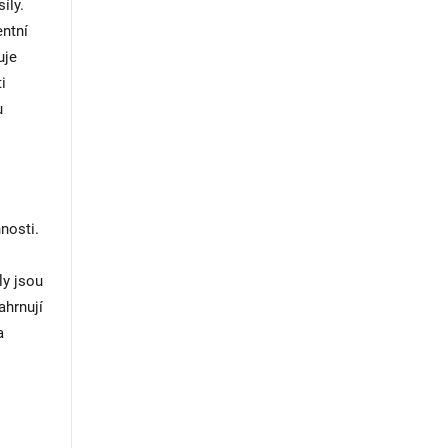
íly.
entní
uje
i
u
nosti.
ly jsou
ahrnují
a