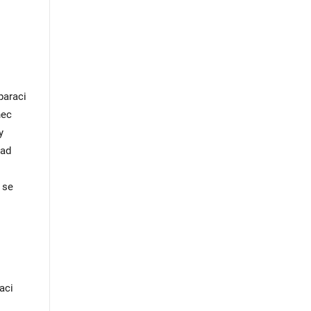
paraci
nec
y
lad
 se
aci