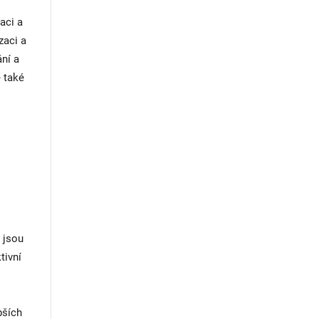
aci a
zaci a
ání a
e také
 jsou
tivní
pších