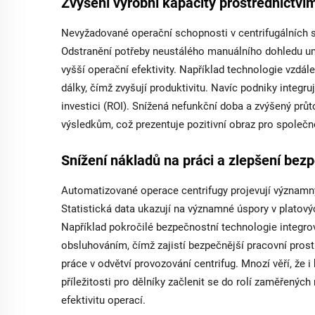
Zvýšení výrobní kapacity prostřednictv
Nevyžadované operační schopnosti v centrifugálních
Odstranění potřeby neustálého manuálního dohledu u
vyšší operační efektivity. Například technologie vzd
dálky, čímž zvyšují produktivitu. Navíc podniky integru
investici (ROI). Snížená nefunkční doba a zvýšený prů
výsledkům, což prezentuje pozitivní obraz pro společno
Snížení nákladů na práci a zlepšení bez
Automatizované operace centrifugy projevují významn
Statistická data ukazují na významné úspory v platov
Například pokročilé bezpečnostní technologie integro
obsluhováním, čímž zajistí bezpečnější pracovní pros
práce v odvětví provozování centrifug. Mnozí věří, že
příležitosti pro dělníky začlenit se do rolí zaměřenýc
efektivitu operací.