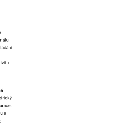
é
riálu
ládání
ivitu.
ná
pirický
arace.
lu a
,