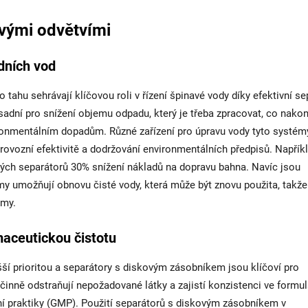
ovými odvětvími
dních vod
ahu sehrávají klíčovou roli v řízení špinavé vody díky efektivní se
adní pro snížení objemu odpadu, který je třeba zpracovat, co nako
ronmentálním dopadům. Různé zařízení pro úpravu vody tyto systém
rovozní efektivitě a dodržování environmentálních předpisů. Napřík
ových separátorů 30% snížení nákladů na dopravu bahna. Navíc jsou
y umožňují obnovu čisté vody, která může být znovu použita, takže
rmy.
aceutickou čistotu
ší prioritou a separátory s diskovým zásobníkem jsou klíčoví pro
činně odstraňují nepožadované látky a zajistí konzistenci ve formul
bní praktiky (GMP). Použití separátorů s diskovým zásobníkem v