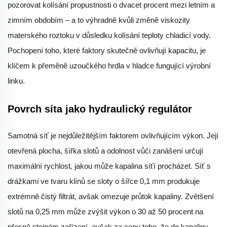
pozorovat kolísání propustnosti o dvacet procent mezi letním a
zimním obdobím – a to výhradně kvůli změně viskozity
materského roztoku v důsledku kolísání teploty chladicí vody.
Pochopení toho, které faktory skutečně ovlivňují kapacitu, je
klíčem k přeměně uzoučkého hrdla v hladce fungující výrobní
linku.
Povrch síta jako hydraulický regulátor
Samotná síť je nejdůležitějším faktorem ovlivňujícím výkon. Její
otevřená plocha, šířka slotů a odolnost vůči zanášení určují
maximální rychlost, jakou může kapalina síťí procházet. Síť s
drážkami ve tvaru klínů se sloty o šířce 0,1 mm produkuje
extrémně čistý filtrát, avšak omezuje průtok kapaliny. Zvětšení
slotů na 0,25 mm může zvýšit výkon o 30 až 50 procent na
přesně stejném zařízení, avšak za cenu toho, že do kapaliny