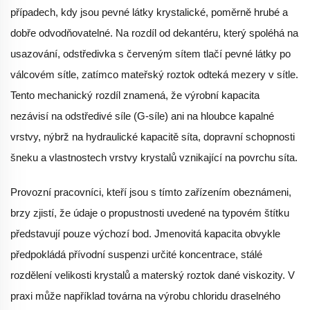
případech, kdy jsou pevné látky krystalické, poměrně hrubé a
dobře odvodňovatelné. Na rozdíl od dekantéru, který spoléhá na
usazování, odstředivka s červeným sítem tlačí pevné látky po
válcovém sítle, zatímco mateřský roztok odteká mezery v sítle.
Tento mechanický rozdíl znamená, že výrobní kapacita
nezávisí na odstředivé síle (G-síle) ani na hloubce kapalné
vrstvy, nýbrž na hydraulické kapacitě síta, dopravní schopnosti
šneku a vlastnostech vrstvy krystalů vznikající na povrchu síta.
Provozní pracovníci, kteří jsou s tímto zařízením obeznámeni,
brzy zjistí, že údaje o propustnosti uvedené na typovém štítku
představují pouze výchozí bod. Jmenovitá kapacita obvykle
předpokládá přívodní suspenzi určité koncentrace, stálé
rozdělení velikosti krystalů a materský roztok dané viskozity. V
praxi může například továrna na výrobu chloridu draselného