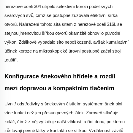
nerezové oceli 304 utrpělo selektivní korozi podél svých
svarových švů, čímž se postupně zužovala efektivní šířka
otvorů. Nahrazení tohoto síta sítem z nerezové oceli 316L se
stejnou jmenovitou šířkou otvorů okamžitě obnovilo původní
výkon. Zdálkově vypadalo síto nepoškozeně, avšak kumulativní
účinek koroze na mikroskopické úrovni postupně začal stroj
„dušit“.
Konfigurace šnekového hřídele a rozdíl
mezi dopravou a kompaktním tlačením
Uvnitř odstředivky s šnekovým čistícím systémem šnek plní
více funkcí než jen přesun pevných látek. Zároveň stlačuje
koláč, čímž z něj vytlačuje další vlhkost, a řídí dobu, po kterou
zůstávají pevné látky v kontaktu se síťkou. Vzdálenost závitů