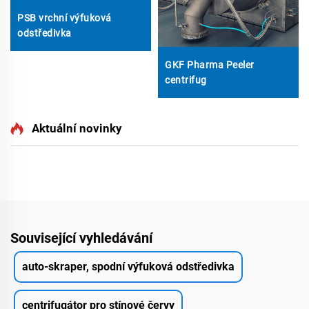
PSB vrchní výfuková
odstředivka
GKF Pharma Peeler
centrifug
Aktuální novinky
Související vyhledávání
auto-skraper, spodní výfuková odstředivka
centrifugátor pro stínové červy