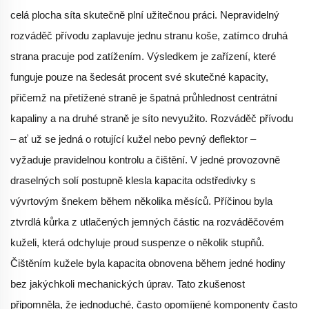
celá plocha síta skutečně plní užitečnou práci. Nepravidelný
rozváděč přívodu zaplavuje jednu stranu koše, zatímco druhá
strana pracuje pod zatížením. Výsledkem je zařízení, které
funguje pouze na šedesát procent své skutečné kapacity,
přičemž na přetížené straně je špatná průhlednost centrátní
kapaliny a na druhé straně je síto nevyužito. Rozváděč přívodu
– ať už se jedná o rotující kužel nebo pevný deflektor –
vyžaduje pravidelnou kontrolu a čištění. V jedné provozovně
draselných solí postupně klesla kapacita odstředivky s
vývrtovým šnekem během několika měsíců. Příčinou byla
ztvrdlá kůrka z utlačených jemných částic na rozváděčovém
kuželi, která odchyluje proud suspenze o několik stupňů.
Čištěním kužele byla kapacita obnovena během jedné hodiny
bez jakýchkoli mechanických úprav. Tato zkušenost
připomněla, že jednoduché, často opomíjené komponenty často