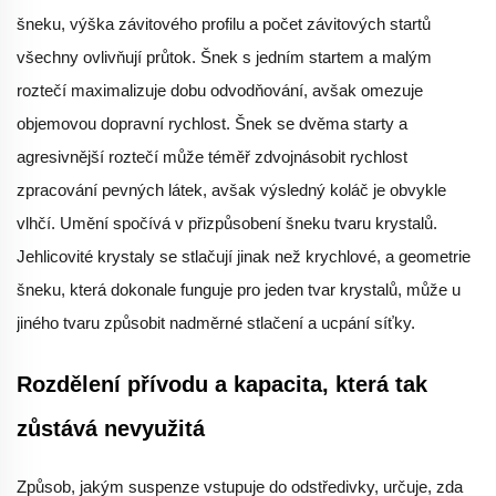
šneku, výška závitového profilu a počet závitových startů
všechny ovlivňují průtok. Šnek s jedním startem a malým
roztečí maximalizuje dobu odvodňování, avšak omezuje
objemovou dopravní rychlost. Šnek se dvěma starty a
agresivnější roztečí může téměř zdvojnásobit rychlost
zpracování pevných látek, avšak výsledný koláč je obvykle
vlhčí. Umění spočívá v přizpůsobení šneku tvaru krystalů.
Jehlicovité krystaly se stlačují jinak než krychlové, a geometrie
šneku, která dokonale funguje pro jeden tvar krystalů, může u
jiného tvaru způsobit nadměrné stlačení a ucpání síťky.
Rozdělení přívodu a kapacita, která tak
zůstává nevyužitá
Způsob, jakým suspenze vstupuje do odstředivky, určuje, zda