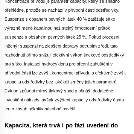
Koncentrace přívodu je parametr kapacity, který se snadno
přehlédne, protože se nachází v přívodní části odstředivky.
Suspenze s obsahem pevných látek 40 % zatěžuje sítko
výrazně méně kapalinou než stejný hmotnostní průtok
suspenze s obsahem pevných látek 25 %. Pokud procesní
inženýr suspenzi na zlepšení dopravy potrubím zředí, tato
rozhodnutí přímo snižují efektivní výkon šnekové odstředivky
pro sítko. Instalací hydrocyklonu pro přední zahuštění v
přívodní části lze zvýšit koncentraci přívodu a efektivně zvýšit
kapacitu odstředivky bez jakékoli změny jejích parametrů.
Cyklon způsobí mírný tlakový spád a přináší dodatečné
investiční náklady, avšak zvýšení kapacity odstředivky často
tento zásah několikanásobně osvětlí.
Kapacita, která trvá i po fázi uvedení do