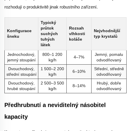
rozhodují o produktivitě jinak robustního zařízení.
Typický
průtok
Rozsah
Konfigurace
Nejvhodnější
suchých
vlhkosti
šneku
typ krystalů
tuhých
koláče
látek
Jednochodový,
800–1 200
Jemný, pomalu
4–7%
jemný stoupání
kg/h
odvodňovaný
Dvouchodový,
1 500–2 200
Střední, středně
6–10%
střední stoupání
kg/h
odvodňovaný
Dvouchodový,
2 500–3 500
Hrubý, dobře
8–14%
hrubé stoupání
kg/h
odvodňovaný
Předhrubnutí a neviditelný násobitel
kapacity