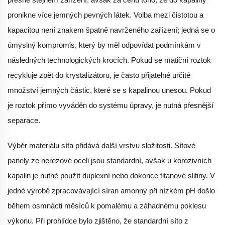
pronikne více jemných pevných látek. Volba mezi čistotou a
kapacitou není znakem špatně navrženého zařízení; jedná se o
úmyslný kompromis, který by měl odpovídat podmínkám v
následných technologických krocích. Pokud se matiční roztok
recykluje zpět do krystalizátoru, je často přijatelné určité
množství jemných částic, které se s kapalinou unesou. Pokud
je roztok přímo vyváděn do systému úpravy, je nutná přesnější
separace.
Výběr materiálu síta přidává další vrstvu složitosti. Sítové
panely ze nerezové oceli jsou standardní, avšak u korozivních
kapalin je nutné použít duplexní nebo dokonce titanové slitiny. V
jedné výrobě zpracovávající síran amonný při nízkém pH došlo
během osmnácti měsíců k pomalému a záhadnému poklesu
výkonu. Při prohlídce bylo zjištěno, že standardní síto z