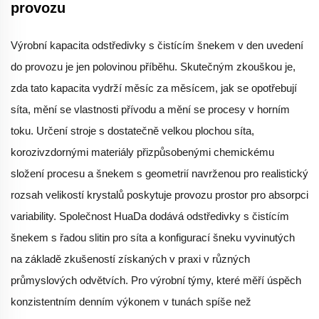
provozu
Výrobní kapacita odstředivky s čistícím šnekem v den uvedení
do provozu je jen polovinou příběhu. Skutečným zkouškou je,
zda tato kapacita vydrží měsíc za měsícem, jak se opotřebují
síta, mění se vlastnosti přívodu a mění se procesy v horním
toku. Určení stroje s dostatečně velkou plochou síta,
korozivzdornými materiály přizpůsobenými chemickému
složení procesu a šnekem s geometrií navrženou pro realistický
rozsah velikostí krystalů poskytuje provozu prostor pro absorpci
variability. Společnost HuaDa dodává odstředivky s čistícím
šnekem s řadou slitin pro síta a konfigurací šneku vyvinutých
na základě zkušeností získaných v praxi v různých
průmyslových odvětvích. Pro výrobní týmy, které měří úspěch
konzistentním denním výkonem v tunách spíše než