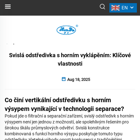
EN
NOVINKY
Zpět
Svislá odstředivka s horním vyklápěním: Klíčové
vlastnosti
Aug 18, 2025
Co činí vertikální odstředivku s horním
výsypem vynikající v technologii separace?
Pokud jde o filtrační a separační zařízení, svislý odstředivk s horním
výsypem není jen jednou z možností, ale spolehlivým řešením pro
širokou škálu průmyslových odvětví. Svislá konstrukce
kombinovaná s funkcí horního výsypu poskytuje tomuto typu
odstředivky zřetelné výhody oproti konkurenci s tradičnějšími