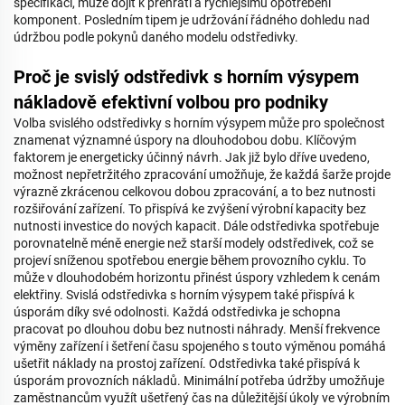
specifikací, může dojít k přehřátí a rychlejšímu opotřebení
komponent. Posledním tipem je udržování řádného dohledu nad
údržbou podle pokynů daného modelu odstředivky.
Proč je svislý odstředivk s horním výsypem
nákladově efektivní volbou pro podniky
Volba svislého odstředivky s horním výsypem může pro společnost
znamenat významné úspory na dlouhodobou dobu. Klíčovým
faktorem je energeticky účinný návrh. Jak již bylo dříve uvedeno,
možnost nepřetržitého zpracování umožňuje, že každá šarže projde
výrazně zkrácenou celkovou dobou zpracování, a to bez nutnosti
rozšiřování zařízení. To přispívá ke zvýšení výrobní kapacity bez
nutnosti investice do nových kapacit. Dále odstředivka spotřebuje
porovnatelně méně energie než starší modely odstředivek, což se
projeví sníženou spotřebou energie během provozního cyklu. To
může v dlouhodobém horizontu přinést úspory vzhledem k cenám
elektřiny. Svislá odstředivka s horním výsypem také přispívá k
úsporám díky své odolnosti. Každá odstředivka je schopna
pracovat po dlouhou dobu bez nutnosti náhrady. Menší frekvence
výměny zařízení i šetření času spojeného s touto výměnou pomáhá
ušetřit náklady na prostoj zařízení. Odstředivka také přispívá k
úsporám provozních nákladů. Minimální potřeba údržby umožňuje
zaměstnancům využít ušetřený čas na důležitější úkoly ve výrobním