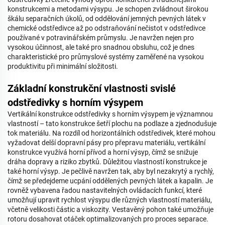
konstrukcemi a metodami výsypu. Je schopen zvládnout širokou
škálu separačních úkolů, od oddělování jemných pevných látek v
chemické odstředivce až po odstraňování nečistot v odstředivce
používané v potravinářském průmyslu. Je navržen nejen pro
vysokou účinnost, ale také pro snadnou obsluhu, což je dnes
charakteristické pro průmyslové systémy zaměřené na vysokou
produktivitu při minimální složitosti.
Základní konstrukční vlastnosti svislé
odstředivky s horním výsypem
Vertikální konstrukce odstředivky s horním výsypem je významnou
vlastností – tato konstrukce šetří plochu na podlaze a zjednodušuje
tok materiálu. Na rozdíl od horizontálních odstředivek, které mohou
vyžadovat delší dopravní pásy pro přepravu materiálu, vertikální
konstrukce využívá horní přívod a horní výsyp, čímž se snižuje
dráha dopravy a riziko zbytků. Důležitou vlastností konstrukce je
také horní výsyp. Je pečlivě navržen tak, aby byl nezakrytý a rychlý,
čímž se předejdeme ucpání oddělených pevných látek a kapalin. Je
rovněž vybavena řadou nastavitelných ovládacích funkcí, které
umožňují upravit rychlost výsypu dle různých vlastností materiálu,
včetně velikosti částic a viskozity. Vestavěný pohon také umožňuje
rotoru dosahovat otáček optimalizovaných pro proces separace.