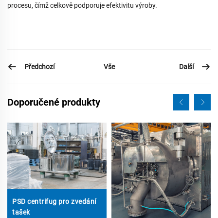
procesu, čímž celkově podporuje efektivitu výroby.
Předchozí
Další
Vše
Doporučené produkty
PSD centrifug pro zvedání
tašek