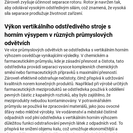
Zároveň zvyšuje účinnost separace rotoru. Rotor je navržen tak,
aby odolával vysokým odstředivým silám, což znamená, že vysoká
síla separace prodlužuje životnost zařízení.
Výkon vertikálního odstředivého stroje s
horním výsypem v různých průmyslových
odvětvích
Ve více průmyslových odvětvích se odstředivka s vertikálním horním
výhozem osvědčuje vynikajícími výsledky. V chemickém a
farmaceutickém průmyslu, kde je zásadní přesnost a čistota, tato
odstředivka provádí separaci vysoce komplexních chemických
směsí nebo farmaceutických přípravků s maximální přesností.
Zároveň efektivně odstraňuje nečistoty, čímž přispívá k udržování
kvalitních norem konečných produktů. Například při výrobě určitých
farmaceutických meziproduktů se odstředivka používá k oddělení
pevných částic z kapalných roztoků, aby bylo zajištěno, že
meziprodukty nebudou kontaminovány. V potravinářském
průmyslu se používá ke zpracování materiálů, jako jsou ovocné
šťávy nebo mléčné výrobky. Ve vodárenství a městské čistírně
odpadních vod plní odstředivka s vertikálním horním výhozem
důležitou funkci odstraňování pevných látek z odpadních vod. To
přispívá ke snížení objemu kalu, což umožňuje ekonomičtější a