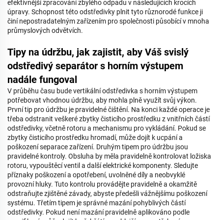
efektivnější zpracování zbylého odpadu v následujících krocích
úpravy. Schopnost této odstředivky plnit tyto různorodé funkce ji
činí nepostradatelným zařízením pro společnosti působící v mnoha
průmyslových odvětvích.
Tipy na údržbu, jak zajistit, aby Váš svislý
odstředivý separátor s horním výstupem
nadále fungoval
V průběhu času bude vertikální odstředivka s horním výstupem
potřebovat vhodnou údržbu, aby mohla plně využít svůj výkon.
První tip pro údržbu je pravidelné čištění. Na konci každé operace je
třeba odstranit veškeré zbytky čisticího prostředku z vnitřních částí
odstředivky, včetně rotoru a mechanismu pro vykládání. Pokud se
zbytky čisticího prostředku hromadí, může dojít k ucpání a
poškození separace zařízení. Druhým tipem pro údržbu jsou
pravidelné kontroly. Obsluha by měla pravidelně kontrolovat ložiska
rotoru, vypouštěcí ventil a další elektrické komponenty. Sledujte
příznaky poškození a opotřebení, uvolněné díly a neobvyklé
provozní hluky. Tuto kontrolu provádějte pravidelně a okamžitě
odstraňujte zjištěné závady, abyste předešli vážnějšímu poškození
systému. Třetím tipem je správné mazání pohyblivých částí
odstředivky. Pokud není mazání pravidelně aplikováno podle