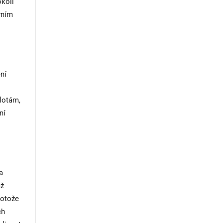
okoli
vním
ní
plotám,
ní
a
mž
rotože
ch