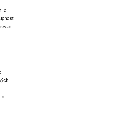
nilo
tupnost
rmován
o
vých
cím