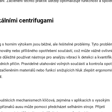
ání. Začlenění těchto praktik údržby optimalizuje funkčnost a spole
álními centrifugami
g s horním výtokem jsou běžné, ale řešitelné problémy. Tyto problé
ováhy nebo přílišného opotřebení součástí, což může vážně ovlivni
je důležité používat nástroje pro analýzu vibrací k detekci a kvantifik
dních příčin. Pravidelné utahování volných součástí a kontrola opot
 začleněním materiálů nebo funkcí snižujících hluk zlepšit ergonomii
í.
ropouštěcích mechanismech klíčová, zejména v aplikacích s vysokým
í příznaků ausu může pomoci předcházet selháním stroje. Přijetí