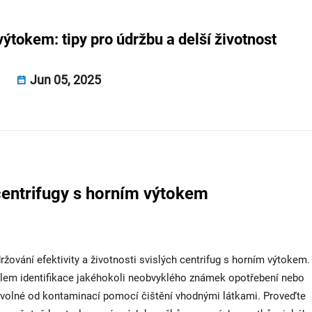
výtokem: tipy pro údržbu a delší životnost
Jun 05, 2025
centrifugy s horním výtokem
žování efektivity a životnosti svislých centrifug s horním výtokem.
elem identifikace jakéhokoli neobvyklého známek opotřebení nebo
chy volné od kontaminací pomocí čištění vhodnými látkami. Proveďte