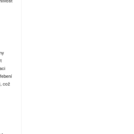
hlivost
my
t
aci
řebení
, což