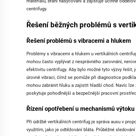
materiálů, brání nasycování a zajišťuje účinné oddělov
centrifugy.
Řešení běžných problémů s vertik
Řešení problémů s vibracemi a hlukem
Problémy s vibracemi a hlukem u vertikálních centrifu
mohou často vyplývat z nesprávného zarovnání, nerovn
efektivitu centrifugy. Aby bylo možné tyto výzvy řešit, 
úrovně vibrací, čímž se pomůže při diagnostice podkla
mohou zabránit hluku a zajistit hladší chod. Navíc lze
poskytuje pohodlnější a bezpečnější pracovní prostřed
Řízení opotřebení u mechanismů výtoku
Při údržbě vertikálních centrifug je správa ausu v p
využitím, jako je odtěžování bláta. Průběžné sledován