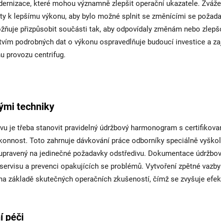
rnizace, které mohou významně zlepšit operační ukazatele. Zváže
ty k lepšímu výkonu, aby bylo možné splnit se změnícími se požad
ožňuje přizpůsobit součásti tak, aby odpovídaly změnám nebo zlepš
vím podrobných dat o výkonu ospravedlňuje budoucí investice a zaji
hu provozu centrifug.
nými techniky
ivu je třeba stanovit pravidelný údržbový harmonogram s certifikov
výkonnost. Toto zahrnuje dávkování práce odborníky speciálně vyško
s upravený na jedinečné požadavky odstředivu. Dokumentace údržbo
servisu a prevenci opakujících se problémů. Vytvoření zpětné vazb
 na základě skutečných operačních zkušeností, čímž se zvyšuje efekt
í péči