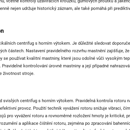
mu, včetně kontroly uzavíracích kroužků, gumových proutků a jakéh
enně nejen udržuje historický záznam, ale také pomáhá při predikti
on
ikálních centrifug s horním výtokem. Je důležité sledovat doporuče
vých částech. Nastavení pravidelného rozvrhu mastnění zajišťuje, že
by se používat kvalitní mastniny, které jsou odolné vůči vysokým te
 Pravidelné kontrolování úrovně mastniny a její případné nahrazová
 životnost stroje.
d svislých centrifug s horním výtokem. Pravidelná kontrola rotoru n
fektivní provoz. Použití technik vyvážení rotoru snižuje vibraci, čí
rojů pro vyvážení rotoru a rovnoměrné rozložení hmoty je kritické, p
ozumění a aplikace čištění rotoru, zejména po zpracování bahenní