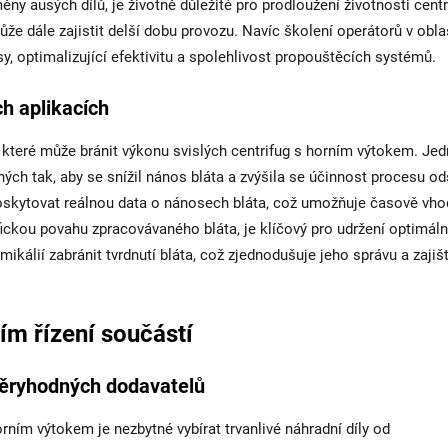
y ausých dílů, je životně důležité pro prodloužení životnosti centr
že dále zajistit delší dobu provozu. Navíc školení operátorů v obla
, optimalizující efektivitu a spolehlivost propouštěcích systémů.
h aplikacích
 které může bránit výkonu svislých centrifug s horním výtokem. Jed
ch tak, aby se snížil nános bláta a zvýšila se účinnost procesu o
skytovat reálnou data o nánosech bláta, což umožňuje časově vh
ifickou povahu zpracovávaného bláta, je klíčový pro udržení optimál
kálií zabránit tvrdnutí bláta, což zjednodušuje jeho správu a zajiš
ím řízení součástí
ůvěryhodných dodavatelů
 horním výtokem je nezbytné vybírat trvanlivé náhradní díly od