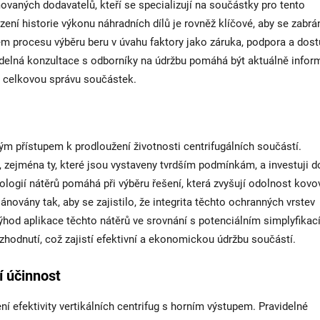
aných dodavatelů, kteří se specializují na součástky pro tento
uzení historie výkonu náhradních dílů je rovněž klíčové, aby se zabrá
m procesu výběru beru v úvahu faktory jako záruka, podpora a dos
avidelná konzultace s odborníky na údržbu pomáhá být aktuálně info
je celkovou správu součástek.
kým přístupem k prodloužení životnosti centrifugálních součástí.
zi, zejména ty, které jsou vystaveny tvrdším podmínkám, a investuji d
logií nátěrů pomáhá při výběru řešení, která zvyšují odolnost kovo
ánovány tak, aby se zajistilo, že integrita těchto ochranných vrstev
hod aplikace těchto nátěrů ve srovnání s potenciálním simplyfika
hodnutí, což zajistí efektivní a ekonomickou údržbu součástí.
í účinnost
í efektivity vertikálních centrifug s horním výstupem. Pravidelné