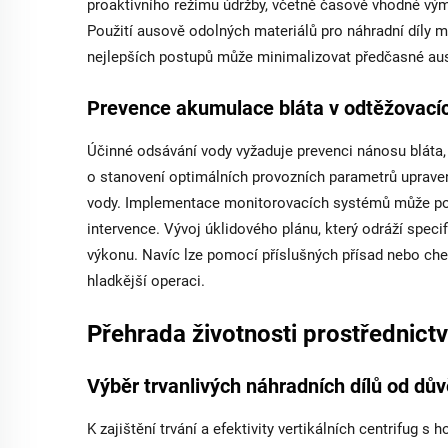
proaktivního režimu údržby, včetně časově vhodné výměn
Použití ausově odolných materiálů pro náhradní díly mů
nejlepších postupů může minimalizovat předčasné ausy
Prevence akumulace bláta v odtěžovacíc
Účinné odsávání vody vyžaduje prevenci nánosu bláta,
o stanovení optimálních provozních parametrů upravený
vody. Implementace monitorovacích systémů může po
intervence. Vývoj úklidového plánu, který odráží spec
výkonu. Navíc lze pomocí příslušných přísad nebo chemi
hladkější operaci.
Přehrada životnosti prostřednictv
Výběr trvanlivých náhradních dílů od d
K zajištění trvání a efektivity vertikálních centrifug s