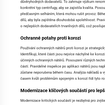
důvěryhodných dodavatelů. To zahrnuje výzkum renomov
konkrétní typ centrifugy, aby se zajistila kvalita. Poso
předčasným selháním, která mohou rušit provoz. Běhe
dílů, aby byla zajištěna dlouhodobá spolehlivost. Pr
o nejlepších dodavatelích trvanlivých dílů, což posilu
Ochranné potahy proti korozi
Používání ochranných nátěrů proti korozi je strategic
Identifikuji, které části jsou nejvíce náchylné ke koro
účinných ochranných nátěrů. Posouzení různých techno
částí. Pravidelné inspekce po aplikaci nátěrů jsou napl
zůstane neporušena během času. Analýza nákladů a vý
časem kvůli problémům spojeným s korozí řídí tyto roz
Modernizace klíčových součástí pro lepš
Modernizace kritických součástí je nezbytná pro zvýšen