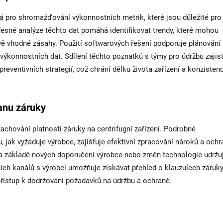
á pro shromažďování výkonnostních metrik, které jsou důležité pro
přesné analýze těchto dat pomáhá identifikovat trendy, které mohou
ě vhodné zásahy. Použití softwarových řešení podporuje plánování
h výkonnostních dat. Sdílení těchto poznatků s týmy pro údržbu zajist
eventivních strategií, což chrání délku života zařízení a konzistenc
anu záruky
achování platnosti záruky na centrifugní zařízení. Podrobné
 jak vyžaduje výrobce, zajišťuje efektivní zpracování nároků a ochr
na základě nových doporučení výrobce nebo změn technologie udržuj
ích kanálů s výrobci umožňuje získávat přehled o klauzulech záruky
přístup k dodržování požadavků na údržbu a ochraně.