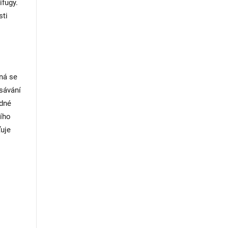
ifugy.
sti
ná se
dsávání
odné
ního
ťuje