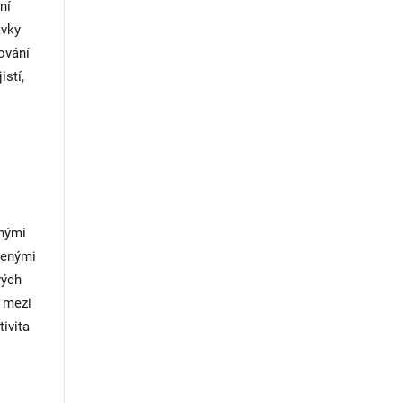
ní
avky
ování
stí,
anými
lenými
vých
y mezi
ivita