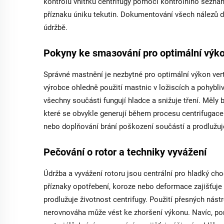
kontrolu vnitřku centrifugy pomocí kontrolního sezna
příznaku úniku tekutin. Dokumentování všech nálezů d
údržbě.
Pokyny ke smазování pro optimální výk
Správné mastnění je nezbytné pro optimální výkon vert
výrobce ohledně použití mastnic v ložiscích a pohybli
všechny součásti fungují hladce a snižuje tření. Měly 
které se obvykle generují během procesu centrifugace.
nebo doplňování brání poškození součástí a prodlužuje
Pečování o rotor a techniky vyvážení
Údržba a vyvážení rotoru jsou centrální pro hladký cho
příznaky opotřebení, koroze nebo deformace zajišťuje e
prodlužuje životnost centrifugy. Použití přesných nást
nerovnováha může vést ke zhoršení výkonu. Navíc, por