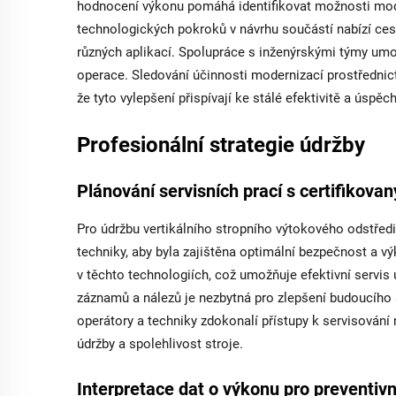
hodnocení výkonu pomáhá identifikovat možnosti mode
technologických pokroků v návrhu součástí nabízí ces
různých aplikací. Spolupráce s inženýrskými týmy um
operace. Sledování účinnosti modernizací prostřednict
že tyto vylepšení přispívají ke stálé efektivitě a úspěc
Profesionální strategie údržby
Plánování servisních prací s certifikova
Pro údržbu vertikálního stropního výtokového odstřed
techniky, aby byla zajištěna optimální bezpečnost a 
v těchto technologiích, což umožňuje efektivní servi
záznamů a nálezů je nezbytná pro zlepšení budoucího 
operátory a techniky zdokonalí přístupy k servisování
údržby a spolehlivost stroje.
Interpretace dat o výkonu pro preventivn