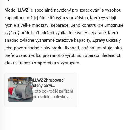
potravinářského a
farmaceutického
Model LLWZ je speciálně navržený pro zpracování s vysokou
průmyslu. Je vhodná
pro materiály s
kapacitou, což jej činí klíčovým v odvětvích, která vyžadují
velkými částicemi,
rychlé a velké množství separace. Jeho konstrukce umožňuje
jako jsou krystaly a
zvýšený průtok při udržení vynikající kvality separace, která
plastové částice, a
disponuje
snadno zvládne významné zátěžové kapacity. Zprávy ukázaly
jednomotorovým
jeho pozoruhodné zisky produktivnosti, což ho umisťuje jako
variabilním
preferovanou volbu pro mnoho výrobních operací hledajících
frekvenčním pohonem
a bezstupňovou
efektivitu bez kompromisu s výstupem.
regulací rychlosti.
LLWZ Zhrubovací
stěny červí
odstředivka
Toto pokročilé zařízení
pro solidní-nálevkovou
separaci zajistí nízkou
spotřebu energie a
vysokou
automatizaci.
Efektivně zvládá
vysoké zátěžové