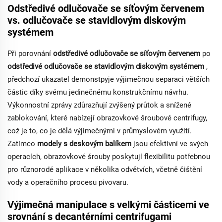
Odstředivé odlučovače se síťovým červenem
vs. odlučovače se stavidlovým diskovým
systémem
Při porovnání
odstředivé odlučovače se síťovým červenem
po
odstředivé odlučovače se stavidlovým diskovým systémem
,
předchozí ukazatel demonstруje výjimečnou separaci větších
částic díky svému jedinečnému konstrukčnímu návrhu.
Výkonnostní zprávy zdůrazňují zvýšený průtok a snížené
zablokování, které nabízejí obrazovkové šroubové centrifugy,
což je to, co je dělá výjimečnými v průmyslovém využití.
Zatímco
modely s deskovým balíkem
jsou efektivní ve svých
operacích, obrazovkové šrouby poskytují flexibilitu potřebnou
pro různorodé aplikace v několika odvětvích, včetně čištění
vody a operačního procesu pivovaru.
Výjimečná manipulace s velkými částicemi ve
srovnání s decantérními centrifugami