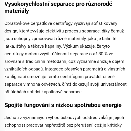
Vysokorychlostní separace pro různorodé
materiály
Obrazovkové čerpadlové centrifugy využívají sofistikovaný
design, který zvyšuje efektivitu procesu separace, díky čemuž
jsou schopny zpracovávat různé materiály, jako je bahnité
látka, šťávy a těkavé kapaliny. Výzkum ukazuje, že tyto
centrifugy mohou zvýšit účinnost separace o až 30 % ve
srovnání s tradičními metodami, což významně snižuje objem
vznikajících odpadů. Integrace přesných parametrů a vlastních
konfigurací umožňuje těmto centrifugám provádět cílené
separace v mnoha odvětvích, čímž dokazují svoji univerzálnost
při úlohách solidní-kapalinové separace.
Spojité fungování s nízkou spotřebou energie
Jednou z významných výhod bubnových odstřediváků je jejich
schopnost pracovat nepřetržitě bez přerušení, což je kritický