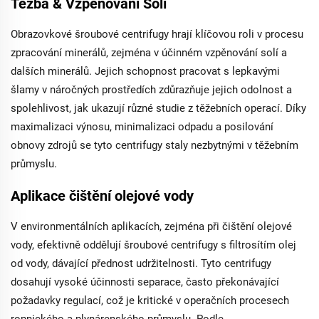
Těžba & Vzpěnování Solí
Obrazovkové šroubové centrifugy hrají klíčovou roli v procesu
zpracování minerálů, zejména v účinném vzpěnování solí a
dalších minerálů. Jejich schopnost pracovat s lepkavými
šlamy v náročných prostředích zdůrazňuje jejich odolnost a
spolehlivost, jak ukazují různé studie z těžebních operací. Díky
maximalizaci výnosu, minimalizaci odpadu a posilování
obnovy zdrojů se tyto centrifugy staly nezbytnými v těžebním
průmyslu.
Aplikace čištění olejové vody
V environmentálních aplikacích, zejména při čištění olejové
vody, efektivně oddělují šroubové centrifugy s filtrosítím olej
od vody, dávající přednost udržitelnosti. Tyto centrifugy
dosahují vysoké účinnosti separace, často překonávající
požadavky regulací, což je kritické v operačních procesech