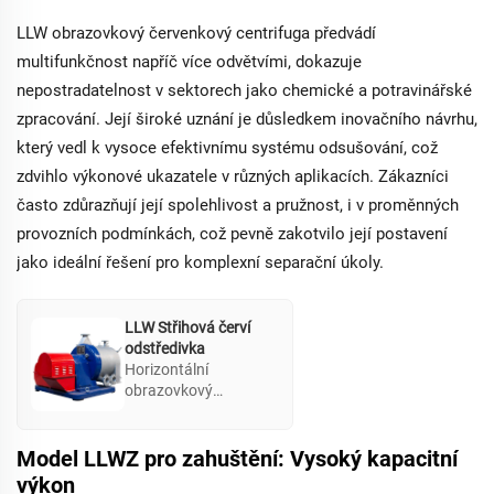
LLW obrazovkový červenkový centrifuga předvádí
multifunkčnost napříč více odvětvími, dokazuje
nepostradatelnost v sektorech jako chemické a potravinářské
zpracování. Její široké uznání je důsledkem inovačního návrhu,
který vedl k vysoce efektivnímu systému odsušování, což
zdvihlo výkonové ukazatele v různých aplikacích. Zákazníci
často zdůrazňují její spolehlivost a pružnost, i v proměnných
provozních podmínkách, což pevně zakotvilo její postavení
jako ideální řešení pro komplexní separační úkoly.
LLW Střihová červí
odstředivka
Horizontální
obrazovkový
červenkový centrifuga
je široce používán v
různých odvětvích,
Model LLWZ pro zahuštění: Vysoký kapacitní
včetně chemického,
výkon