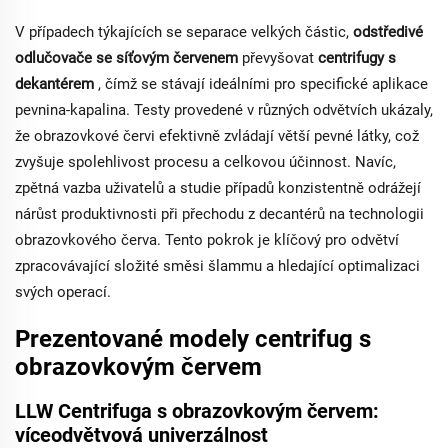
V případech týkajících se separace velkých částic,
odstředivé
odlučovače se síťovým červenem
převyšovat
centrifugy s
dekantérem
, čímž se stávají ideálními pro specifické aplikace
pevnina-kapalina. Testy provedené v různých odvětvích ukázaly,
že obrazovkové červi efektivně zvládají větší pevné látky, což
zvyšuje spolehlivost procesu a celkovou účinnost. Navíc,
zpětná vazba uživatelů a studie případů konzistentně odrážejí
nárůst produktivnosti při přechodu z decantérů na technologii
obrazovkového červa. Tento pokrok je klíčový pro odvětví
zpracovávající složité směsi šlammu a hledající optimalizaci
svých operací.
Prezentované modely centrifug s
obrazovkovým červem
LLW Centrifuga s obrazovkovým červem:
víceodvětvová univerzálnost