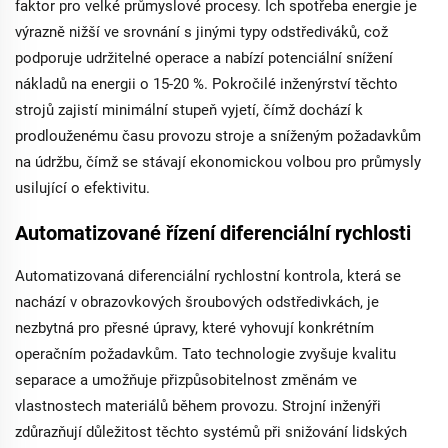
faktor pro velké průmyslové procesy. Ich spotřeba energie je
výrazně nižší ve srovnání s jinými typy odstřediváků, což
podporuje udržitelné operace a nabízí potenciální snížení
nákladů na energii o 15-20 %. Pokročilé inženýrství těchto
strojů zajistí minimální stupeň vyjetí, čímž dochází k
prodlouženému času provozu stroje a sníženým požadavkům
na údržbu, čímž se stávají ekonomickou volbou pro průmysly
usilující o efektivitu.
Automatizované řízení diferenciální rychlosti
Automatizovaná diferenciální rychlostní kontrola, která se
nachází v obrazovkových šroubových odstředivkách, je
nezbytná pro přesné úpravy, které vyhovují konkrétním
operačním požadavkům. Tato technologie zvyšuje kvalitu
separace a umožňuje přizpůsobitelnost změnám ve
vlastnostech materiálů během provozu. Strojní inženýři
zdůrazňují důležitost těchto systémů při snižování lidských