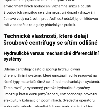
ropnického a plynárenského průmyslu. Podle
environmentálních hodnocení významně snižuje použití
šroubových centrifug se sítím negativní dopad vyhazování
špinavé vody na životní prostředí, což odráží jejich klíčovou
roli v podpoře ekologicky přátelských praktik.
Technické vlastnosti, které dělají
šroubové centrifugy se sítím odlišné
Hydraulické versus mechanické diferenciální
systémy
Oděrné centrifugy často disponují hydraulickými
diferenciálními systémy, které umožňují rychle reagovat na
různé typy materiálů, čímž se liší od mechanických systémů.
Tento rozdíl je významný, protože hydraulické systémy
umožňují kratší dobu přizpůsobení, což podporuje provozní
efektivitu v kolísajících podmínkách. Svědectví operátorů
zdůraznila výhody hydraulických systémů, které dokážou