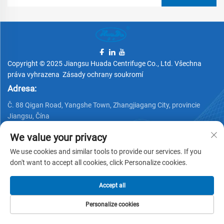
Copyright © 2025 Jiangsu Huada Centrifuge Co., Ltd. Všechna
práva vyhrazena
Zásady ochrany soukromí
Adresa:
Č. 88 Qigan Road, Yangshe Town, Zhangjiagang City, provincie
Jiangsu, Čína
Telefon:
We value your privacy
+86 15162337620
We use cookies and similar tools to provide our services. If you
don't want to accept all cookies, click Personalize cookies.
E-mail:
[email protected]
Accept all
Personalize cookies
DOMOVSKÁ
PRODUKTY
E-MAIL
TEL.