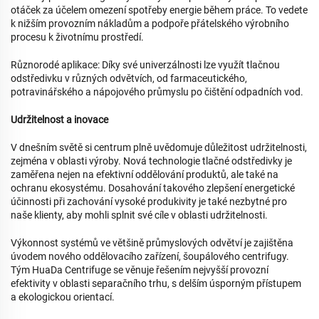
otáček za účelem omezení spotřeby energie během práce. To vedete
k nižším provozním nákladům a podpoře přátelského výrobního
procesu k životnímu prostředí.
Různorodé aplikace: Díky své univerzálnosti lze využít tlačnou
odstředivku v různých odvětvích, od farmaceutického,
potravinářského a nápojového průmyslu po čištění odpadních vod.
Udržitelnost a inovace
V dnešním světě si centrum plně uvědomuje důležitost udržitelnosti,
zejména v oblasti výroby. Nová technologie tlačné odstředivky je
zaměřena nejen na efektivní oddělování produktů, ale také na
ochranu ekosystému. Dosahování takového zlepšení energetické
účinnosti při zachování vysoké produkivity je také nezbytné pro
naše klienty, aby mohli splnit své cíle v oblasti udržitelnosti.
Výkonnost systémů ve většině průmyslových odvětví je zajištěna
úvodem nového oddělovacího zařízení, šoupálového centrifugy.
Tým HuaDa Centrifuge se věnuje řešením nejvyšší provozní
efektivity v oblasti separačního trhu, s delším úsporným přístupem
a ekologickou orientací.