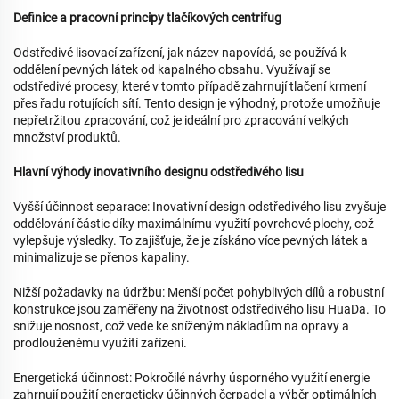
Definice a pracovní principy tlačíkových centrifug
Odstředivé lisovací zařízení, jak název napovídá, se používá k
oddělení pevných látek od kapalného obsahu. Využívají se
odstředivé procesy, které v tomto případě zahrnují tlačení krmení
přes řadu rotujících sítí. Tento design je výhodný, protože umožňuje
nepřetržitou zpracování, což je ideální pro zpracování velkých
množství produktů.
Hlavní výhody inovativního designu odstředivého lisu
Vyšší účinnost separace: Inovativní design odstředivého lisu zvyšuje
oddělování částic díky maximálnímu využití povrchové plochy, což
vylepšuje výsledky. To zajišťuje, že je získáno více pevných látek a
minimalizuje se přenos kapaliny.
Nižší požadavky na údržbu: Menší počet pohyblivých dílů a robustní
konstrukce jsou zaměřeny na životnost odstředivého lisu HuaDa. To
snižuje nosnost, což vede ke sníženým nákladům na opravy a
prodlouženému využití zařízení.
Energetická účinnost: Pokročilé návrhy úsporného využití energie
zahrnují použití energeticky účinných čerpadel a výběr optimálních