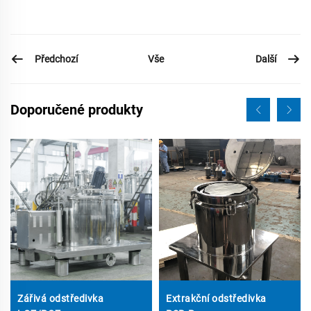
Předchozí
Další
Vše
Doporučené produkty
Zářivá odstředivka
Extrakční odstředivka