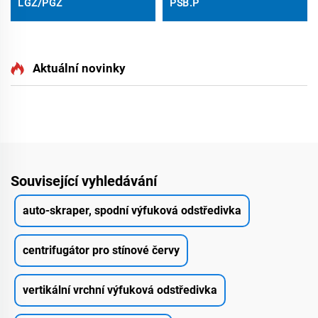
LGZ/PGZ
PSB.P
Aktuální novinky
Související vyhledávání
auto-skraper, spodní výfuková odstředivka
centrifugátor pro stínové červy
vertikální vrchní výfuková odstředivka