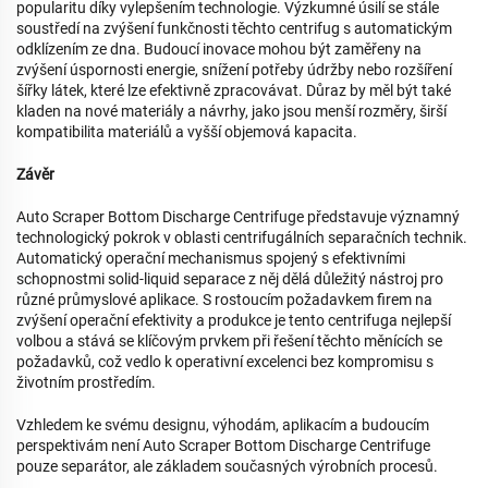
popularitu díky vylepšením technologie. Výzkumné úsilí se stále
soustředí na zvýšení funkčnosti těchto centrifug s automatickým
odklízením ze dna. Budoucí inovace mohou být zaměřeny na
zvýšení úspornosti energie, snížení potřeby údržby nebo rozšíření
šířky látek, které lze efektivně zpracovávat. Důraz by měl být také
kladen na nové materiály a návrhy, jako jsou menší rozměry, širší
kompatibilita materiálů a vyšší objemová kapacita.
Závěr
Auto Scraper Bottom Discharge Centrifuge představuje významný
technologický pokrok v oblasti centrifugálních separačních technik.
Automatický operační mechanismus spojený s efektivními
schopnostmi solid-liquid separace z něj dělá důležitý nástroj pro
různé průmyslové aplikace. S rostoucím požadavkem firem na
zvýšení operační efektivity a produkce je tento centrifuga nejlepší
volbou a stává se klíčovým prvkem při řešení těchto měnících se
požadavků, což vedlo k operativní excelenci bez kompromisu s
životním prostředím.
Vzhledem ke svému designu, výhodám, aplikacím a budoucím
perspektivám není Auto Scraper Bottom Discharge Centrifuge
pouze separátor, ale základem současných výrobních procesů.