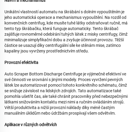
Návrh a mechanismus
Unikátní vlastností automatu na škrábání s dolním vypouštěním je
jeho automatická operace a mechanismus vypouštění. Na rozdíl od
konvenčních centrifug, kde musíte tuhé látky odstraňovat ručně, má
tento typ škrábačku, která funguje automaticky. Tento škrábač
zajišťuje rovnoměrné odebírání tuhých látek z misky centrifugy, čímž
minimalizuje simplyfikační dobu a zvyšuje účinnost provozu. Těžší
částice se usazují díky centrifugální síle ke stěnám mise, zatímco
kapaliny jsou vyvrženy prostřednictvím středu.
Provozní efektivita
Auto Scraper Bottom Discharge Centrifuge je výjimečně efektivní ve
své činnosti ve srovnání s jinými modely. Proces vyvržení pevných
látek lze automatizovat pomocí tohoto konkrétního schématu, čímž
se snižuje závislost na lidských zdrojích. Tato automatizace také
pomohla ušetřit čas, ale také chránit pracovníky před nebezpečnými
látkami snižováním kontaktu mezi nimi a ručním ovládáním strojů.
Větší produktivita a nižší provozní náklady díky méně častým
manuálním úklidům nebo údržbám prospívají všem odvětvím.
Aplikace v různých odvětvích