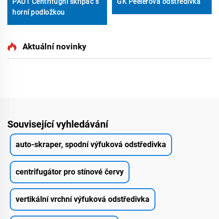
PAUT Centrifugní skřípač s
GK Peelerova odstředivka
horní podložkou
Aktuální novinky
Související vyhledávání
auto-skraper, spodní výfuková odstředivka
centrifugátor pro stínové červy
vertikální vrchní výfuková odstředivka