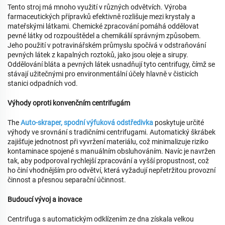
Tento stroj má mnoho využití v různých odvětvích. Výroba
farmaceutických přípravků efektivně rozlišuje mezi krystaly a
mateřskými látkami. Chemické zpracování pomáhá oddělovat
pevné látky od rozpouštědel a chemikálií správným způsobem.
Jeho použití v potravinářském průmyslu spočívá v odstraňování
pevných látek z kapalných roztoků, jako jsou oleje a sirupy.
Oddělování bláta a pevných látek usnadňují tyto centrifugy, čímž se
stávají užitečnými pro environmentální účely hlavně v čisticích
stanici odpadních vod.
Výhody oproti konvenčním centrifugám
The
Auto-skraper, spodní výfuková odstředivka
poskytuje určité
výhody ve srovnání s tradičními centrifugami. Automatický škrábek
zajišťuje jednotnost při vyvržení materiálu, což minimalizuje riziko
kontaminace spojené s manuálním obsluhováním. Navíc je navržen
tak, aby podporoval rychlejší zpracování a vyšší propustnost, což
ho činí vhodnějším pro odvětví, která vyžadují nepřetržitou provozní
činnost a přesnou separační účinnost.
Budoucí vývoj a inovace
Centrifuga s automatickým odklízením ze dna získala velkou