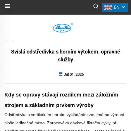
EN
NOVINKY
Zpět
Svislá odstředivka s horním výtokem: opravné
služby
Jul 01, 2026
Kdy se opravy stávají rozdílem mezi záložním
strojem a základním prvkem výroby
Odstředivka s vertikálním horním vykládáním zaujímá na výrobní
ploše jedinečné místo. Zpracovává dávkové filtrační cykly, při