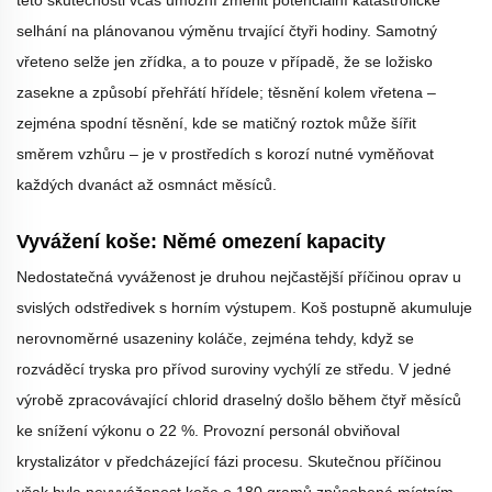
této skutečnosti včas umožní změnit potenciální katastrofické
selhání na plánovanou výměnu trvající čtyři hodiny. Samotný
vřeteno selže jen zřídka, a to pouze v případě, že se ložisko
zasekne a způsobí přehřátí hřídele; těsnění kolem vřetena –
zejména spodní těsnění, kde se matičný roztok může šířit
směrem vzhůru – je v prostředích s korozí nutné vyměňovat
každých dvanáct až osmnáct měsíců.
Vyvážení koše: Němé omezení kapacity
Nedostatečná vyváženost je druhou nejčastější příčinou oprav u
svislých odstředivek s horním výstupem. Koš postupně akumuluje
nerovnoměrné usazeniny koláče, zejména tehdy, když se
rozváděcí tryska pro přívod suroviny vychýlí ze středu. V jedné
výrobě zpracovávající chlorid draselný došlo během čtyř měsíců
ke snížení výkonu o 22 %. Provozní personál obviňoval
krystalizátor v předcházející fázi procesu. Skutečnou příčinou