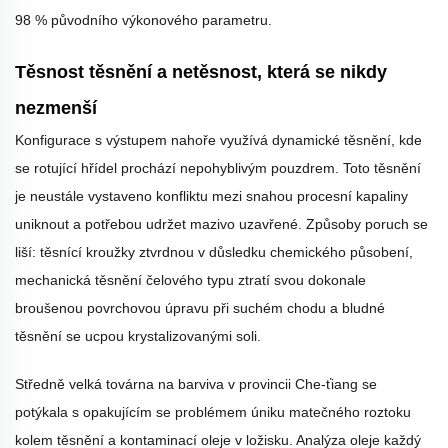
98 % původního výkonového parametru.
Těsnost těsnění a netěsnost, která se nikdy
nezmenší
Konfigurace s výstupem nahoře využívá dynamické těsnění, kde
se rotující hřídel prochází nepohyblivým pouzdrem. Toto těsnění
je neustále vystaveno konfliktu mezi snahou procesní kapaliny
uniknout a potřebou udržet mazivo uzavřené. Způsoby poruch se
liší: těsnící kroužky ztvrdnou v důsledku chemického působení,
mechanická těsnění čelového typu ztratí svou dokonale
broušenou povrchovou úpravu při suchém chodu a bludné
těsnění se ucpou krystalizovanými soli.
Středně velká továrna na barviva v provincii Che-ťiang se
potýkala s opakujícím se problémem úniku matečného roztoku
kolem těsnění a kontaminací oleje v ložisku. Analýza oleje každý