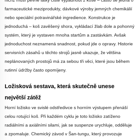
nichž musí pevné látky čistě vypadnout z koše – často se jedná o
farmaceutické meziprodukty, dávkové výroby jemných chemikálií
nebo speciální potravinářské ingredience. Konstrukce je
jednoduchá – koš zavěšený shora, vykládací žlab dole a pohonný
systém, který je vystaven mnoha startům a zastávkám. Avšak
jednoduchost neznamená snadnost, pokud jde o opravy. Historie
servisních zásahů u těchto strojů jasně ukazuje, že většina
neplánovaných prostojů má za sebou tři věci, které jsou během
rutinní údržby často opomíjeny.
Ložisková sestava, která skutečně unese
největší zátěž
Horní ložisko ve svislé odstředivce s horním výstupem přenáší
celou rotující koš. Při každém cyklu je toto ložisko zatíženo
radiálními a axiálními silami, jak se suspenze urychluje, odděluje
a zpomaluje. Chemický závod v Šan-tungu, který provozuje