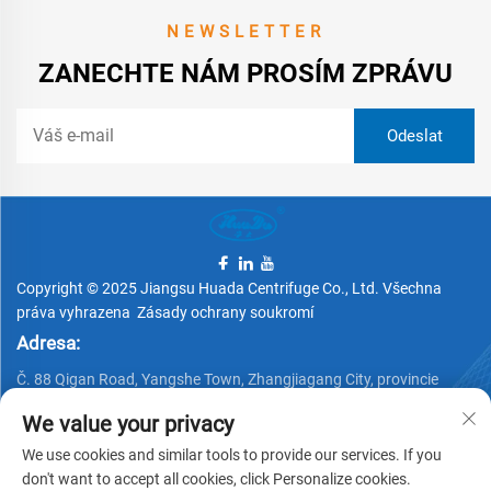
NEWSLETTER
ZANECHTE NÁM PROSÍM ZPRÁVU
Copyright © 2025 Jiangsu Huada Centrifuge Co., Ltd. Všechna
práva vyhrazena
Zásady ochrany soukromí
Adresa:
Č. 88 Qigan Road, Yangshe Town, Zhangjiagang City, provincie
Jiangsu, Čína
We value your privacy
Telefon:
We use cookies and similar tools to provide our services. If you
+86 15162337620
don't want to accept all cookies, click Personalize cookies.