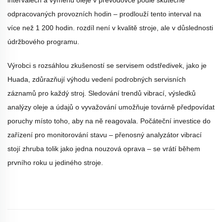
intervalech a výměnu oleje v převodovce podle skutečně
odpracovaných provozních hodin – prodlouží tento interval na
více než 1 200 hodin.
rozdíl není v kvalitě stroje, ale v důslednosti
údržbového programu.
Výrobci s rozsáhlou zkušeností se servisem odstředivek, jako je
Huada, zdůrazňují výhodu vedení podrobných servisních
záznamů pro každý stroj. Sledování trendů vibrací, výsledků
analýzy oleje a údajů o vyvažování umožňuje továrně předpovídat
poruchy místo toho, aby na ně reagovala. Počáteční investice do
zařízení pro monitorování stavu – přenosný analyzátor vibrací
stojí zhruba tolik jako jedna nouzová oprava – se vrátí během
prvního roku u jediného stroje.