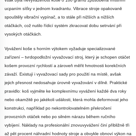
však byla nevyváženost koše o 180 gramů způsobená místním
ucpaním síťky v jednom kvadrantu. Vibrace stroje opakovaně
spouštěly vibrační vypínač, a to stále při nižších a nižších
otáčkách, což nutilo řídicí systém zkracovat dobu setrvání při
vysokých otáčkách.
Vyvážení koše s horním výtokem vyžaduje specializované
zařízení – tvrdopodložní vyvažovací stroj, který je schopen otáčet
košem provozní rychlostí a zároveň měřit hmotnosti korekčních
závaží. Existují i vyvažovací sady pro použití na místě, avšak
jejich přesnost nedosahuje úrovně vyvažování v dílně. Praktické
pravidlo: koš vyjměte ke komplexnímu vyvážení každé dva roky
nebo okamžitě po jakékoli události, která mohla deformovat jeho
konstrukci, například po nekontrolovatelném překročení
provozních otáček nebo po silném nárazu během ručního
vybíjení. Náklady na profesionální znovuvyvážení činí přibližně tři
až pět procent náhradní hodnoty stroje a obvykle obnoví výkon na