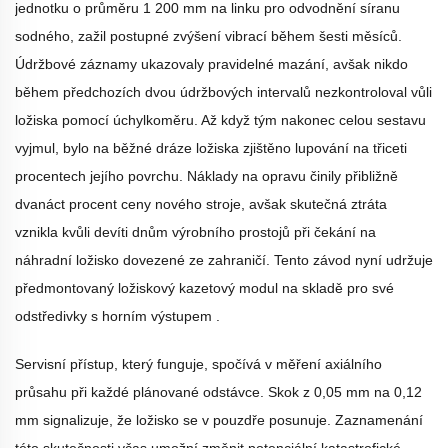
jednotku o průměru 1 200 mm na linku pro odvodnění síranu
sodného, zažil postupné zvýšení vibrací během šesti měsíců.
Údržbové záznamy ukazovaly pravidelné mazání, avšak nikdo
během předchozích dvou údržbových intervalů nezkontroloval vůli
ložiska pomocí úchylkoměru. Až když tým nakonec celou sestavu
vyjmul, bylo na běžné dráze ložiska zjištěno lupování na třiceti
procentech jejího povrchu. Náklady na opravu činily přibližně
dvanáct procent ceny nového stroje, avšak skutečná ztráta
vznikla kvůli devíti dnům výrobního prostojů při čekání na
náhradní ložisko dovezené ze zahraničí. Tento závod nyní udržuje
předmontovaný ložiskový kazetový modul na skladě pro své
odstředivky s horním výstupem
.
Servisní přístup, který funguje, spočívá v měření axiálního
průsahu při každé plánované odstávce. Skok z 0,05 mm na 0,12
mm signalizuje, že ložisko se v pouzdře posunuje. Zaznamenání