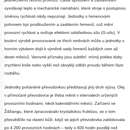
jedinečnému režimu provozu. Časté spouštění a zastavování
vyvolávají teplo a mechanické namáhání, které stroje s postupnou
změnou rychlosti nikdy nepoznají. Jednotky s řemenovým
pohonem trpí prodloužením a zasklením řemenů, což mění
provozní rychlost a snižuje efektivní odstředivou sílu (G-sílu). V
tovární výrobě provozované ve třech směnách může u jednotky s
horním výtokem dojít k výměně sady řemenů každých osm až
deset měsíců. Varovné příznaky jsou subtilní: mírný pokles doby
zrychlení koše nebo vyšší než obvyklý odběr proudu během fáze
rozběhu.
Jednotky poháněné převodovkou představují jiný druh výzvy. Olej
v přímočaré převodovce je třeba měnit v intervalech určených
provozními hodinami, nikoli kalendářními měsíci. Zařízení ve
Ždžiangu, které zpracovávalo krystalickou fruktózu, se o tom
přesvědčilo na vlastní kůži, když se jejich převodovka zablokovala
po 4 200 provozních hodinách – tedy o 600 hodin později než