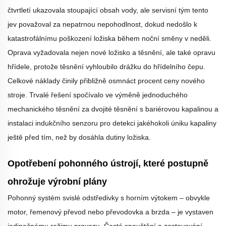
čtvrtletí ukazovala stoupající obsah vody, ale servisní tým tento
jev považoval za nepatrnou nepohodlnost, dokud nedošlo k
katastrofálnímu poškození ložiska během noční směny v neděli.
Oprava vyžadovala nejen nové ložisko a těsnění, ale také opravu
hřídele, protože těsnění vyhloubilo drážku do hřídelního čepu.
Celkové náklady činily přibližně osmnáct procent ceny nového
stroje. Trvalé řešení spočívalo ve výměně jednoduchého
mechanického těsnění za dvojité těsnění s bariérovou kapalinou a
instalaci indukčního senzoru pro detekci jakéhokoli úniku kapaliny
ještě před tím, než by dosáhla dutiny ložiska.
Opotřebení pohonného ústrojí, které postupně
ohrožuje výrobní plány
Pohonný systém svislé odstředivky s horním výtokem – obvykle
motor, řemenový převod nebo převodovka a brzda – je vystaven