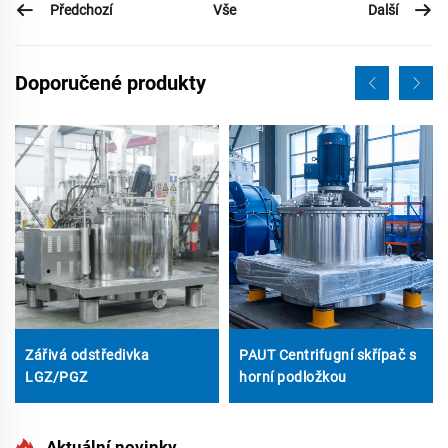
Předchozí
Další
Vše
Doporučené produkty
Zářivá odstředivka
PAUT Centrifugní skřípač s
LGZ/PGZ
horní podložkou
Aktuální novinky