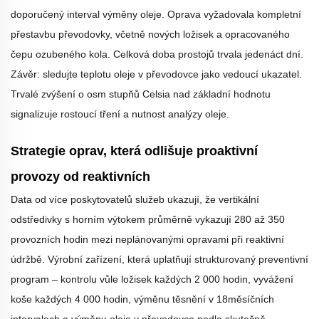
doporučený interval výměny oleje. Oprava vyžadovala kompletní
přestavbu převodovky, včetně nových ložisek a opracovaného
čepu ozubeného kola. Celková doba prostojů trvala jedenáct dní.
Závěr: sledujte teplotu oleje v převodovce jako vedoucí ukazatel.
Trvalé zvýšení o osm stupňů Celsia nad základní hodnotu
signalizuje rostoucí tření a nutnost analýzy oleje.
Strategie oprav, která odlišuje proaktivní
provozy od reaktivních
Data od více poskytovatelů služeb ukazují, že vertikální
odstředivky s horním výtokem průměrně vykazují 280 až 350
provozních hodin mezi neplánovanými opravami při reaktivní
údržbě. Výrobní zařízení, která uplatňují strukturovaný preventivní
program – kontrolu vůle ložisek každých 2 000 hodin, vyvážení
koše každých 4 000 hodin, výměnu těsnění v 18měsíčních