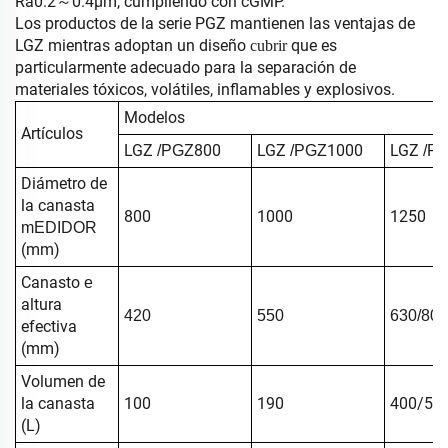
Ra0.2～0.4μm, cumpliendo con cGMP.
Los productos de la serie PGZ mantienen las ventajas de
LGZ mientras adoptan un diseño
que es
cubrir
particularmente adecuado para la separación de
materiales tóxicos, volátiles, inflamables y explosivos.
Modelos
Artículos
LGZ
800
LGZ
1000
LGZ
/PGZ
/PGZ
/P
Diámetro de
la canasta
800
1000
1250
mEDIDOR
(mm)
Canasto
e
altura
420
550
630/800
efectiva
(mm)
Volumen de
la canasta
100
190
400/50
(L)