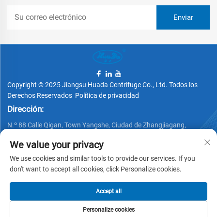
Copyright © 2025 Jiangsu Huada Centrifuge Co., Ltd. Todos los
Derechos Reservados
Política de privacidad
Dirección:
N.º 88 Calle Qigan, Town Yangshe, Ciudad de Zhangjiagang,
Provincia de Jiangsu, China
We value your privacy
Teléfono:
We use cookies and similar tools to provide our services. If you
+86 15162337620
don't want to accept all cookies, click Personalize cookies.
Correo electrónico:
Accept all
[email protected]
Personalize cookies