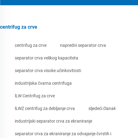
centrifug za crve
centrifug za crve
napredni separator crva
separator crva velikog kapaciteta
separator crva visoke učinkovitosti
industrijska čvarna centrifuga
lLW Centrifug za crve
lLWZ centrifug za debljanje crva
sljedeći članak
industrijski separator crva za ekraniranje
separator crva za ekraniranje za odvajanje čvrstih i