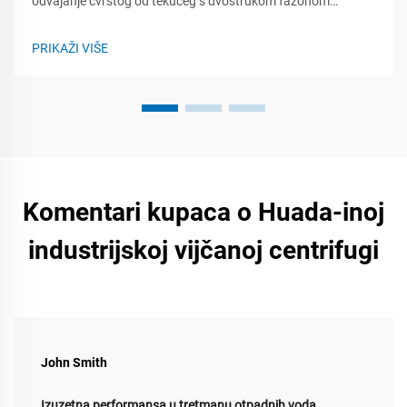
odvajanje čvrstog od tekućeg s dvostrukom fazonom
centrifugalne sile, naprednom optimizacijom G-sile i
dizajnima štednje energije. Saznajte o njihovim primjenama u
PRIKAŽI VIŠE
farmaceutskoj industriji, obradi hrane i recikliranju.
Komentari kupaca o Huada-inoj
industrijskoj vijčanoj centrifugi
John Smith
Izuzetna performansa u tretmanu otpadnih voda