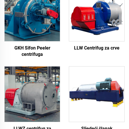
GKH Sifon Peeler
LLW Centrifug za crve
centrifuga
LLWZ centrifug za
Sljedeći članak