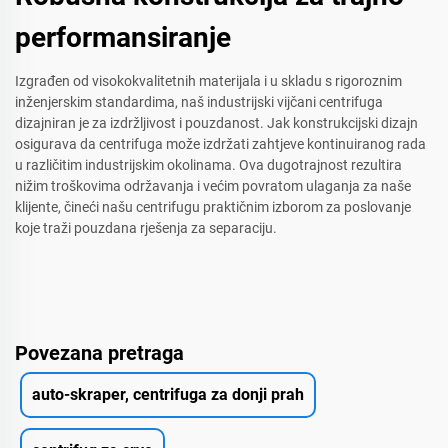
performansiranje
Izgrađen od visokokvalitetnih materijala i u skladu s rigoroznim
inženjerskim standardima, naš industrijski vijčani centrifuga
dizajniran je za izdržljivost i pouzdanost. Jak konstrukcijski dizajn
osigurava da centrifuga može izdržati zahtjeve kontinuiranog rada
u različitim industrijskim okolinama. Ova dugotrajnost rezultira
nižim troškovima održavanja i većim povratom ulaganja za naše
klijente, čineći našu centrifugu praktičnim izborom za poslovanje
koje traži pouzdana rješenja za separaciju.
Povezana pretraga
auto-skraper, centrifuga za donji prah