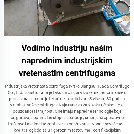
Vodimo industriju našim
naprednim industrijskim
vretenastim centrifugama
Industrijska vretenasta centrifuga tvrtke Jiangsu Huada Centrifuge
Co., Ltd. konstruirana je tako da osigura izuzetne performanse u
procesima separacije tekućine i krutih tvari. S više od 30 godina
iskustva, naše centrifuge dizajnirane su za visoku učinkovitost,
pouzdanost i trajnost. One imaju napredne tehnologije koje
osiguravaju optimalne stope separacije, smanjene operativne
troškove i minimalne zahtjeve za održavanje. Naša posvećenost
kvaliteti ogleda se u rigoroznim testovima i certifikacijskim